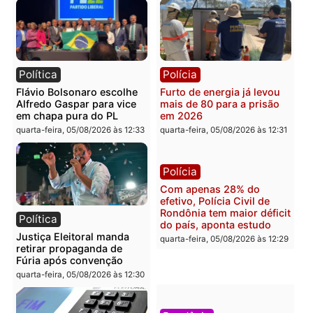
Brasil
Política
TCE reúne candidatos ao
Violência domina o deba
Governo e apresenta
eleitoral e segurança vir
diagnóstico que pode
principal arma dos
mudar os rumos de
candidatos ao Governo 
Rondônia
Rondônia
quarta-feira, 05/08/2026 às 12:52
quarta-feira, 05/08/2026 às 12:
Polícia
Brasil
O dinheiro do crime: PF
Confronto durante
apreende R$ 2 milhões em
operação termina com
Porto Velho e expõe
foragido baleado e gran
esquema milionário de
apreensão de drogas
lavagem
quarta-feira, 05/08/2026 às 12:
quarta-feira, 05/08/2026 às 12:46