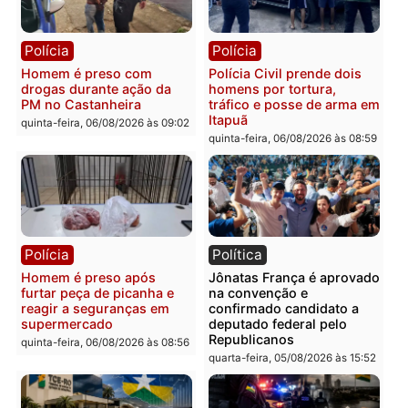
quinta-feira, 06/08/2026 às 09:28
quinta-feira, 06/08/2026 às 09:
Polícia
Polícia
Homem é esfaqueado no
Três suspeitos ligados a
tórax durante briga com
facção criminosa são
vizinho no bairro Ulysses
presos por receptação e
Guimarães
adulteração de veículos
em Porto Velho
quinta-feira, 06/08/2026 às 09:24
quinta-feira, 06/08/2026 às 09:
Polícia
Polícia
Homem é preso com
Polícia Civil prende dois