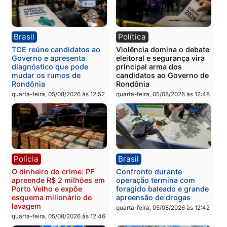
drogas durante ação da
homens por tortura,
PM no Castanheira
tráfico e posse de arma 
Itapuã
quinta-feira, 06/08/2026 às 09:02
quinta-feira, 06/08/2026 às 08:
Polícia
Política
Homem é preso após
Jônatas França é aprova
furtar peça de picanha e
na convenção e
reagir a seguranças em
confirmado candidato a
supermercado
deputado federal pelo
Republicanos
quinta-feira, 06/08/2026 às 08:56
quarta-feira, 05/08/2026 às 15: