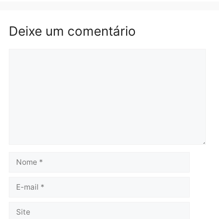
Rondônia
Médicos são investigado
por suspeita de receber
salário sem cumprir car
Política
horária em RO
Convenções chegam ao
quarta-feira, 05/08/2026 às 12:
fim e eleições de 2026
entram na reta decisiva em
Rondônia
quarta-feira, 05/08/2026 às 12:26
Polícia
Operação Contemplados
cumpre mandados e
prende investigado por