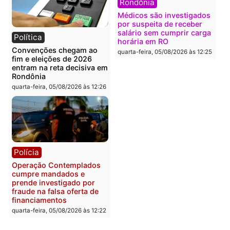
Política
Polícia
Flávio Bolsonaro escolhe
Furto de energia já levou
Alfredo Gaspar para vice
mais de 80 para a prisão
em chapa pura do PL
em 2026
quarta-feira, 05/08/2026 às 12:33
quarta-feira, 05/08/2026 às 12:
Polícia
Com apenas 28% do
efetivo, Polícia Civil de
Rondônia tem maior défic
Política
do país, aponta estudo
Justiça Eleitoral manda
quarta-feira, 05/08/2026 às 12:
retirar propaganda de
Fúria após convenção
quarta-feira, 05/08/2026 às 12:30