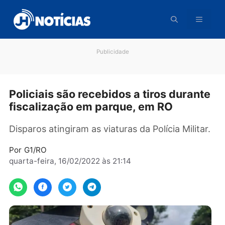
Pular
para
o
conteúdo
Publicidade
Policiais são recebidos a tiros duran
fiscalização em parque, em RO
Disparos atingiram as viaturas da Polícia Milita
Por
G1/RO
quarta-feira, 16/02/2022 às 21:14