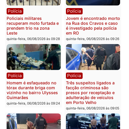
Polícia
Política
Tragédia na BR-364:
Ministro Dias Tofolli , do
colisão entre caminhão e
TSE, determina reabertu
carro deixa quatro mortos
e processamento da açã
em Porto Velho
que pode levar à perda d
mandato da prefeita de
quinta-feira, 06/08/2026 às 20:51
Pimenta Bueno
quinta-feira, 06/08/2026 às 18:
Polícia
Polícia
Policiais militares
Jovem é encontrado mor
recuperam moto furtada e
na Rua dos Cravos e cas
prendem trio na zona
é investigado pela políci
Leste
em RO