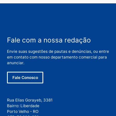
Nome
E-
mail
Site
Este site utiliza o Akismet para reduzir spam.
Saiba
como seus dados em comentários são processados
.