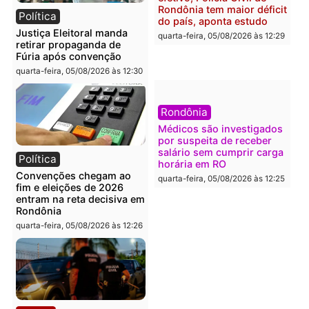
Polícia
Brasil
O dinheiro do crime: PF
Confronto durante
apreende R$ 2 milhões em
operação termina com
Porto Velho e expõe
foragido baleado e gran
esquema milionário de
apreensão de drogas
lavagem
quarta-feira, 05/08/2026 às 12:
quarta-feira, 05/08/2026 às 12:46
Política
Polícia
Flávio Bolsonaro escolhe
Furto de energia já levou
Alfredo Gaspar para vice
mais de 80 para a prisão
em chapa pura do PL
em 2026
quarta-feira, 05/08/2026 às 12:33
quarta-feira, 05/08/2026 às 12:
Polícia