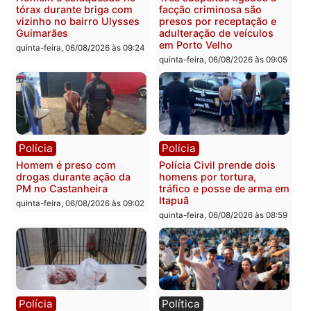
Polícia
Polícia
Policiais militares
Jovem é encontrado mor
recuperam moto furtada e
na Rua dos Cravos e cas
prendem trio na zona
é investigado pela políci
Leste
em RO
quinta-feira, 06/08/2026 às 09:28
quinta-feira, 06/08/2026 às 09:
Polícia
Polícia
Homem é esfaqueado no
Três suspeitos ligados a
tórax durante briga com
facção criminosa são
vizinho no bairro Ulysses
presos por receptação e
Guimarães
adulteração de veículos
em Porto Velho
quinta-feira, 06/08/2026 às 09:24
quinta-feira, 06/08/2026 às 09: