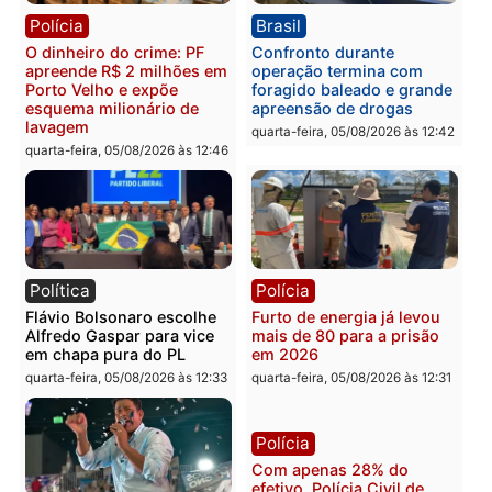
reagir a seguranças em
confirmado candidato a
supermercado
deputado federal pelo
Republicanos
quinta-feira, 06/08/2026 às 08:56
quarta-feira, 05/08/2026 às 15:
Brasil
Política
TCE reúne candidatos ao
Violência domina o deba
Governo e apresenta
eleitoral e segurança vir
diagnóstico que pode
principal arma dos
mudar os rumos de
candidatos ao Governo 
Rondônia
Rondônia
quarta-feira, 05/08/2026 às 12:52
quarta-feira, 05/08/2026 às 12: