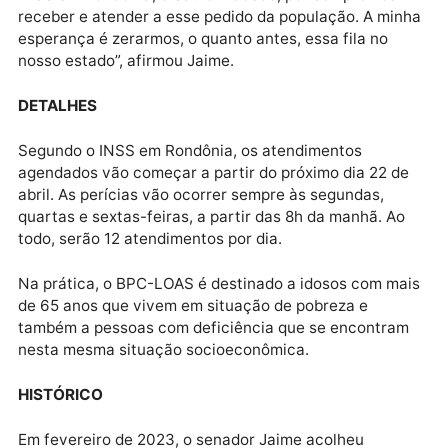
“Eu já venho acompanhando essa pauta há muito
tempo. Nesse período, eu conheci pessoas que
esperavam há quase um ano por uma perícia médica
Agora, finalmente, temos esse primeiro resultado.
Aproveito aqui para agradecer ao superintendente d
INSS em Rondônia, o Saulo Macedo, por sempre nos
receber e atender a esse pedido da população. A mi
esperança é zerarmos, o quanto antes, essa fila no
nosso estado”, afirmou Jaime.
DETALHES
Segundo o INSS em Rondônia, os atendimentos
agendados vão começar a partir do próximo dia 22 d
abril. As perícias vão ocorrer sempre às segundas,
quartas e sextas-feiras, a partir das 8h da manhã. A
todo, serão 12 atendimentos por dia.