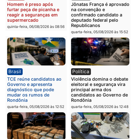
Polícia
Polícia
Homem é preso com
Polícia Civil prende dois
drogas durante ação da
homens por tortura,
PM no Castanheira
tráfico e posse de arma 
Itapuã
quinta-feira, 06/08/2026 às 09:02
quinta-feira, 06/08/2026 às 08:
Polícia
Política
Homem é preso após
Jônatas França é aprova
furtar peça de picanha e
na convenção e