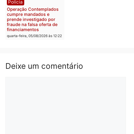
Com apenas 28% do
efetivo, Polícia Civil de
Rondônia tem maior défic
Política
do país, aponta estudo
Justiça Eleitoral manda
quarta-feira, 05/08/2026 às 12:
retirar propaganda de
Fúria após convenção
quarta-feira, 05/08/2026 às 12:30
Rondônia
Médicos são investigado
por suspeita de receber
salário sem cumprir car
Política
horária em RO
Convenções chegam ao
quarta-feira, 05/08/2026 às 12:
fim e eleições de 2026
entram na reta decisiva em
Rondônia
quarta-feira, 05/08/2026 às 12:26