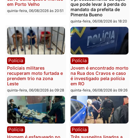
Você também vai querer ler...
Polícia
Política
Tragédia na BR-364:
Ministro Dias Tofolli , do
colisão entre caminhão e
TSE, determina reabertu
carro deixa quatro mortos
e processamento da açã
em Porto Velho
que pode levar à perda d
mandato da prefeita de
quinta-feira, 06/08/2026 às 20:51
Pimenta Bueno
quinta-feira, 06/08/2026 às 18: