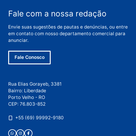
Nome
E-
mail
Site
Este site utiliza o Akismet para reduzir spam.
Saiba
como seus dados em comentários são processados
.