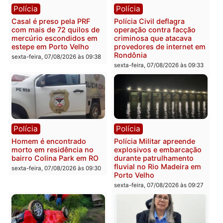
Polícia
Polícia
2 MILHÕES – Unnesa
Polícia Federal apreende
apresenta documentos
400 quilos de drogas e
que comprovam
prende motorista em RO
transparência e legalidade
sexta-feira, 07/08/2026 às 09:
na operação alvo da PF
sexta-feira, 07/08/2026 às 12:24
Polícia
Polícia
Casal é preso pela PRF
Polícia Civil deflagra
com mais de 72 quilos de
operação contra facção
mercúrio escondidos em
criminosa que atacava
estepe em Porto Velho
provedores de internet 
Rondônia
sexta-feira, 07/08/2026 às 09:38
sexta-feira, 07/08/2026 às 09:3