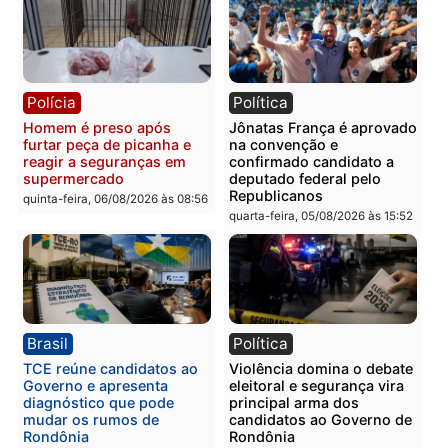
Polícia
Polícia
Homem é esfaqueado no
Três suspeitos ligados a
tórax durante briga com
facção criminosa são
vizinho no bairro Ulysses
presos por receptação e
Guimarães
adulteração de veículos
em Porto Velho
quinta-feira, 06/08/2026 às 09:24
quinta-feira, 06/08/2026 às 09:
Polícia
Polícia
Homem é preso com
Polícia Civil prende dois
drogas durante ação da
homens por tortura,
PM no Castanheira
tráfico e posse de arma 
Itapuã
quinta-feira, 06/08/2026 às 09:02
quinta-feira, 06/08/2026 às 08: