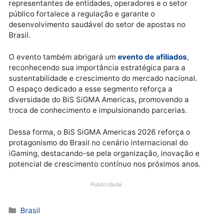
BiS SiGMA Americas reúne os
principais líderes
O evento contará com painéis, debates e exposições
Entre os destaques está a participação da
Associaç
de Apostas
– ABRAJOGO
, que levará ao público
discussões relevantes sobre regulamentação e
melhores práticas. Essa aproximação entre
representantes de entidades, operadores e o setor
público fortalece a regulação e garante o
desenvolvimento saudável do setor de apostas no
Brasil.
O evento também abrigará um
evento de afiliados
,
reconhecendo sua importância estratégica para a
sustentabilidade e crescimento do mercado nacional
O espaço dedicado a esse segmento reforça a
diversidade do BiS SiGMA Americas, promovendo a