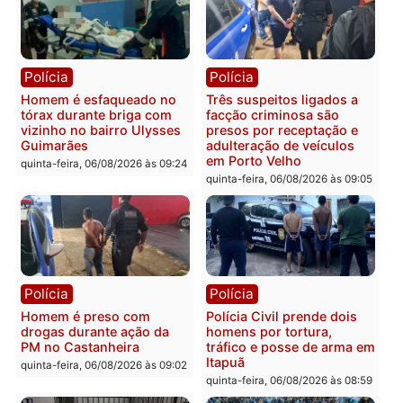
colisão entre caminhão e
TSE, determina reabertu
carro deixa quatro mortos
e processamento da açã
em Porto Velho
que pode levar à perda d
mandato da prefeita de
quinta-feira, 06/08/2026 às 20:51
Pimenta Bueno
quinta-feira, 06/08/2026 às 18:
Polícia
Polícia
Policiais militares
Jovem é encontrado mor
recuperam moto furtada e
na Rua dos Cravos e cas
prendem trio na zona
é investigado pela políci
Leste
em RO
quinta-feira, 06/08/2026 às 09:28
quinta-feira, 06/08/2026 às 09: