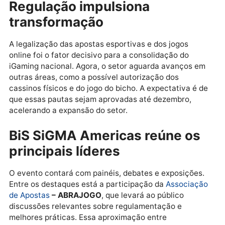
espaço ideal para debater esses rumos. Marcado pa
abril em São Paulo, o
evento de apostas
reunirá toda
cadeia produtiva do iGaming. Especialistas e empres
dividirão experiências e discutirão como alavancar o
crescimento do setor no novo ambiente regulado.
Regulação impulsiona
transformação
A legalização das apostas esportivas e dos jogos
online foi o fator decisivo para a consolidação do
iGaming nacional. Agora, o setor aguarda avanços e
outras áreas, como a possível autorização dos
cassinos físicos e do jogo do bicho. A expectativa é 
que essas pautas sejam aprovadas até dezembro,
acelerando a expansão do setor.