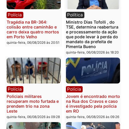
Polícia
Polícia
Homem é encontrado
Polícia Militar apreende
morto em residência no
explosivos e embarcaçã
bairro Colina Park em RO
durante patrulhamento
fluvial no Rio Madeira e
sexta-feira, 07/08/2026 às 09:30
Porto Velho
sexta-feira, 07/08/2026 às 09:2
Polícia
Política
Tragédia na BR-364:
Ministro Dias Tofolli , do