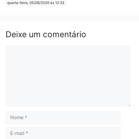
mudar os rumos de
candidatos ao Governo 
Rondônia
Rondônia
quarta-feira, 05/08/2026 às 12:52
quarta-feira, 05/08/2026 às 12:
Polícia
Brasil
O dinheiro do crime: PF
Confronto durante
apreende R$ 2 milhões em
operação termina com
Porto Velho e expõe
foragido baleado e gran
esquema milionário de
apreensão de drogas
lavagem
quarta-feira, 05/08/2026 às 12:
quarta-feira, 05/08/2026 às 12:46