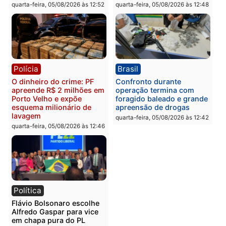
Polícia
Política
Homem é preso após
Jônatas França é aprova
furtar peça de picanha e
na convenção e
reagir a seguranças em
confirmado candidato a
supermercado
deputado federal pelo
Republicanos
quinta-feira, 06/08/2026 às 08:56
quarta-feira, 05/08/2026 às 15:
Brasil
Política
TCE reúne candidatos ao
Violência domina o deba
Governo e apresenta
eleitoral e segurança vir
diagnóstico que pode
principal arma dos