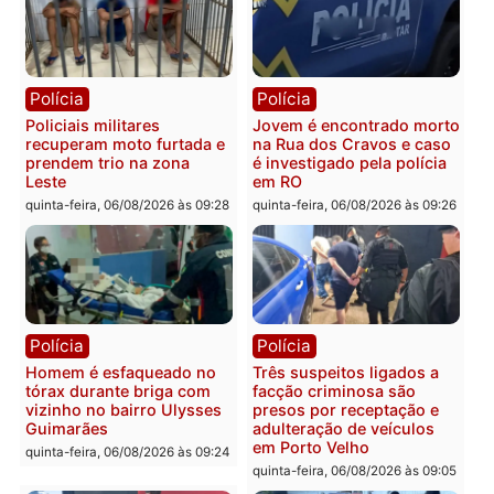
Homem é encontrado
Polícia Militar apreende
morto em residência no
explosivos e embarcaçã
bairro Colina Park em RO
durante patrulhamento
fluvial no Rio Madeira e
sexta-feira, 07/08/2026 às 09:30
Porto Velho
sexta-feira, 07/08/2026 às 09:2
Polícia
Política
Tragédia na BR-364:
Ministro Dias Tofolli , do
colisão entre caminhão e
TSE, determina reabertu
carro deixa quatro mortos
e processamento da açã
em Porto Velho
que pode levar à perda d
mandato da prefeita de
quinta-feira, 06/08/2026 às 20:51
Pimenta Bueno
quinta-feira, 06/08/2026 às 18: