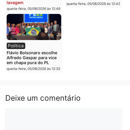
furtar peça de picanha e
na convenção e
reagir a seguranças em
confirmado candidato a
supermercado
deputado federal pelo
Republicanos
quinta-feira, 06/08/2026 às 08:56
quarta-feira, 05/08/2026 às 15:
Brasil
Política
TCE reúne candidatos ao
Violência domina o deba
Governo e apresenta
eleitoral e segurança vir
diagnóstico que pode
principal arma dos
mudar os rumos de
candidatos ao Governo 
Rondônia
Rondônia
quarta-feira, 05/08/2026 às 12:52
quarta-feira, 05/08/2026 às 12: