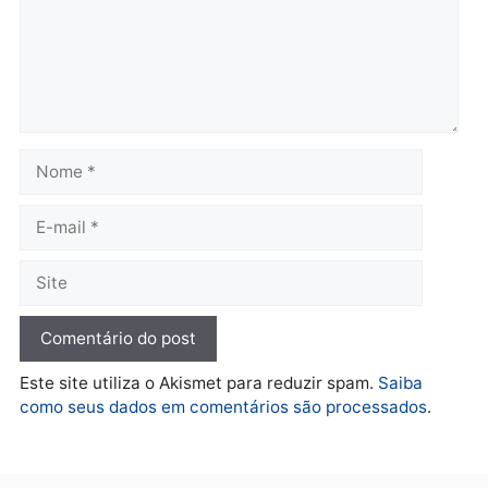
Polícia
Brasil
O dinheiro do crime: PF
Confronto durante
apreende R$ 2 milhões em
operação termina com
Porto Velho e expõe
foragido baleado e gran
esquema milionário de
apreensão de drogas
lavagem
quarta-feira, 05/08/2026 às 12:
quarta-feira, 05/08/2026 às 12:46
Política
Flávio Bolsonaro escolhe
Alfredo Gaspar para vice
em chapa pura do PL
quarta-feira, 05/08/2026 às 12:33