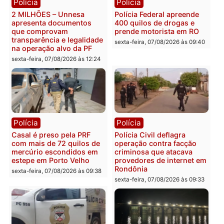
Publicidade
Categorias
Brasil
Você também vai querer ler...
Polícia
Polícia
2 MILHÕES – Unnesa
Polícia Federal apreende
apresenta documentos
400 quilos de drogas e
que comprovam
prende motorista em RO
transparência e legalidade
sexta-feira, 07/08/2026 às 09: