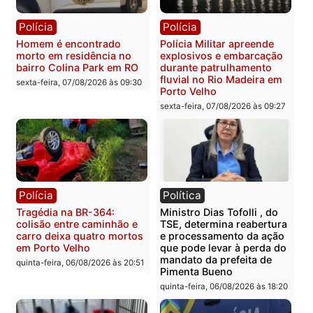
na operação alvo da PF
sexta-feira, 07/08/2026 às 12:24
Polícia
Polícia
Casal é preso pela PRF
Polícia Civil deflagra
com mais de 72 quilos de
operação contra facção
mercúrio escondidos em
criminosa que atacava
estepe em Porto Velho
provedores de internet 
Rondônia
sexta-feira, 07/08/2026 às 09:38
sexta-feira, 07/08/2026 às 09:3
Polícia
Polícia