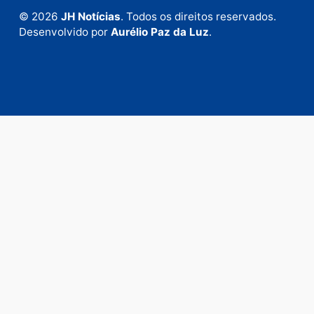
Fale com a nossa redação
Envie suas sugestões de pautas e denúncias, ou en
em contato com nosso departamento comercial pa
anunciar.
Fale Conosco
Rua Elias Gorayeb, 3381
Bairro: Liberdade
Porto Velho - RO
CEP: 76.803-852