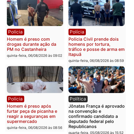
Polícia
Polícia
Policiais militares
Jovem é encontrado mor
recuperam moto furtada e
na Rua dos Cravos e cas
prendem trio na zona
é investigado pela políci
Leste
em RO
quinta-feira, 06/08/2026 às 09:28
quinta-feira, 06/08/2026 às 09:
Polícia
Polícia
Homem é esfaqueado no
Três suspeitos ligados a
tórax durante briga com
facção criminosa são
vizinho no bairro Ulysses
presos por receptação e
Guimarães
adulteração de veículos