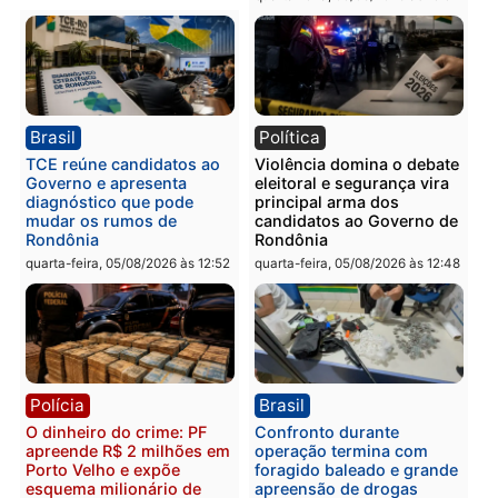
em Porto Velho
quinta-feira, 06/08/2026 às 09:24
quinta-feira, 06/08/2026 às 09:
Polícia
Polícia
Homem é preso com
Polícia Civil prende dois
drogas durante ação da
homens por tortura,
PM no Castanheira
tráfico e posse de arma 
Itapuã
quinta-feira, 06/08/2026 às 09:02
quinta-feira, 06/08/2026 às 08:
Polícia
Política
Homem é preso após
Jônatas França é aprova