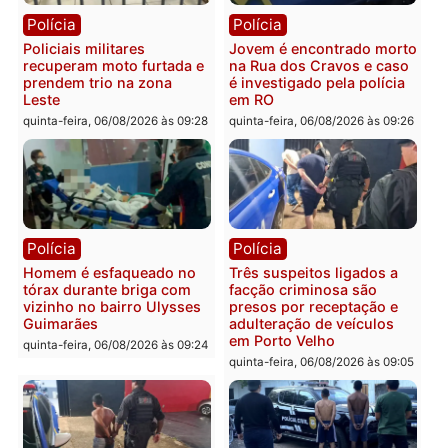
fluvial no Rio Madeira e
sexta-feira, 07/08/2026 às 09:30
Porto Velho
sexta-feira, 07/08/2026 às 09:2
Polícia
Política
Tragédia na BR-364:
Ministro Dias Tofolli , do
colisão entre caminhão e
TSE, determina reabertu
carro deixa quatro mortos
e processamento da açã
em Porto Velho
que pode levar à perda d
mandato da prefeita de
quinta-feira, 06/08/2026 às 20:51
Pimenta Bueno
quinta-feira, 06/08/2026 às 18: