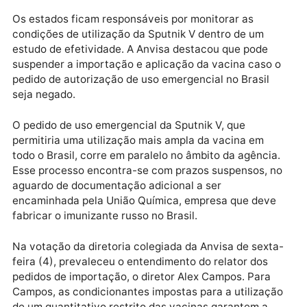
um. O estado da Bahia foi autorizado a importar 300
mil doses; o Maranhão, 141 mil doses; Sergipe, 46 mil
doses; o Ceará, 183 mil doses; Pernambuco, 192 mil
doses, e o Piauí, 66 mil doses.
A agência informou que “vai analisar os dados de
monitoramento do uso da vacina para poder avaliar 
próximos quantitativos a serem importados”.
Os estados ficam responsáveis por monitorar as
condições de utilização da Sputnik V dentro de um
estudo de efetividade. A Anvisa destacou que pode
suspender a importação e aplicação da vacina caso 
pedido de autorização de uso emergencial no Brasil
seja negado.
O pedido de uso emergencial da Sputnik V, que
permitiria uma utilização mais ampla da vacina em