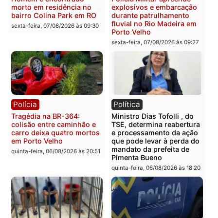
Polícia
Polícia
Casal é preso pela PRF
Polícia Civil deflagra
com mais de 72 quilos de
operação contra facção
mercúrio escondidos em
criminosa que atacava
estepe em Porto Velho
provedores de internet 
Rondônia
sexta-feira, 07/08/2026 às 09:38
sexta-feira, 07/08/2026 às 09:3
Polícia
Polícia
Homem é encontrado
Polícia Militar apreende
morto em residência no
explosivos e embarcaçã
bairro Colina Park em RO
durante patrulhamento