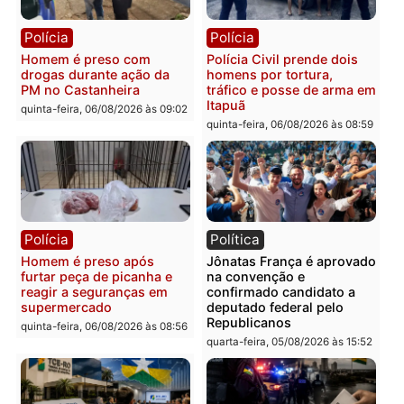
Polícia
Polícia
Policiais militares
Jovem é encontrado mor
recuperam moto furtada e
na Rua dos Cravos e cas
prendem trio na zona
é investigado pela políci
Leste
em RO
quinta-feira, 06/08/2026 às 09:28
quinta-feira, 06/08/2026 às 09:
Polícia
Polícia
Homem é esfaqueado no
Três suspeitos ligados a
tórax durante briga com
facção criminosa são
vizinho no bairro Ulysses
presos por receptação e
Guimarães
adulteração de veículos
em Porto Velho
quinta-feira, 06/08/2026 às 09:24
quinta-feira, 06/08/2026 às 09: