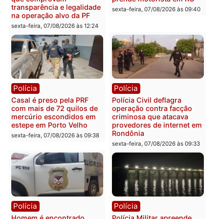
Marcos Rogério apresenta
Eleições 2026: Pastor
Plano de Governo com
Evanildo pode ser o
228 projetos, metas
primeiro pastor de
públicas e
Rondônia na Câmara
acompanhamento de
Federal
resultados
sexta-feira, 07/08/2026 às 18:3
sexta-feira, 07/08/2026 às 18:49
Polícia
Polícia
2 MILHÕES – Unnesa
Polícia Federal apreende
apresenta documentos
400 quilos de drogas e
que comprovam
prende motorista em RO
transparência e legalidade
sexta-feira, 07/08/2026 às 09:
na operação alvo da PF
sexta-feira, 07/08/2026 às 12:24