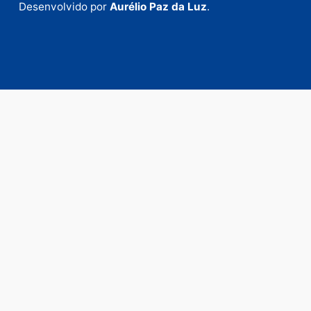
Fale Conosco
Rua Elias Gorayeb, 3381
Bairro: Liberdade
Porto Velho - RO
CEP: 76.803-852
+55 (69) 99992-9180