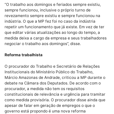
mercado de trabalho tenham um suporte do estado
brasileiro para conseguir essa inserção no mercado 
trabalho”, afirmou Marinho.
Favorável à MP, a Confederação Nacional da Indústr
(CNI) disse concordar com a adoção do trabalho no
domingo ou em feriados. De acordo com o especialis
em políticas e Indústria da CNI, Pablo Rolim Carneiro,
iniciativa visa adequar a legislação para o
funcionamento das indústria que já pratica esse tipo
de turno.
“O trabalho aos domingos e feriados sempre existiu,
sempre funcionou, inclusive o próprio turno de
revezamento sempre existiu e sempre funcionou na
indústria. O que a MP fez foi no caso da indústria
repetir um funcionamento que já existe. Em vez de te
que editar várias atualizações ao longo do tempo, a