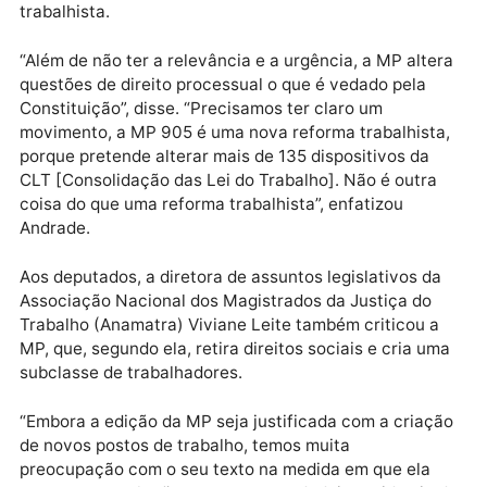
medida deixa a cargo da empresa e seus trabalhado
negociar o trabalho aos domingos”, disse.
Reforma trabalhista
O procurador do Trabalho e Secretário de Relações
Institucionais do Ministério Público do Trabalho,
Márcio Amazonas de Andrade, criticou a MP durante
debate na Câmara dos Deputados. De acordo com o
procurador, a medida não tem os requisitos
constitucionais de relevância e urgência para tramit
como medida provisória. O procurador disse ainda q
apesar de falar em geração de empregos o que o
governo está propondo é uma nova reforma
trabalhista.
“Além de não ter a relevância e a urgência, a MP alte
questões de direito processual o que é vedado pela