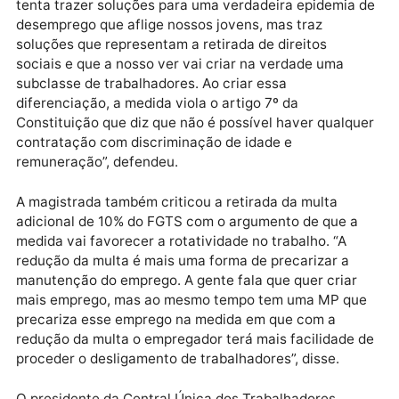
Constituição”, disse. “Precisamos ter claro um
movimento, a MP 905 é uma nova reforma trabalhist
porque pretende alterar mais de 135 dispositivos da
CLT [Consolidação das Lei do Trabalho]. Não é outra
coisa do que uma reforma trabalhista”, enfatizou
Andrade.
Aos deputados, a diretora de assuntos legislativos d
Associação Nacional dos Magistrados da Justiça do
Trabalho (Anamatra) Viviane Leite também criticou 
MP, que, segundo ela, retira direitos sociais e cria u
subclasse de trabalhadores.
“Embora a edição da MP seja justificada com a criaç
de novos postos de trabalho, temos muita
preocupação com o seu texto na medida em que ela
tenta trazer soluções para uma verdadeira epidemia
desemprego que aflige nossos jovens, mas traz