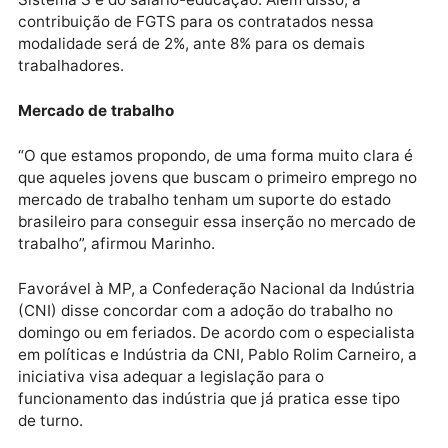
11%, com início da cobrança previsto para entrar em
vigor a partir de 1º de março de 2020. Marinho disse
que a medida vai possibilitar que o tempo de
recebimento do benefício também seja contabilizado
no tempo para a aposentadoria.
A medida também diz que o empregador não terá qu
arcar com a contribuição patronal para o Instituto
Nacional do Seguro Social (INSS), de 20% sobre a
folha e que também não terá que pagar alíquotas do
Sistema S e do salário-educação. Além disso, a
contribuição de FGTS para os contratados nessa
modalidade será de 2%, ante 8% para os demais
trabalhadores.
Mercado de trabalho
“O que estamos propondo, de uma forma muito clara
que aqueles jovens que buscam o primeiro emprego 