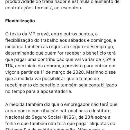
pacote haverá redução em cerca de 30% dos custos
para o empregado.
“Este é um programa bastante amplo que visa melho
as condições de empregabilidade, geração de renda 
ocupação do país”, disse Marinho. “Queremos tamb
criar dentro da sociedade um sentimento de que o
processo de desoneração da folha melhora a
produtividade do trabalhador e estimula o aumento 
contratações formais”, acrescentou.
Flexibilização
O texto da MP prevê, entre outros pontos, a
flexibilização do trabalho aos sábados e domingos, e
modifica também as regras do seguro-desemprego,
determinando que quem for receber o benefício terá
que pagar uma contribuição que vai variar de 7,5% a