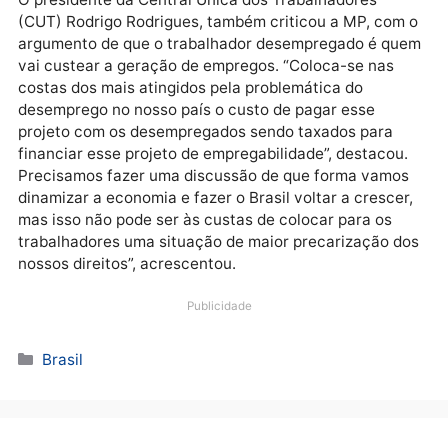
soluções que representam a retirada de direitos
sociais e que a nosso ver vai criar na verdade uma
subclasse de trabalhadores. Ao criar essa
diferenciação, a medida viola o artigo 7º da
Constituição que diz que não é possível haver qualq
contratação com discriminação de idade e
remuneração”, defendeu.
A magistrada também criticou a retirada da multa
adicional de 10% do FGTS com o argumento de que a
medida vai favorecer a rotatividade no trabalho. “A
redução da multa é mais uma forma de precarizar a
manutenção do emprego. A gente fala que quer criar
mais emprego, mas ao mesmo tempo tem uma MP q
precariza esse emprego na medida em que com a
redução da multa o empregador terá mais facilidade
proceder o desligamento de trabalhadores”, disse.
O presidente da Central Única dos Trabalhadores