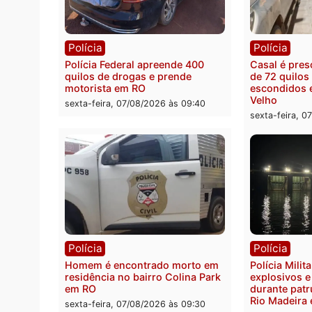
de Governo com 228 projetos,
pode s
metas públicas e
Rondô
acompanhamento de resultados
sexta-
sexta-feira, 07/08/2026 às 18:49
Polícia
Políc
Polícia Federal apreende 400
Casal
quilos de drogas e prende
de 72 
motorista em RO
escon
Velho
sexta-feira, 07/08/2026 às 09:40
sexta-