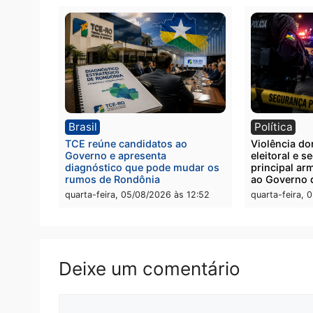
quinta
Polícia
Políc
Polícia Civil prende dois homens
Homem
por tortura, tráfico e posse de
de pic
arma em Itapuã
em su
quinta-feira, 06/08/2026 às 08:59
quinta