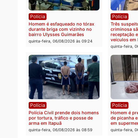
Política
Políc
Ministro Dias Tofolli , do TSE,
Polici
determina reabertura e
moto f
processamento da ação que
zona 
pode levar à perda do mandato
quinta
da prefeita de Pimenta Bueno
quinta-feira, 06/08/2026 às 18:20
Polícia
Políc
Homem é esfaqueado no tórax
Três s
durante briga com vizinho no
crimi
bairro Ulysses Guimarães
recept
veícu
quinta-feira, 06/08/2026 às 09:24