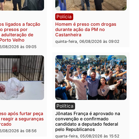
ia
Polícia
ais militares recuperam
Jovem é encontrado mort
urtada e prendem trio na
Rua dos Cravos e caso é
Leste
investigado pela polícia 
-feira, 06/08/2026 às 09:28
quinta-feira, 06/08/2026 às 
ia
Polícia
uspeitos ligados a facção
Homem é preso com drog
nosa são presos por
durante ação da PM no
ação e adulteração de
Castanheira
los em Porto Velho
quinta-feira, 06/08/2026 às 