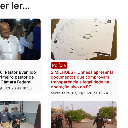
Publicidade
rer ler...
ica
Polícia
es 2026: Pastor Evanildo
2 MILHÕES – Unnesa apre