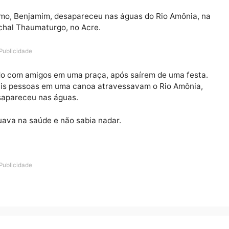
icado como, Benjamim, desapareceu nas águas do Rio Am
e Marechal Thaumaturgo, no Acre.
Publicidade
 reunido com amigos em uma praça, após saírem de uma
 e demais pessoas em uma canoa atravessavam o Rio A
ima desapareceu nas águas.
im atuava na saúde e não sabia nadar.