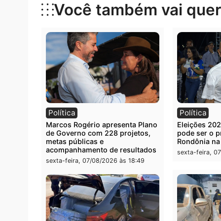
Categorias
Brasil
Você também vai que
Política
Polít
Marcos Rogério apresenta Plano
Eleiçõ