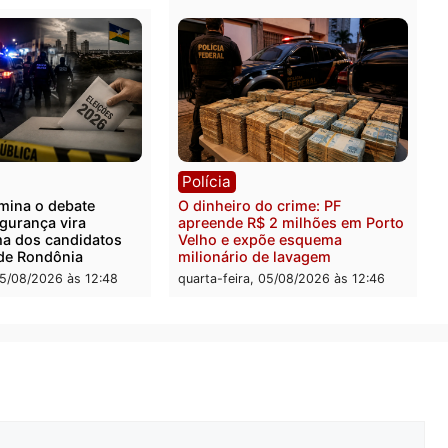
-feira, 06/08/2026 às 09:05
ia
Política
 é preso após furtar peça
Jônatas França é aprovad
anha e reagir a seguranças
convenção e confirmado
permercado
candidato a deputado fed
pelo Republicanos
-feira, 06/08/2026 às 08:56
quarta-feira, 05/08/2026 às 