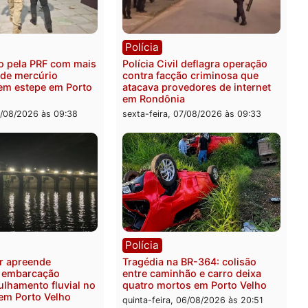
er o primeiro pastor de
documentos que compro
nia na Câmara Federal
transparência e legalidad
operação alvo da PF
feira, 07/08/2026 às 18:36
sexta-feira, 07/08/2026 às 1
ia
Polícia
 é preso pela PRF com mais
Polícia Civil deflagra ope
quilos de mercúrio
contra facção criminosa 
didos em estepe em Porto
atacava provedores de int
em Rondônia
feira, 07/08/2026 às 09:38
sexta-feira, 07/08/2026 às 0