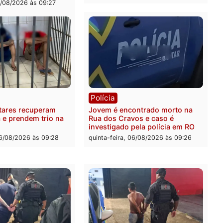
ia
Polícia
a Militar apreende
Tragédia na BR-364: colis
sivos e embarcação
entre caminhão e carro de
e patrulhamento fluvial no
quatro mortos em Porto V
adeira em Porto Velho
quinta-feira, 06/08/2026 às 2
feira, 07/08/2026 às 09:27