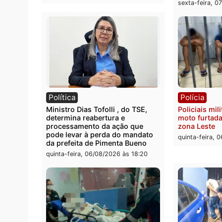
Polícia
Políc
Homem é encontrado morto em
Políci
residência no bairro Colina Park
explo
em RO
durant
Rio M
sexta-feira, 07/08/2026 às 09:30
sexta-