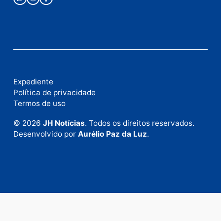
Rua Elias Gorayeb, 3381
Bairro: Liberdade
Porto Velho - RO
CEP: 76.803-852
+55 (69) 99992-9180
Expediente