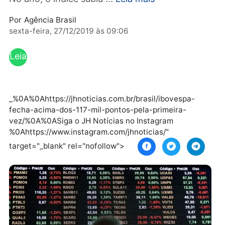
dezembro, o Ibovespa acumula alta de 8,29%
No ano, o índice subiu ...
Leia mais
Por
Agência Brasil
sexta-feira, 27/12/2019 às 09:06
Leia
mai
s
_%0A%0Ahttps://jhnoticias.com.br/brasil/ibovespa-
fecha-acima-dos-117-mil-pontos-pela-primeira-
vez/%0A%0ASiga o JH Notícias no Instagram
%0Ahttps://www.instagram.com/jhnoticias/"
target="_blank" rel="nofollow">