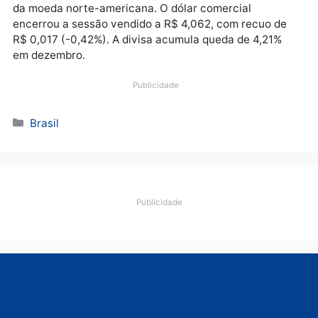
Publicidade
Apenas em dezembro, o Ibovespa acumula alta de
8,29%. No ano, o índice subiu 33,35%.
No mercado de câmbio, o dia foi marcado pela qued
da moeda norte-americana. O dólar comercial
encerrou a sessão vendido a R$ 4,062, com recuo d
R$ 0,017 (-0,42%). A divisa acumula queda de 4,21%
em dezembro.
Publicidade
Categorias
Brasil