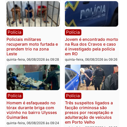
Polícia
Polícia
Homem é encontrado
Polícia Militar apreende
morto em residência no
explosivos e embarcaçã
bairro Colina Park em RO
durante patrulhamento
fluvial no Rio Madeira e
sexta-feira, 07/08/2026 às 09:30
Porto Velho
sexta-feira, 07/08/2026 às 09:2
Polícia
Política
Tragédia na BR-364:
Ministro Dias Tofolli , do
colisão entre caminhão e
TSE, determina reabertu
carro deixa quatro mortos
e processamento da açã
em Porto Velho
que pode levar à perda d
mandato da prefeita de
quinta-feira, 06/08/2026 às 20:51
Pimenta Bueno
quinta-feira, 06/08/2026 às 18: