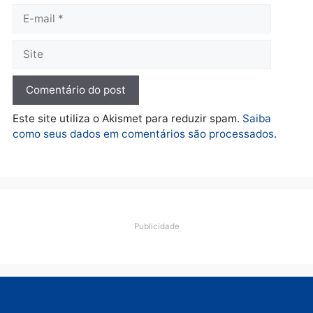
Polícia
O dinheiro do crime: PF
apreende R$ 2 milhões em
Porto Velho e expõe
esquema milionário de
lavagem
quarta-feira, 05/08/2026 às 12:46
Deixe um comentário
Comentário