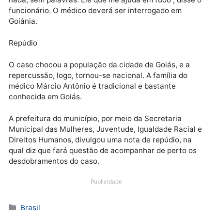
O funcionário já havia dito isso, durante o
interrogatório. Ele informou que recebe os pagamen
de forma regular e que jamais havia sofrido qualquer
tipo de violência, ameaça ou xingamento por parte d
médico.
No vídeo de desculpas, ele aparece ao lado do patrã
diz que ele próprio colocou as correntes em si. “Ele é
como [se fosse] meu pai. Não tem como nem falar
nada, sem palavras. Ele que me ajuda em tudo”, disse
funcionário. O médico deverá ser interrogado em
Goiânia.
Repúdio
O caso chocou a população da cidade de Goiás, e a
repercussão, logo, tornou-se nacional. A família do
médico Márcio Antônio é tradicional e bastante