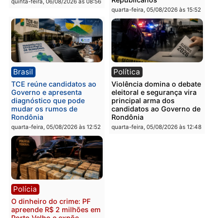
Guimarães
adulteração de veículos
em Porto Velho
quinta-feira, 06/08/2026 às 09:24
quinta-feira, 06/08/2026 às 09:
Polícia
Polícia
Homem é preso com
Polícia Civil prende dois
drogas durante ação da
homens por tortura,
PM no Castanheira
tráfico e posse de arma 
Itapuã
quinta-feira, 06/08/2026 às 09:02
quinta-feira, 06/08/2026 às 08:
Polícia
Política