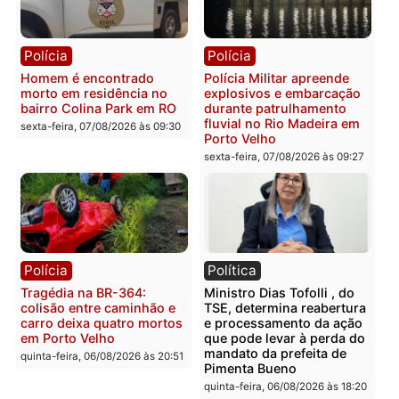
transparência e legalidade
sexta-feira, 07/08/2026 às 09:
na operação alvo da PF
sexta-feira, 07/08/2026 às 12:24
Polícia
Polícia
Casal é preso pela PRF
Polícia Civil deflagra
com mais de 72 quilos de
operação contra facção
mercúrio escondidos em
criminosa que atacava
estepe em Porto Velho
provedores de internet 
Rondônia
sexta-feira, 07/08/2026 às 09:38
sexta-feira, 07/08/2026 às 09:3