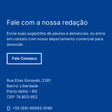
Nome
E-
mail
Site
Este site utiliza o Akismet para reduzir spam.
Saiba
como seus dados em comentários são processados
.