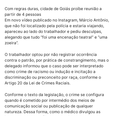
fazenda de Márcio Antônio. Ele tem 37 anos e estev
na delegacia na tarde dessa quarta-feira (16/2),
acompanhado por um defensor público. Segundo o
delegado Gustavo Cabral, o funcionário disse que
trabalha para o médico há três meses e que tudo ter
sido uma brincadeira.
Com regras duras, cidade de Goiás proíbe reunião a
partir de 4 pessoas
Em novo vídeo publicado no Instagram, Márcio Antôn
que não foi localizado pela polícia e estaria viajando,
apareceu ao lado do trabalhador e pediu desculpas,
alegando que tudo “foi uma encenação teatral” e “u
zoeira”.
O trabalhador optou por não registrar ocorrência
contra o patrão, por prática de constrangimento, ma
delegado informou que o caso pode ser interpretado