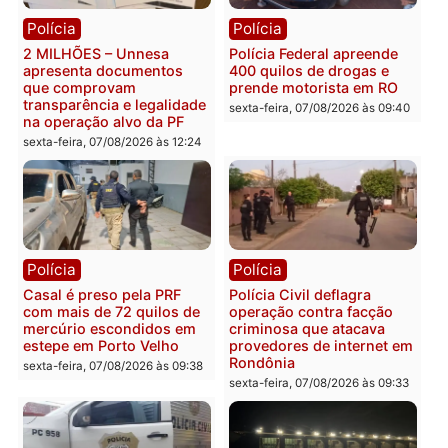
Política
Política
Marcos Rogério apresenta
Eleições 2026: Pastor
Plano de Governo com
Evanildo pode ser o
228 projetos, metas
primeiro pastor de
públicas e
Rondônia na Câmara
acompanhamento de
Federal
resultados
sexta-feira, 07/08/2026 às 18:3
sexta-feira, 07/08/2026 às 18:49
Polícia
Polícia
2 MILHÕES – Unnesa
Polícia Federal apreende
apresenta documentos
400 quilos de drogas e
que comprovam
prende motorista em RO