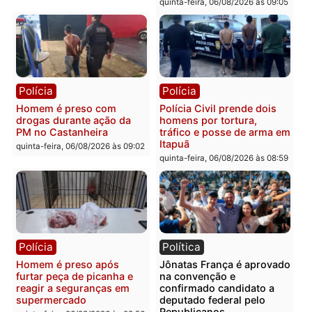
Polícia
Polícia
Policiais militares
Jovem é encontrado mor
recuperam moto furtada e
na Rua dos Cravos e cas
prendem trio na zona
é investigado pela políci
Leste
em RO
quinta-feira, 06/08/2026 às 09:28
quinta-feira, 06/08/2026 às 09:
Polícia
Polícia
Homem é esfaqueado no
Três suspeitos ligados a
tórax durante briga com
facção criminosa são
vizinho no bairro Ulysses
presos por receptação e