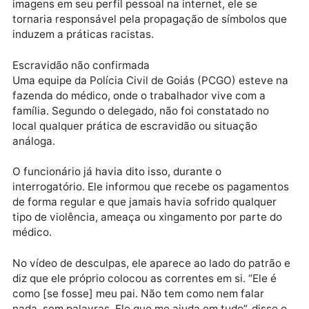
como crime de racismo ou indução e incitação a
discriminação ou preconceito por raça, conforme o
Artigo 20 da Lei de Crimes Raciais.
Conforme o texto da legislação, o crime se configura
quando é cometido por intermédio dos meios de
comunicação social ou publicação de qualquer
natureza. Dessa forma, como o médico divulgou as
imagens em seu perfil pessoal na internet, ele se
tornaria responsável pela propagação de símbolos q
induzem a práticas racistas.
Escravidão não confirmada
Uma equipe da Polícia Civil de Goiás (PCGO) esteve 
fazenda do médico, onde o trabalhador vive com a
família. Segundo o delegado, não foi constatado no
local qualquer prática de escravidão ou situação
análoga.