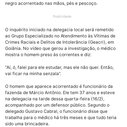
Antônio Souza Júnior, conhecido como Doutor Marc
na cidade de Goiás, antiga capital do estado, segue
sendo investigado por racismo por ter filmado e
publicado no Instagram imagens de um funcionário
negro acorrentado nas mãos, pés e pescoço.
Publicidade
O inquérito iniciado na delegacia local será remetido
ao Grupo Especializado no Atendimento às Vítimas d
Crimes Raciais e Delitos de Intolerância (Geacri), em
Goiânia. No vídeo que gerou a investigação, o médic
mostra o homem preso às correntes e diz:
“Aí, ó, falei para ele estudar, mas ele não quer. Então,
vai ficar na minha senzala”.
O homem que aparece acorrentado é funcionário da