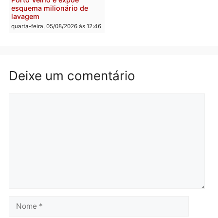
Homem é preso após
Jônatas França é aprova
furtar peça de picanha e
na convenção e
reagir a seguranças em
confirmado candidato a
supermercado
deputado federal pelo
Republicanos
quinta-feira, 06/08/2026 às 08:56
quarta-feira, 05/08/2026 às 15:
Brasil
Política
TCE reúne candidatos ao
Violência domina o deba
Governo e apresenta
eleitoral e segurança vir
diagnóstico que pode
principal arma dos
mudar os rumos de
candidatos ao Governo 
Rondônia
Rondônia
quarta-feira, 05/08/2026 às 12:52
quarta-feira, 05/08/2026 às 12: