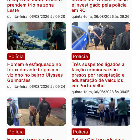
Polícia
Política
Tragédia na BR-364:
Ministro Dias Tofolli , do
colisão entre caminhão e
TSE, determina reabertu
carro deixa quatro mortos
e processamento da açã
em Porto Velho
que pode levar à perda d
mandato da prefeita de
quinta-feira, 06/08/2026 às 20:51
Pimenta Bueno
quinta-feira, 06/08/2026 às 18:
Polícia
Polícia
Policiais militares
Jovem é encontrado mor
recuperam moto furtada e
na Rua dos Cravos e cas
prendem trio na zona
é investigado pela políci
Leste
em RO