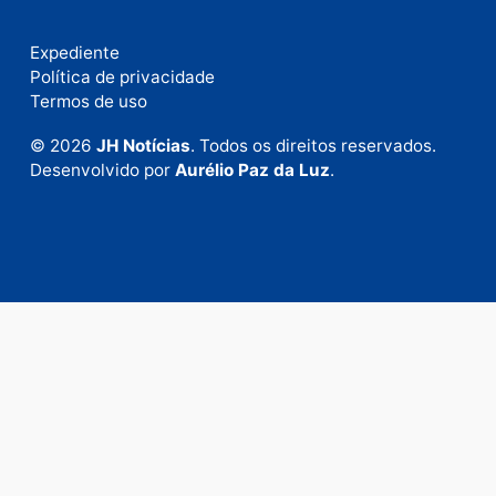
Fale com a nossa redação
Envie suas sugestões de pautas e denúncias, ou en
em contato com nosso departamento comercial pa
anunciar.
Fale Conosco
Rua Elias Gorayeb, 3381
Bairro: Liberdade
Porto Velho - RO