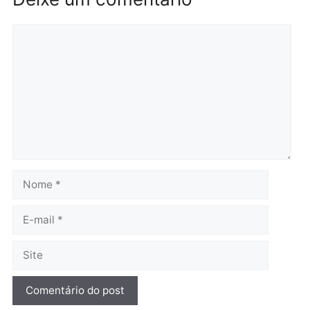
Brasil
Política
TCE reúne candidatos ao
Violência domina o deba
Governo e apresenta
eleitoral e segurança vir
diagnóstico que pode
principal arma dos
mudar os rumos de
candidatos ao Governo 
Rondônia
Rondônia
quarta-feira, 05/08/2026 às 12:52
quarta-feira, 05/08/2026 às 12:
Polícia
O dinheiro do crime: PF
apreende R$ 2 milhões em
Porto Velho e expõe
esquema milionário de
lavagem
quarta-feira, 05/08/2026 às 12:46