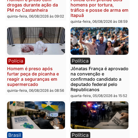
quinta-feira, 06/08/2026 às 09:28
quinta-feira, 06/08/2026 às 09:
Polícia
Polícia
Homem é esfaqueado no
Três suspeitos ligados a
tórax durante briga com
facção criminosa são
vizinho no bairro Ulysses
presos por receptação e
Guimarães
adulteração de veículos
em Porto Velho
quinta-feira, 06/08/2026 às 09:24
quinta-feira, 06/08/2026 às 09:
Polícia
Polícia
Homem é preso com
Polícia Civil prende dois