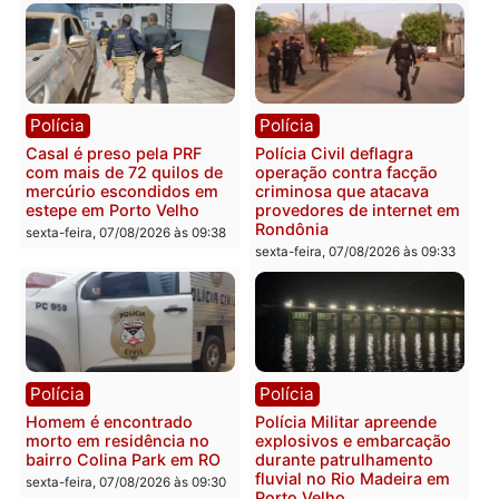
sexta-feira, 07/08/2026 às 18:49
Polícia
Polícia
2 MILHÕES – Unnesa
Polícia Federal apreende
apresenta documentos
400 quilos de drogas e
que comprovam
prende motorista em RO
transparência e legalidade
sexta-feira, 07/08/2026 às 09:
na operação alvo da PF
sexta-feira, 07/08/2026 às 12:24
Polícia
Polícia