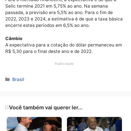
Taxa de juros
Para alcançar a meta de inflação, o Banco Central u
como principal instrumento a taxa básica de juros, a
Selic, fixada atualmente em 3,5% ao ano pelo Comitê
de Política Monetária (Copom).
Para o mercado financeiro, a expectativa é de que a
Selic termine 2021 em 5,75% ao ano. Na semana
passada, a previsão era 5,5% ao ano. Para o fim de
2022, 2023 e 2024, a estimativa é de que a taxa bás
encerre estes períodos em 6,5% ao ano.
Câmbio
A expectativa para a cotação do dólar permaneceu 
R$ 5,30 para o final deste ano e de 2022.
Publicidade