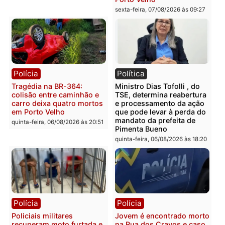
Casal é preso pela PRF
Polícia Civil deflagra
com mais de 72 quilos de
operação contra facção
mercúrio escondidos em
criminosa que atacava
estepe em Porto Velho
provedores de internet 
Rondônia
sexta-feira, 07/08/2026 às 09:38
sexta-feira, 07/08/2026 às 09:3
Polícia
Polícia
Homem é encontrado
Polícia Militar apreende
morto em residência no
explosivos e embarcaçã
bairro Colina Park em RO
durante patrulhamento
fluvial no Rio Madeira e
sexta-feira, 07/08/2026 às 09:30
Porto Velho
sexta-feira, 07/08/2026 às 09:2