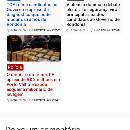
drogas durante ação da
homens por tortura,
PM no Castanheira
tráfico e posse de arma 
Itapuã
quinta-feira, 06/08/2026 às 09:02
quinta-feira, 06/08/2026 às 08:
Polícia
Política
Homem é preso após
Jônatas França é aprova
furtar peça de picanha e
na convenção e
reagir a seguranças em
confirmado candidato a
supermercado
deputado federal pelo
Republicanos
quinta-feira, 06/08/2026 às 08:56
quarta-feira, 05/08/2026 às 15: