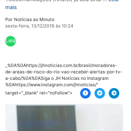
Fonseca. Segundo ele, a Agência Nacional de
Telecomunicações (Anatel) já deu sinal ...
Lei
mais
Por
Notícias ao Minuto
sexta-feira, 13/12/2019 às 10:24
Leia
mai
s
_%0A%0Ahttps://jhnoticias.com.br/brasil/moradores-
de-areas-de-risco-do-rio-vao-receber-alertas-por-t
a-cabo/%0A%0ASiga o JH Notícias no Instagram
%0Ahttps://www.instagram.com/jhnoticias/"
target="_blank" rel="nofollow">