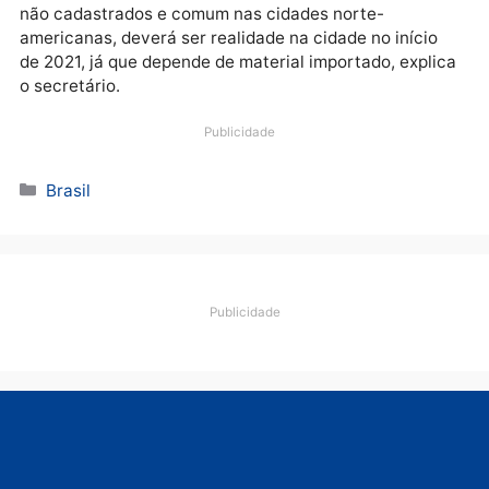
O novo alerta alcançará toda a cidade, mas terá foc
nas áreas de risco. Com implantação iniciada em
setembro no território nacional, o projeto é coorden
pela Anatel em conjunto com as operadoras de TV e 
órgãos vinculados à Defesa Civil.
Já o sistema que alcança todos os celulares, mesmo
não cadastrados e comum nas cidades norte-
americanas, deverá ser realidade na cidade no início
de 2021, já que depende de material importado, expli
o secretário.
Publicidade
Categorias
Brasil