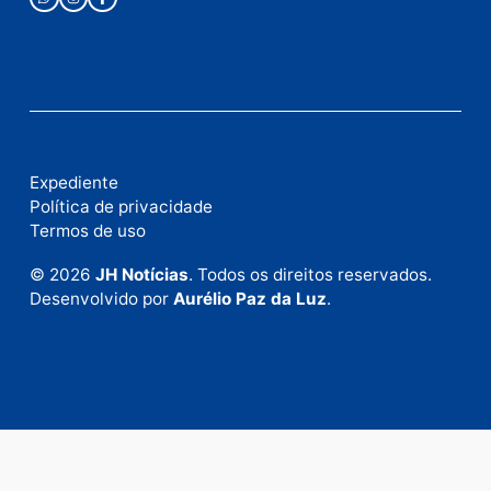
Fale Conosco
Rua Elias Gorayeb, 3381
Bairro: Liberdade
Porto Velho - RO
CEP: 76.803-852
+55 (69) 99992-9180