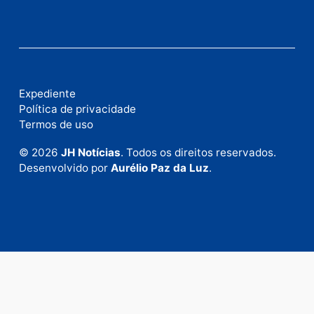
Fale Conosco
Rua Elias Gorayeb, 3381
Bairro: Liberdade
Porto Velho - RO
CEP: 76.803-852
+55 (69) 99992-9180