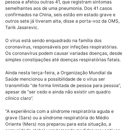
colocada em quarentena.
De acordo com a agência de notícias chinesa, a mul
chegou à Tailândia em 8 de janeiro e nenhum outro
passageiro do avião em que seguia foi infectado.
Coronavírus
Até agora, o novo vírus já provocou a morte de uma
pessoa e afetou outras 41, que registram sintomas
semelhantes aos de uma pneumonia. Dos 41 casos
confirmados na China, seis estão em estado grave e
outros sete já tiveram alta, disse a porta-voz da OM
Tarik Jasarevic.
O vírus está sendo enquadrado na família dos
coronavírus, responsáveis por infeções respiratórias
Os coronavírus podem causar variadas doenças, de
simples constipações até doenças respiratórias fatai