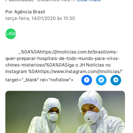
diagnosticada com o mesmo vírus misterioso
Publicidade “Estamos nos ...
Leia mais
Por
Agência Brasil
terça-feira, 14/01/2020 às 15:30
Leia
mai
s
_%0A%0Ahttps://jhnoticias.com.br/brasil/oms-
quer-preparar-hospitais-de-todo-mundo-para-virus-
chines-misterioso/%0A%0ASiga o JH Notícias no
Instagram %0Ahttps://www.instagram.com/jhnoticias
target="_blank" rel="nofollow">