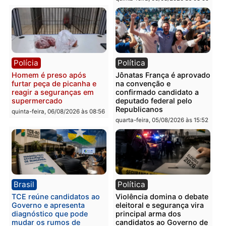
Polícia
Polícia
Homem é esfaqueado no
Três suspeitos ligados a
tórax durante briga com
facção criminosa são
vizinho no bairro Ulysses
presos por receptação e
Guimarães
adulteração de veículos
em Porto Velho
quinta-feira, 06/08/2026 às 09:24
quinta-feira, 06/08/2026 às 09:
Polícia
Polícia
Homem é preso com
Polícia Civil prende dois
drogas durante ação da
homens por tortura,
PM no Castanheira
tráfico e posse de arma 
Itapuã
quinta-feira, 06/08/2026 às 09:02
quinta-feira, 06/08/2026 às 08: