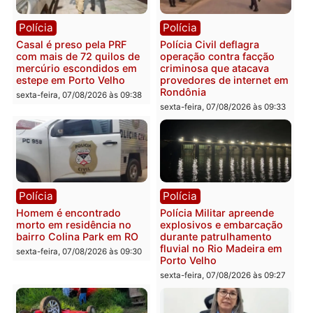
Polícia
Polícia
2 MILHÕES – Unnesa
Polícia Federal apreende
apresenta documentos
400 quilos de drogas e
que comprovam
prende motorista em RO
transparência e legalidade
sexta-feira, 07/08/2026 às 09:
na operação alvo da PF
sexta-feira, 07/08/2026 às 12:24
Polícia
Polícia
Casal é preso pela PRF
Polícia Civil deflagra
com mais de 72 quilos de
operação contra facção
mercúrio escondidos em
criminosa que atacava
estepe em Porto Velho
provedores de internet 
Rondônia
sexta-feira, 07/08/2026 às 09:38
sexta-feira, 07/08/2026 às 09:3