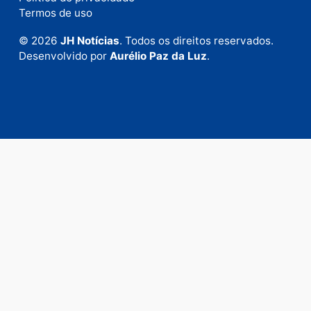
Envie suas sugestões de pautas e denúncias, ou en
em contato com nosso departamento comercial pa
anunciar.
Fale Conosco
Rua Elias Gorayeb, 3381
Bairro: Liberdade
Porto Velho - RO
CEP: 76.803-852
+55 (69) 99992-9180