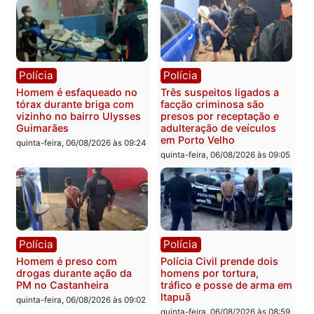
em Porto Velho
que pode levar à perda d
mandato da prefeita de
quinta-feira, 06/08/2026 às 20:51
Pimenta Bueno
quinta-feira, 06/08/2026 às 18:
Polícia
Polícia
Policiais militares
Jovem é encontrado mor
recuperam moto furtada e
na Rua dos Cravos e cas
prendem trio na zona
é investigado pela políci
Leste
em RO
quinta-feira, 06/08/2026 às 09:28
quinta-feira, 06/08/2026 às 09: