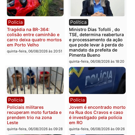
Polícia
Polícia
Homem é encontrado
Polícia Militar apreende
morto em residência no
explosivos e embarcaçã
bairro Colina Park em RO
durante patrulhamento
fluvial no Rio Madeira e
sexta-feira, 07/08/2026 às 09:30
Porto Velho
sexta-feira, 07/08/2026 às 09:2
Polícia
Política
Tragédia na BR-364:
Ministro Dias Tofolli , do
colisão entre caminhão e
TSE, determina reabertu
carro deixa quatro mortos
e processamento da açã