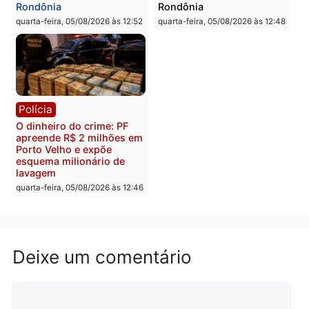
Polícia
Política
Homem é preso após
Jônatas França é aprova
furtar peça de picanha e
na convenção e
reagir a seguranças em
confirmado candidato a
supermercado
deputado federal pelo
Republicanos
quinta-feira, 06/08/2026 às 08:56
quarta-feira, 05/08/2026 às 15:
Brasil
Política
TCE reúne candidatos ao
Violência domina o deba
Governo e apresenta
eleitoral e segurança vir
diagnóstico que pode
principal arma dos
mudar os rumos de
candidatos ao Governo 