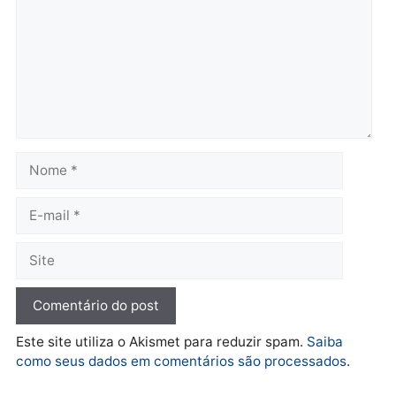
Rondônia
Rondônia
quarta-feira, 05/08/2026 às 12:52
quarta-feira, 05/08/2026 às 12:
Polícia
O dinheiro do crime: PF
apreende R$ 2 milhões em
Porto Velho e expõe
esquema milionário de
lavagem
quarta-feira, 05/08/2026 às 12:46
Deixe um comentário