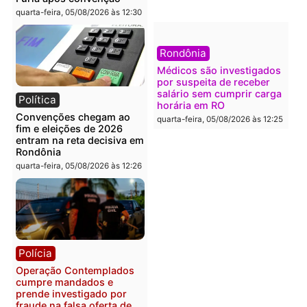
quarta-feira, 05/08/2026 às 12:46
Política
Polícia
Flávio Bolsonaro escolhe
Furto de energia já levou
Alfredo Gaspar para vice
mais de 80 para a prisão
em chapa pura do PL
em 2026
quarta-feira, 05/08/2026 às 12:33
quarta-feira, 05/08/2026 às 12:
Polícia
Com apenas 28% do
efetivo, Polícia Civil de
Rondônia tem maior défic
Política
do país, aponta estudo
Justiça Eleitoral manda
quarta-feira, 05/08/2026 às 12:
retirar propaganda de
Fúria após convenção