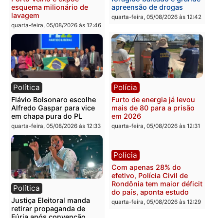
Brasil
Política
TCE reúne candidatos ao
Violência domina o deba
Governo e apresenta
eleitoral e segurança vir
diagnóstico que pode
principal arma dos
mudar os rumos de
candidatos ao Governo 
Rondônia
Rondônia
quarta-feira, 05/08/2026 às 12:52
quarta-feira, 05/08/2026 às 12:
Polícia
Brasil
O dinheiro do crime: PF
Confronto durante
apreende R$ 2 milhões em
operação termina com
Porto Velho e expõe
foragido baleado e gran
esquema milionário de
apreensão de drogas
lavagem
quarta-feira, 05/08/2026 às 12: