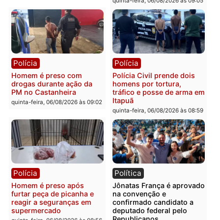
Leste
em RO
quinta-feira, 06/08/2026 às 09:28
quinta-feira, 06/08/2026 às 09:
Polícia
Polícia
Homem é esfaqueado no
Três suspeitos ligados a
tórax durante briga com
facção criminosa são
vizinho no bairro Ulysses
presos por receptação e
Guimarães
adulteração de veículos
em Porto Velho
quinta-feira, 06/08/2026 às 09:24
quinta-feira, 06/08/2026 às 09:
Polícia
Polícia