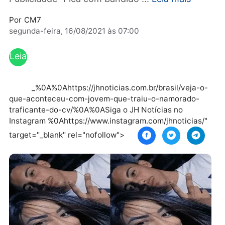
capangas para darem uma lição na sua amad
Publicidade “Fica com bandido ...
Leia mais
Por
CM7
segunda-feira, 16/08/2021 às 07:00
Leia
mai
s
_%0A%0Ahttps://jhnoticias.com.br/brasil/veja-
que-aconteceu-com-jovem-que-traiu-o-namorado-
traficante-do-cv/%0A%0ASiga o JH Notícias no
Instagram %0Ahttps://www.instagram.com/jhnoticias
target="_blank" rel="nofollow">