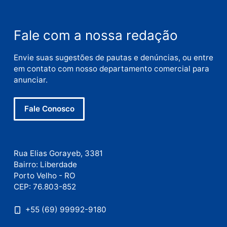
Nome
E-
mail
Site
Este site utiliza o Akismet para reduzir spam.
Saiba
como seus dados em comentários são processados
.
Publicidade