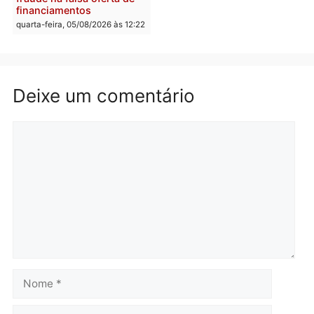
quarta-feira, 05/08/2026 às 12:30
Rondônia
Médicos são investigado
por suspeita de receber
salário sem cumprir car
Política
horária em RO
Convenções chegam ao
quarta-feira, 05/08/2026 às 12:
fim e eleições de 2026
entram na reta decisiva em
Rondônia
quarta-feira, 05/08/2026 às 12:26
Polícia
Operação Contemplados