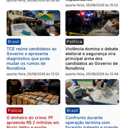
Homem é preso com
Polícia Civil prende dois
drogas durante ação da
homens por tortura,
PM no Castanheira
tráfico e posse de arma 
Itapuã
quinta-feira, 06/08/2026 às 09:02
quinta-feira, 06/08/2026 às 08:
Polícia
Política
Homem é preso após
Jônatas França é aprova
furtar peça de picanha e
na convenção e
reagir a seguranças em
confirmado candidato a
supermercado
deputado federal pelo
Republicanos
quinta-feira, 06/08/2026 às 08:56
quarta-feira, 05/08/2026 às 15: