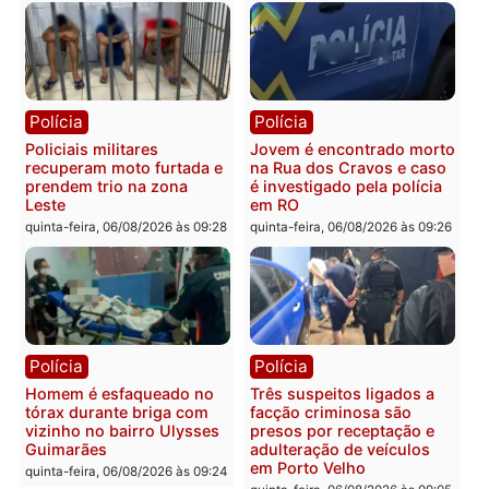
Polícia
Política
Tragédia na BR-364:
Ministro Dias Tofolli , do
colisão entre caminhão e
TSE, determina reabertu
carro deixa quatro mortos
e processamento da açã
em Porto Velho
que pode levar à perda d
mandato da prefeita de
quinta-feira, 06/08/2026 às 20:51
Pimenta Bueno
quinta-feira, 06/08/2026 às 18:
Polícia
Polícia
Policiais militares
Jovem é encontrado mor
recuperam moto furtada e
na Rua dos Cravos e cas
prendem trio na zona
é investigado pela políci