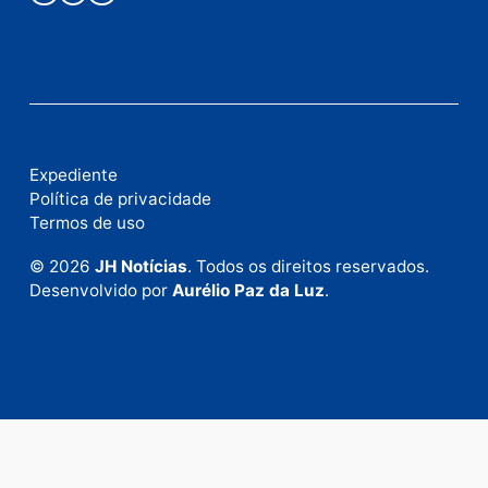
Fale com a nossa redação
Envie suas sugestões de pautas e denúncias, ou en
em contato com nosso departamento comercial pa
anunciar.
Fale Conosco
Rua Elias Gorayeb, 3381
Bairro: Liberdade
Porto Velho - RO
CEP: 76.803-852