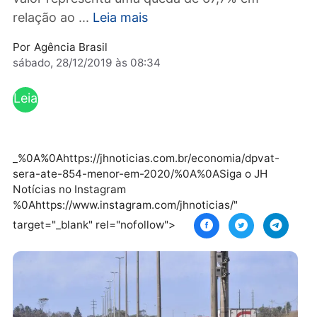
proprietários de carros será R$ 5,23. O novo
valor representa uma queda de 67,7% em
relação ao ...
Leia mais
Por
Agência Brasil
sábado, 28/12/2019 às 08:34
Leia
mai
s
_%0A%0Ahttps://jhnoticias.com.br/economia/dpvat-
sera-ate-854-menor-em-2020/%0A%0ASiga o JH
Notícias no Instagram
%0Ahttps://www.instagram.com/jhnoticias/"
target="_blank" rel="nofollow">