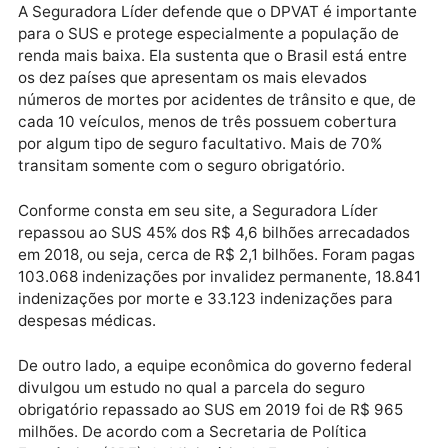
Supremo Tribunal Federal (STF). A Corte entendeu q
o DPVAT cumpre uma função social constitucional e
derrubou a medida provisória . Após a decisão do ST
o advogado-geral da União, André Mendonça,
anunciou que o governo federal não vai recorrer .
Repasses ao SUS
Conforme a Lei Federal 6.194/1974, os recursos do
DPVAT devem assegurar três coberturas. O valor atu
da indenização por morte é de R$ 13,5 mil. Nos caso
de invalidez permanente, os valores variam conform
tipo e a intensidade da sequela, mas podem chegar 
mesmos R$ 13,5 mil. O reembolso de despesas médi
e suplementares tem teto de R$ 2,7 mil.
A Seguradora Líder defende que o DPVAT é importan
para o SUS e protege especialmente a população de