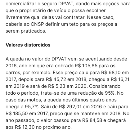
administrados unicamente pela Seguradora Líder,
criada em 2007 como um consórcio das seguradoras
responsáveis pela garantia das indenizações.
Um projeto detalhado deverá ser elaborado e
concluído até agosto de 2020. Nele, serão
apresentadas as regras que deverão vigorar a partir
2021. O objetivo é permitir qualquer seguradora pos
comercializar o seguro DPVAT, dando mais opções p
que o proprietário de veículo possa escolher
livremente qual delas vai contratar. Nesse caso,
caberia ao CNSP definir um teto para os preços a
serem praticados.
Valores distorcidos
A queda no valor do DPVAT vem se acentuando desd
2016, ano em que era cobrado R$ 105,65 para os