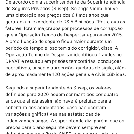
carros, por exemplo. Esse preço caiu para R$ 68,10 
2017, depois para R$ 45,72 em 2018, chegou a R$ 16,
em 2019 e será de R$ 5,23 em 2020. Considerando
todo o período, trata-se de uma redução de 95%. No
caso das motos, a queda nos últimos quatro anos
chega a 95,7%. Saiu de R$ 292,01 em 2016 e caiu pa
R$ 185,50 em 2017, preço que se manteve em 2018. 
ano passado, o valor passou para R$ 84,58 e chegar
aos R$ 12,30 no próximo ano.
De acordo com a superintendente da Superintendên
de Seguros Privados (Susep), Solange Vieira, houve
uma distorção nos preços dos últimos anos que
geraram um excedente de R$ 5,8 bilhões. “Entre outr
fatores, foram majorados por processos de corrupçã
que a Operação Tempo de Despertar apurou em 2015
A precificação do seguro ficou maior durante um
período de tempo e isso tem sido corrigido”, disse. A