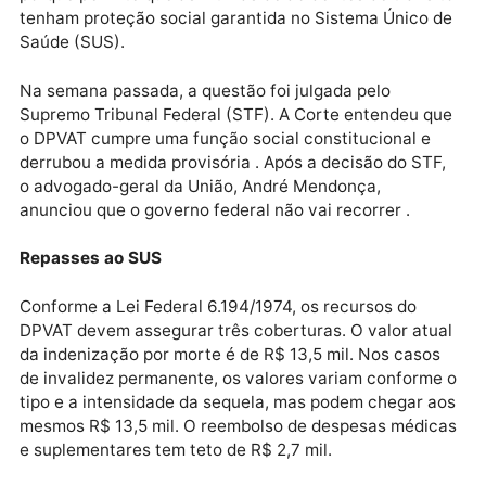
vinculada ao Ministério da Economia. “O CNSP
entendeu que esse modelo de operação precisava se
revisto por conta da recente aprovação da Lei da
Liberdade Econômica que prega a concorrência”, dis
a superintendente da Susep.
O pagamento obrigatório do DPVAT é previsto na Lei
Federal 6.194/1974, que chegou a ser revogada pelo
presidente Jair Bolsonaro por meio de uma medida
provisória editada no início de novembro. No entanto
Rede contestou o fim do DPVAT por meio de uma aç
direta de inconstitucionalidade. O partido sustentou,
entre outros argumentos, que o seguro é necessário
porque permite que as vítimas de acidentes de trâns
tenham proteção social garantida no Sistema Único 
Saúde (SUS).
Na semana passada, a questão foi julgada pelo