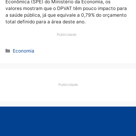
renda mais baixa. Ela sustenta que o Brasil está entr
os dez países que apresentam os mais elevados
números de mortes por acidentes de trânsito e que, 
cada 10 veículos, menos de três possuem cobertura
por algum tipo de seguro facultativo. Mais de 70%
transitam somente com o seguro obrigatório.
Conforme consta em seu site, a Seguradora Líder
repassou ao SUS 45% dos R$ 4,6 bilhões arrecadado
em 2018, ou seja, cerca de R$ 2,1 bilhões. Foram pag
103.068 indenizações por invalidez permanente, 18.
indenizações por morte e 33.123 indenizações para
despesas médicas.
De outro lado, a equipe econômica do governo feder
divulgou um estudo no qual a parcela do seguro
obrigatório repassado ao SUS em 2019 foi de R$ 965
milhões. De acordo com a Secretaria de Política