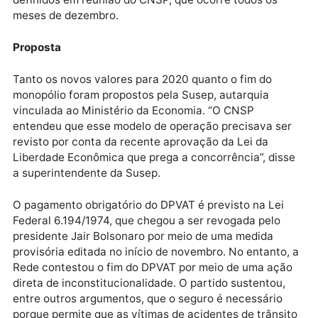
Operação Tempo de Despertar identificou fraudes n
DPVAT e resultou em prisões temporárias, conduçõe
coercitivas, busca e apreensão, quebras de sigilo, a
de aproximadamente 120 ações penais e civis públic
Segundo a superintendente do Susep, os valores
definidos para 2020 podem ser mantidos por quatro
anos que ainda assim não haverá prejuízo para a
cobertura dos acidentados, caso não ocorram
variações significativas nas estatísticas de
indenizações pagas. A superintende diz, porém, que 
preços para o ano seguinte devem sempre ser
definidos em reunião do CNSP, que ocorre todos os
meses de dezembro.
Proposta
Tanto os novos valores para 2020 quanto o fim do
monopólio foram propostos pela Susep, autarquia