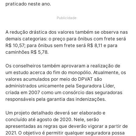
Pessoais Causados por Veículos Automotores de Via
Terrestre (DPVAT). Em 2020, o custo para proprietár
de carros será R$ 5,23. O novo valor representa uma
queda de 67,7% em relação ao cobrado em 2019. No
caso das motos, a redução é ainda maior. O preço do
seguro será R$ 12,30 e é 85,4% menor do que o
praticado neste ano.
Publicidade
A redução drástica dos valores também se observa 
demais categorias: o preço para ônibus com frete se
R$ 10,57; para ônibus sem frete será R$ 8,11 e para
caminhões R$ 5,78.
Os conselheiros também aprovaram a realização de
um estudo acerca do fim do monopólio. Atualmente, 
valores acumulados por meio do DPVAT são