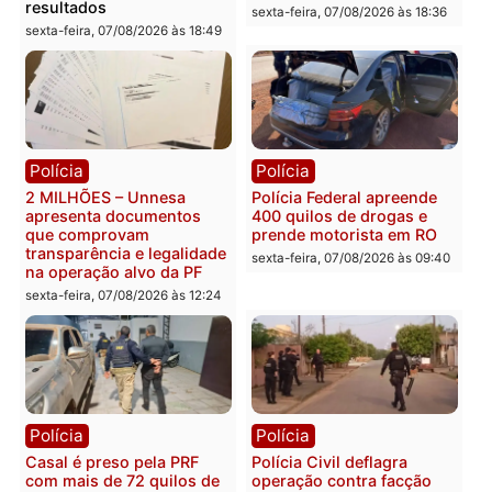
Política
Política
Marcos Rogério apresenta
Eleições 2026: Pastor
Plano de Governo com
Evanildo pode ser o
228 projetos, metas
primeiro pastor de
públicas e
Rondônia na Câmara
acompanhamento de
Federal
resultados
sexta-feira, 07/08/2026 às 18:3
sexta-feira, 07/08/2026 às 18:49
Polícia
Polícia