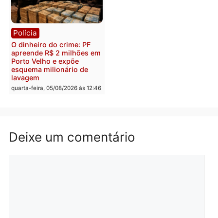
Polícia
Política
Homem é preso após
Jônatas França é aprova
furtar peça de picanha e
na convenção e
reagir a seguranças em
confirmado candidato a
supermercado
deputado federal pelo
Republicanos
quinta-feira, 06/08/2026 às 08:56
quarta-feira, 05/08/2026 às 15:
Brasil
Política
TCE reúne candidatos ao
Violência domina o deba
Governo e apresenta
eleitoral e segurança vir
diagnóstico que pode
principal arma dos
mudar os rumos de
candidatos ao Governo 
Rondônia
Rondônia
quarta-feira, 05/08/2026 às 12:52
quarta-feira, 05/08/2026 às 12: