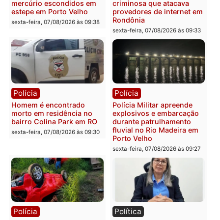
2 MILHÕES – Unnesa
Polícia Federal apreende
apresenta documentos
400 quilos de drogas e
que comprovam
prende motorista em RO
transparência e legalidade
sexta-feira, 07/08/2026 às 09:
na operação alvo da PF
sexta-feira, 07/08/2026 às 12:24
Polícia
Polícia
Casal é preso pela PRF
Polícia Civil deflagra
com mais de 72 quilos de
operação contra facção
mercúrio escondidos em
criminosa que atacava
estepe em Porto Velho
provedores de internet 
Rondônia
sexta-feira, 07/08/2026 às 09:38
sexta-feira, 07/08/2026 às 09:3