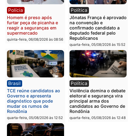
tórax durante briga com
facção criminosa são
vizinho no bairro Ulysses
presos por receptação e
Guimarães
adulteração de veículos
em Porto Velho
quinta-feira, 06/08/2026 às 09:24
quinta-feira, 06/08/2026 às 09:
Polícia
Polícia
Homem é preso com
Polícia Civil prende dois
drogas durante ação da
homens por tortura,
PM no Castanheira
tráfico e posse de arma 
Itapuã
quinta-feira, 06/08/2026 às 09:02
quinta-feira, 06/08/2026 às 08: