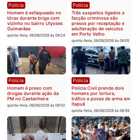
Pimenta Bueno
quinta-feira, 06/08/2026 às 18:
Polícia
Polícia
Policiais militares
Jovem é encontrado mor
recuperam moto furtada e
na Rua dos Cravos e cas
prendem trio na zona
é investigado pela políci
Leste
em RO
quinta-feira, 06/08/2026 às 09:28
quinta-feira, 06/08/2026 às 09:
Polícia
Polícia
Homem é esfaqueado no
Três suspeitos ligados a