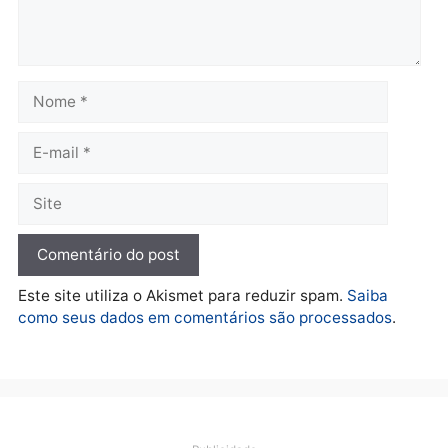
Polícia
O dinheiro do crime: PF
apreende R$ 2 milhões em
Porto Velho e expõe
esquema milionário de
lavagem
quarta-feira, 05/08/2026 às 12:46
Deixe um comentário
Comentário