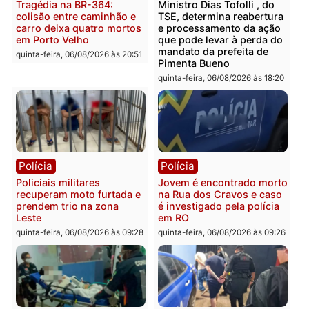
Polícia
Polícia
Homem é encontrado
Polícia Militar apreende
morto em residência no
explosivos e embarcaçã
bairro Colina Park em RO
durante patrulhamento
fluvial no Rio Madeira e
sexta-feira, 07/08/2026 às 09:30
Porto Velho
sexta-feira, 07/08/2026 às 09:2
Polícia
Política
Tragédia na BR-364:
Ministro Dias Tofolli , do
colisão entre caminhão e
TSE, determina reabertu
carro deixa quatro mortos
e processamento da açã
em Porto Velho
que pode levar à perda d
mandato da prefeita de
quinta-feira, 06/08/2026 às 20:51