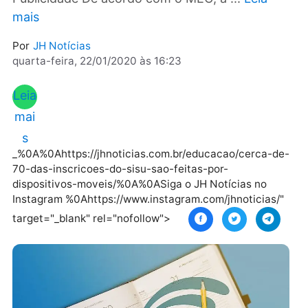
sinalizar o interesse em até dois cursos.
Publicidade De acordo com o MEC, a ...
Leia
mais
Por
JH Notícias
quarta-feira, 22/01/2020 às 16:23
Leia
mai
s
_%0A%0Ahttps://jhnoticias.com.br/educacao/cerca-
70-das-inscricoes-do-sisu-sao-feitas-por-
dispositivos-moveis/%0A%0ASiga o JH Notícias no
Instagram %0Ahttps://www.instagram.com/jhnoticias
target="_blank" rel="nofollow">