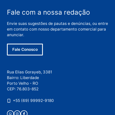
Nome
E-
mail
Site
Este site utiliza o Akismet para reduzir spam.
Saiba
como seus dados em comentários são processados
.
Publicidade