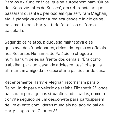
felicidade dela. O erro que eles cometeram foi pensa
que ela queria ser feliz”, disse um ex-funcionário,
segundo trecho do livro. “Ela queria ser rejeitada
porque estava obcecada com essa narrativa desde 
primeiro dia.”
Para os ex-funcionários, que se autodenominam “Cl
dos Sobreviventes de Sussex”, em referência ao que
passaram durante o período em que serviram Megha
ela já planejava deixar a realeza desde o início de se
casamento com Harry e teria feito isso de forma
calculada.
Segundo os relatos, a duquesa maltratava e se
queixava dos funcionários, deixando registros oficiai
nos Recursos Humanos do Palácio, e chegou a
humilhar um deles na frente dos demais. “Era como
trabalhar para um casal de adolescentes”, chegou a