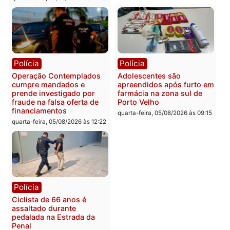
Polícia
Com apenas 28% do
efetivo, Polícia Civil de
Rondônia tem maior défic
Política
do país, aponta estudo
Justiça Eleitoral manda
quarta-feira, 05/08/2026 às 12:
retirar propaganda de
Fúria após convenção
quarta-feira, 05/08/2026 às 12:30
Rondônia
Médicos são investigado
por suspeita de receber
salário sem cumprir car
Política
horária em RO
Convenções chegam ao
quarta-feira, 05/08/2026 às 12:
fim e eleições de 2026
entram na reta decisiva em
Rondônia
quarta-feira, 05/08/2026 às 12:26