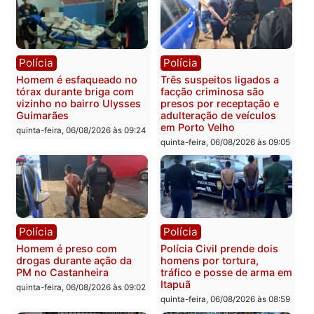
Polícia
Polícia
Policiais militares
Jovem é encontrado mor
recuperam moto furtada e
na Rua dos Cravos e cas
prendem trio na zona
é investigado pela políci
Leste
em RO
quinta-feira, 06/08/2026 às 09:28
quinta-feira, 06/08/2026 às 09:
Polícia
Polícia
Homem é esfaqueado no
Três suspeitos ligados a
tórax durante briga com
facção criminosa são
vizinho no bairro Ulysses
presos por receptação e
Guimarães
adulteração de veículos