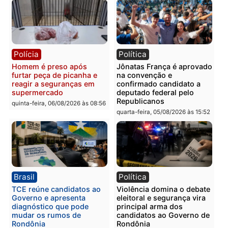
em Porto Velho
quinta-feira, 06/08/2026 às 09:24
quinta-feira, 06/08/2026 às 09:
Polícia
Polícia
Homem é preso com
Polícia Civil prende dois
drogas durante ação da
homens por tortura,
PM no Castanheira
tráfico e posse de arma 
Itapuã
quinta-feira, 06/08/2026 às 09:02
quinta-feira, 06/08/2026 às 08:
Polícia
Política
Homem é preso após
Jônatas França é aprova