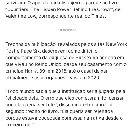
Sociopata narcisista. Esse é o nome que funcionário
da Família Real britânica deram à duquesa Meghan
Markle, 41, por seu comportamento na época em que
serviram. O apelido nada lisonjeiro aparece no livro
“Courtiers: The Hidden Power Behind the Crown”, de
Valentine Low, correspondente real do Times.
Publicidade
Trechos da publicação, revelados pelos sites New Yo
Post e Page Six, descrevem como difícil o
comportamento da duquesa de Sussex no período e
que viveu no Reino Unido, desde seu casamento com
príncipe Harry, 39, em 2018, até o casal deixar
oficialmente as obrigações reais, em 2020.
“Todo mundo sabia que a instituição seria julgada pe