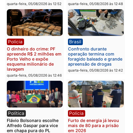
furtar peça de picanha e
na convenção e
reagir a seguranças em
confirmado candidato a
supermercado
deputado federal pelo
Republicanos
quinta-feira, 06/08/2026 às 08:56
quarta-feira, 05/08/2026 às 15:
Brasil
Política
TCE reúne candidatos ao
Violência domina o deba
Governo e apresenta
eleitoral e segurança vir
diagnóstico que pode
principal arma dos
mudar os rumos de
candidatos ao Governo 
Rondônia
Rondônia
quarta-feira, 05/08/2026 às 12:52
quarta-feira, 05/08/2026 às 12: