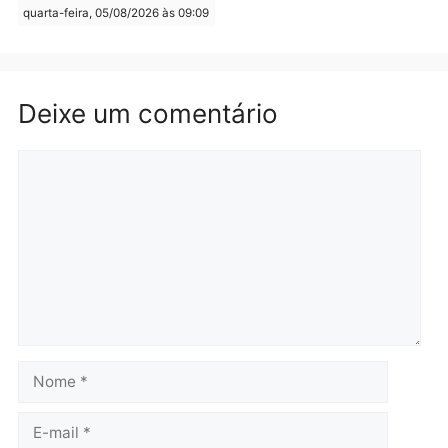
Polícia
Polícia
Operação Contemplados
Adolescentes são
cumpre mandados e
apreendidos após furto 
prende investigado por
farmácia na zona sul de
fraude na falsa oferta de
Porto Velho
financiamentos
quarta-feira, 05/08/2026 às 09:
quarta-feira, 05/08/2026 às 12:22
Polícia
Ciclista de 66 anos é