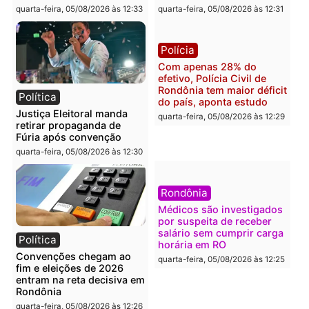
Polícia
Brasil
O dinheiro do crime: PF
Confronto durante
apreende R$ 2 milhões em
operação termina com
Porto Velho e expõe
foragido baleado e gran
esquema milionário de
apreensão de drogas
lavagem
quarta-feira, 05/08/2026 às 12:
quarta-feira, 05/08/2026 às 12:46
Política
Polícia
Flávio Bolsonaro escolhe
Furto de energia já levou
Alfredo Gaspar para vice
mais de 80 para a prisão
em chapa pura do PL
em 2026
quarta-feira, 05/08/2026 às 12:33
quarta-feira, 05/08/2026 às 12: