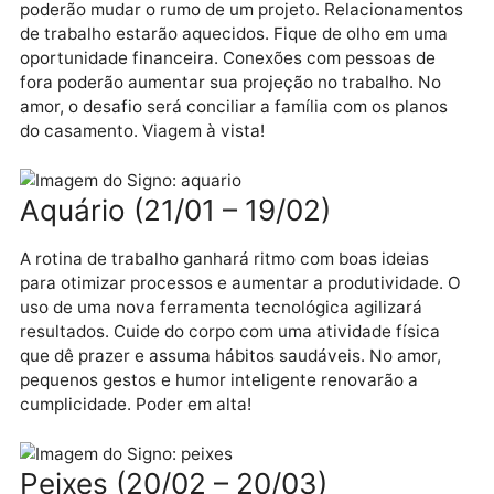
Sagitário (22/11 – 21/12)
Uma renegociação bem-sucedida, investimento com
retorno acima do esperado ou acerto de uma heranç
encerrará um capítulo da sua história com desfecho
positivo. No amor, novidades e propostas do par
renovarão a confiança no futuro a dois. Finalize um
projeto e aposte em uma nova associação. Sucesso,
projeção e popularidade em alta!
Capricórnio (22/12 – 20/01)
Um sócio, colaborador ou o par apresentará ideias q
poderão mudar o rumo de um projeto. Relacionamen
de trabalho estarão aquecidos. Fique de olho em um
oportunidade financeira. Conexões com pessoas de
fora poderão aumentar sua projeção no trabalho. No