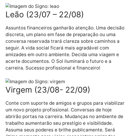
Oportunidades concretas de crescimento profission
e reconhecimento supermerecido marcarão o dia, qu
trará uma entrevista promissora ou uma conversa c
pessoa influente que poderá redefinir rumos na
carreira. Siga a intuição para determinar planos de
longo prazo e os próximos passos. As comunicações
estarão abertas, amplie conexões!
Leão (23/07 – 22/08)
Assuntos financeiros ganharão atenção. Uma decisã
discreta, um plano em fase de preparação ou uma
conversa reservada trará clareza sobre caminhos a
seguir. A vida social ficará mais agradável com
amizades em outro ambiente. Decida uma viagem e
acerte documentos. O Sol iluminará o futuro e a
carreira. Sucesso profissional e financeiro!