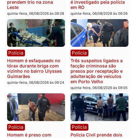
Homem é encontrado
Polícia Militar apreende
morto em residência no
explosivos e embarcaçã
bairro Colina Park em RO
durante patrulhamento
fluvial no Rio Madeira e
sexta-feira, 07/08/2026 às 09:30
Porto Velho
sexta-feira, 07/08/2026 às 09:2
Polícia
Política
Tragédia na BR-364:
Ministro Dias Tofolli , do
colisão entre caminhão e
TSE, determina reabertu
carro deixa quatro mortos
e processamento da açã
em Porto Velho
que pode levar à perda d
mandato da prefeita de
quinta-feira, 06/08/2026 às 20:51
Pimenta Bueno
quinta-feira, 06/08/2026 às 18: