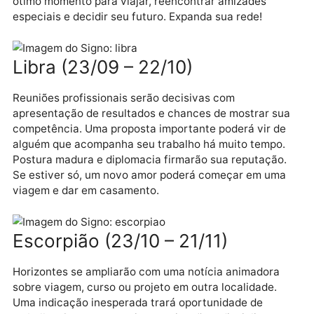
Virgem (23/08- 22/09)
Conte com suporte de amigos e grupos para viabiliza
um novo projeto profissional. Conversas de hoje
abrirão portas na carreira. Mudanças no ambiente d
trabalho aumentarão seu prestígio e visibilidade.
Assuma seus poderes e brilhe publicamente. Será
ótimo momento para viajar, reencontrar amizades
especiais e decidir seu futuro. Expanda sua rede!
Libra (23/09 – 22/10)
Reuniões profissionais serão decisivas com
apresentação de resultados e chances de mostrar s