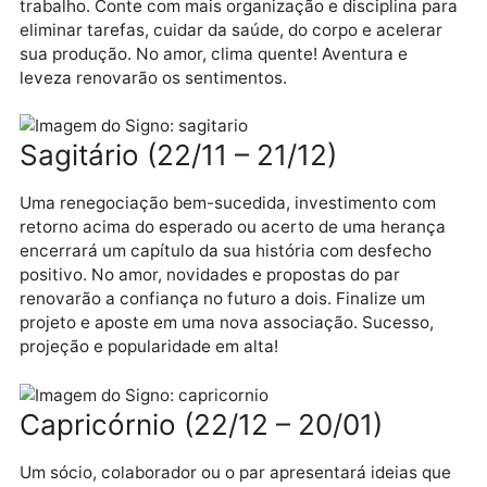
competência. Uma proposta importante poderá vir d
alguém que acompanha seu trabalho há muito tempo
Postura madura e diplomacia firmarão sua reputação
Se estiver só, um novo amor poderá começar em um
viagem e dar em casamento.
Escorpião (23/10 – 21/11)
Horizontes se ampliarão com uma notícia animadora
sobre viagem, curso ou projeto em outra localidade.
Uma indicação inesperada trará oportunidade de
trabalho. Conte com mais organização e disciplina p
eliminar tarefas, cuidar da saúde, do corpo e acelera
sua produção. No amor, clima quente! Aventura e
leveza renovarão os sentimentos.