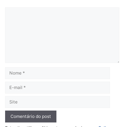
furtar peça de picanha e
na convenção e
reagir a seguranças em
confirmado candidato a
supermercado
deputado federal pelo
Republicanos
quinta-feira, 06/08/2026 às 08:56
quarta-feira, 05/08/2026 às 15:
Brasil
Política
TCE reúne candidatos ao
Violência domina o deba
Governo e apresenta
eleitoral e segurança vir
diagnóstico que pode
principal arma dos
mudar os rumos de
candidatos ao Governo 
Rondônia
Rondônia
quarta-feira, 05/08/2026 às 12:52
quarta-feira, 05/08/2026 às 12: