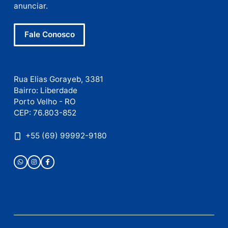
Nome
E-
mail
Site
Este site utiliza o Akismet para reduzir spam.
Saiba
como seus dados em comentários são processados
.