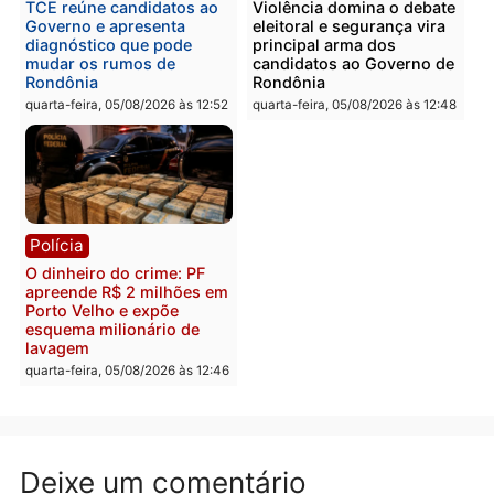
quinta-feira, 06/08/2026 às 09:
Polícia
Polícia
Homem é preso com
Polícia Civil prende dois
drogas durante ação da
homens por tortura,
PM no Castanheira
tráfico e posse de arma 
Itapuã
quinta-feira, 06/08/2026 às 09:02
quinta-feira, 06/08/2026 às 08:
Polícia
Política
Homem é preso após
Jônatas França é aprova