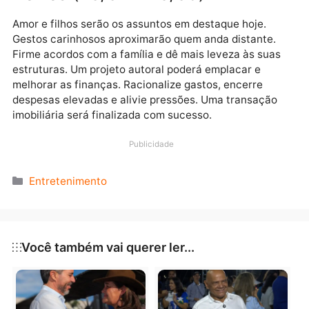
amor, o desafio será conciliar a família com os plano
do casamento. Viagem à vista!
Aquário (21/01 – 19/02)
A rotina de trabalho ganhará ritmo com boas ideias
para otimizar processos e aumentar a produtividade.
uso de uma nova ferramenta tecnológica agilizará
resultados. Cuide do corpo com uma atividade física
que dê prazer e assuma hábitos saudáveis. No amor,
pequenos gestos e humor inteligente renovarão a
cumplicidade. Poder em alta!
Peixes (20/02 – 20/03)
Amor e filhos serão os assuntos em destaque hoje.