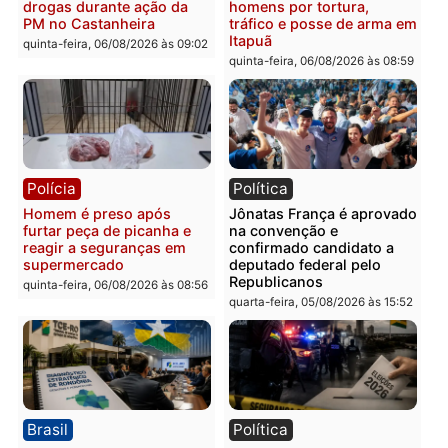
Polícia
Polícia
Policiais militares
Jovem é encontrado mor
recuperam moto furtada e
na Rua dos Cravos e cas
prendem trio na zona
é investigado pela políci
Leste
em RO
quinta-feira, 06/08/2026 às 09:28
quinta-feira, 06/08/2026 às 09:
Polícia
Polícia
Homem é esfaqueado no
Três suspeitos ligados a
tórax durante briga com
facção criminosa são
vizinho no bairro Ulysses
presos por receptação e
Guimarães
adulteração de veículos
em Porto Velho
quinta-feira, 06/08/2026 às 09:24