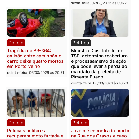
na operação alvo da PF
sexta-feira, 07/08/2026 às 12:24
Polícia
Polícia
Casal é preso pela PRF
Polícia Civil deflagra
com mais de 72 quilos de
operação contra facção
mercúrio escondidos em
criminosa que atacava
estepe em Porto Velho
provedores de internet 
Rondônia
sexta-feira, 07/08/2026 às 09:38
sexta-feira, 07/08/2026 às 09:3
Polícia
Polícia