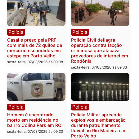
Política
Política
Marcos Rogério apresenta
Eleições 2026: Pastor
Plano de Governo com
Evanildo pode ser o
228 projetos, metas
primeiro pastor de
públicas e
Rondônia na Câmara
acompanhamento de
Federal
resultados
sexta-feira, 07/08/2026 às 18:3
sexta-feira, 07/08/2026 às 18:49
Polícia
Polícia
2 MILHÕES – Unnesa
Polícia Federal apreende
apresenta documentos
400 quilos de drogas e
que comprovam
prende motorista em RO
transparência e legalidade
sexta-feira, 07/08/2026 às 09: