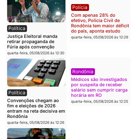
Polícia
Brasil
O dinheiro do crime: PF
Confronto durante
apreende R$ 2 milhões em
operação termina com
Porto Velho e expõe
foragido baleado e gran
esquema milionário de
apreensão de drogas
lavagem
quarta-feira, 05/08/2026 às 12:
quarta-feira, 05/08/2026 às 12:46
Política
Polícia
Flávio Bolsonaro escolhe
Furto de energia já levou
Alfredo Gaspar para vice
mais de 80 para a prisão
em chapa pura do PL
em 2026
quarta-feira, 05/08/2026 às 12:33
quarta-feira, 05/08/2026 às 12:
Polícia