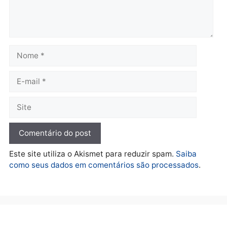
Polícia
Operação Contemplados
cumpre mandados e
prende investigado por
fraude na falsa oferta de
financiamentos
quarta-feira, 05/08/2026 às 12:22
Deixe um comentário
Comentário