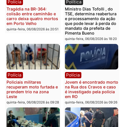
Você também vai querer ler...
Polícia
Política
Tragédia na BR-364:
Ministro Dias Tofolli , do
colisão entre caminhão e
TSE, determina reabertu
carro deixa quatro mortos
e processamento da açã
em Porto Velho
que pode levar à perda d
mandato da prefeita de
quinta-feira, 06/08/2026 às 20:51
Pimenta Bueno
quinta-feira, 06/08/2026 às 18: