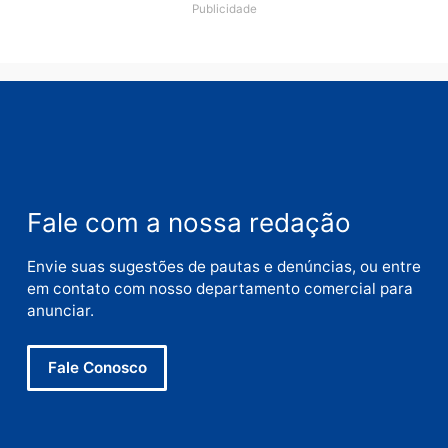
Nome
E-
mail
Site
Este site utiliza o Akismet para reduzir spam.
Saiba
como seus dados em comentários são processados
.