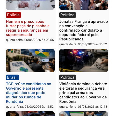
Polícia
Polícia
Homem é preso com
Polícia Civil prende dois
drogas durante ação da
homens por tortura,
PM no Castanheira
tráfico e posse de arma 
Itapuã
quinta-feira, 06/08/2026 às 09:02
quinta-feira, 06/08/2026 às 08:
Polícia
Política
Homem é preso após
Jônatas França é aprova
furtar peça de picanha e
na convenção e
reagir a seguranças em
confirmado candidato a
supermercado
deputado federal pelo