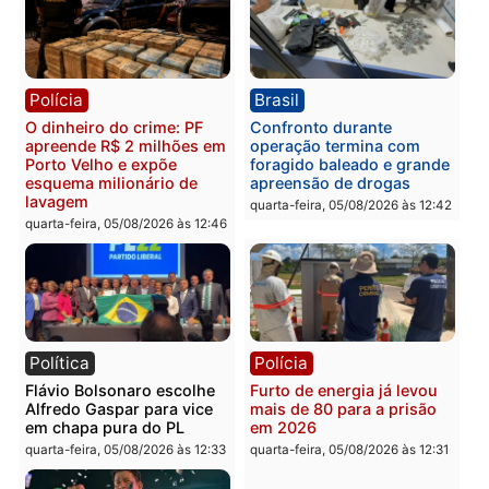
Republicanos
quinta-feira, 06/08/2026 às 08:56
quarta-feira, 05/08/2026 às 15:
Brasil
Política
TCE reúne candidatos ao
Violência domina o deba
Governo e apresenta
eleitoral e segurança vir
diagnóstico que pode
principal arma dos
mudar os rumos de
candidatos ao Governo 
Rondônia
Rondônia
quarta-feira, 05/08/2026 às 12:52
quarta-feira, 05/08/2026 às 12: