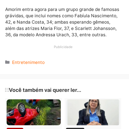
apresentadora das edições posteriores, o que a fez
deixar a carreira como advogada. “Depois do BBB eu
pude explorar mais o meu lado comunicativo. Além d
programa ter aberto essa oportunidade de trabalho
com a Internet, também me mostrou para a Globo”,
disse recentemente ao site F5.
Amorim entra agora para um grupo grande de famos
grávidas, que inclui nomes como Fabíula Nascimento
42, e Nanda Costa, 34; ambas esperando gêmeos,
além das atrizes Maria Flor, 37, e Scarlett Johansson
36, da modelo Andressa Urach, 33, entre outras.
Publicidade
Categorias
Entretenimento