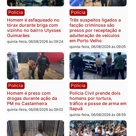
Polícia
Polícia
Policiais militares
Jovem é encontrado mor
recuperam moto furtada e
na Rua dos Cravos e cas
prendem trio na zona
é investigado pela políci
Leste
em RO
quinta-feira, 06/08/2026 às 09:28
quinta-feira, 06/08/2026 às 09:
Polícia
Polícia
Homem é esfaqueado no
Três suspeitos ligados a
tórax durante briga com
facção criminosa são
vizinho no bairro Ulysses
presos por receptação e
Guimarães
adulteração de veículos
em Porto Velho
quinta-feira, 06/08/2026 às 09:24
quinta-feira, 06/08/2026 às 09: