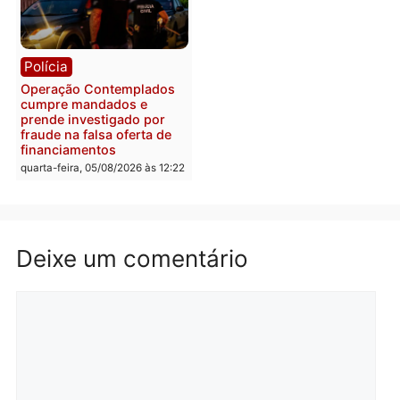
Com apenas 28% do
efetivo, Polícia Civil de
Rondônia tem maior défic
Política
do país, aponta estudo
Justiça Eleitoral manda
quarta-feira, 05/08/2026 às 12:
retirar propaganda de
Fúria após convenção
quarta-feira, 05/08/2026 às 12:30
Rondônia
Médicos são investigado
por suspeita de receber
salário sem cumprir car
Política
horária em RO
Convenções chegam ao
quarta-feira, 05/08/2026 às 12:
fim e eleições de 2026
entram na reta decisiva em
Rondônia
quarta-feira, 05/08/2026 às 12:26