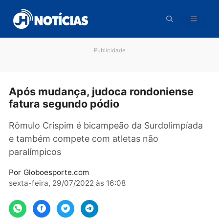
Pular
para
o
conteúdo
Publicidade
Após mudança, judoca rondoniense
fatura segundo pódio
Rômulo Crispim é bicampeão da Surdolimpía
e também compete com atletas não
paralímpicos
Por
Globoesporte.com
sexta-feira, 29/07/2022 às 16:08