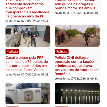
resultados
sexta-feira, 07/08/2026 às 18:3
sexta-feira, 07/08/2026 às 18:49
Polícia
Polícia
2 MILHÕES – Unnesa
Polícia Federal apreende
apresenta documentos
400 quilos de drogas e
que comprovam
prende motorista em RO
transparência e legalidade
sexta-feira, 07/08/2026 às 09:
na operação alvo da PF
sexta-feira, 07/08/2026 às 12:24
Polícia
Polícia