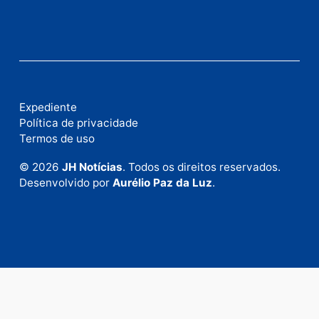
Fale com a nossa redação
Envie suas sugestões de pautas e denúncias, ou en
em contato com nosso departamento comercial pa
anunciar.
Fale Conosco
Rua Elias Gorayeb, 3381
Bairro: Liberdade
Porto Velho - RO