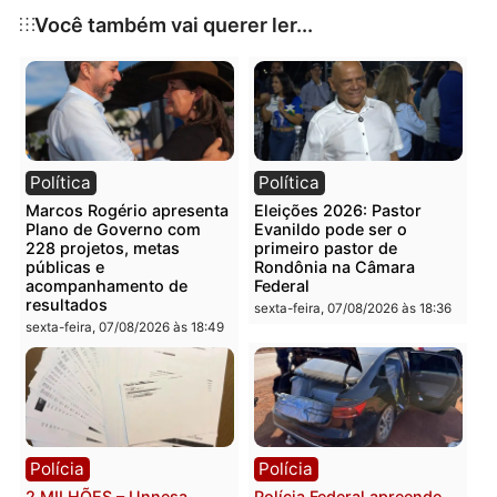
Publicidade
Categorias
Esporte
Você também vai querer ler...
Política
Política
Marcos Rogério apresenta
Eleições 2026: Pastor
Plano de Governo com
Evanildo pode ser o
228 projetos, metas
primeiro pastor de
públicas e
Rondônia na Câmara
acompanhamento de
Federal