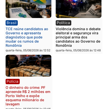
Homem é preso com
Polícia Civil prende dois
drogas durante ação da
homens por tortura,
PM no Castanheira
tráfico e posse de arma 
Itapuã
quinta-feira, 06/08/2026 às 09:02
quinta-feira, 06/08/2026 às 08:
Polícia
Política
Homem é preso após
Jônatas França é aprova
furtar peça de picanha e
na convenção e
reagir a seguranças em
confirmado candidato a
supermercado
deputado federal pelo
Republicanos
quinta-feira, 06/08/2026 às 08:56
quarta-feira, 05/08/2026 às 15: