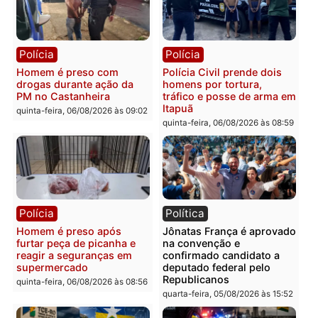
Leste
em RO
quinta-feira, 06/08/2026 às 09:28
quinta-feira, 06/08/2026 às 09:
Polícia
Polícia
Homem é esfaqueado no
Três suspeitos ligados a
tórax durante briga com
facção criminosa são
vizinho no bairro Ulysses
presos por receptação e
Guimarães
adulteração de veículos
em Porto Velho
quinta-feira, 06/08/2026 às 09:24
quinta-feira, 06/08/2026 às 09:
Polícia
Polícia