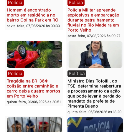
Casal é preso pela PRF
Polícia Civil deflagra
com mais de 72 quilos de
operação contra facção
mercúrio escondidos em
criminosa que atacava
estepe em Porto Velho
provedores de internet 
Rondônia
sexta-feira, 07/08/2026 às 09:38
sexta-feira, 07/08/2026 às 09:3
Polícia
Polícia
Homem é encontrado
Polícia Militar apreende
morto em residência no
explosivos e embarcaçã
bairro Colina Park em RO
durante patrulhamento
fluvial no Rio Madeira e
sexta-feira, 07/08/2026 às 09:30
Porto Velho
sexta-feira, 07/08/2026 às 09:2