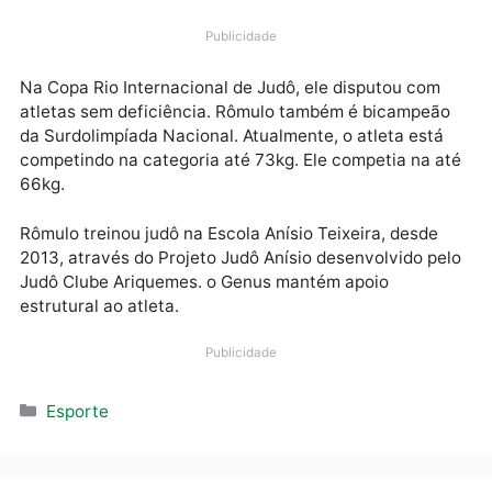
no Rio de Janeiro. Nesta semana, o atleta rondonien
chegou ao terceiro lugar na Copa Rio, realizada pela
federação carioca da modalidade. Além desse título,
ele ficou com o bronze também no Mundial de Surdo
Publicidade
Na Copa Rio Internacional de Judô, ele disputou com
atletas sem deficiência. Rômulo também é bicampeã
da Surdolimpíada Nacional. Atualmente, o atleta est
competindo na categoria até 73kg. Ele competia na 
66kg.
Rômulo treinou judô na Escola Anísio Teixeira, desde
2013, através do Projeto Judô Anísio desenvolvido p
Judô Clube Ariquemes. o Genus mantém apoio
estrutural ao atleta.