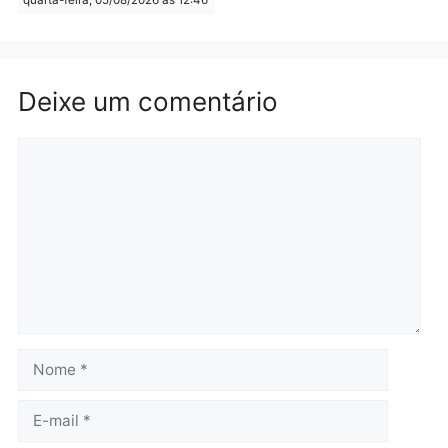
Brasil
Política
TCE reúne candidatos ao
Violência domina o deba
Governo e apresenta
eleitoral e segurança vir
diagnóstico que pode
principal arma dos
mudar os rumos de
candidatos ao Governo 
Rondônia
Rondônia
quarta-feira, 05/08/2026 às 12:52
quarta-feira, 05/08/2026 às 12:
Polícia
O dinheiro do crime: PF
apreende R$ 2 milhões em
Porto Velho e expõe
esquema milionário de
lavagem