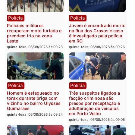
Polícia
Política
Tragédia na BR-364:
Ministro Dias Tofolli , do
colisão entre caminhão e
TSE, determina reabertu
carro deixa quatro mortos
e processamento da açã
em Porto Velho
que pode levar à perda d
mandato da prefeita de
quinta-feira, 06/08/2026 às 20:51
Pimenta Bueno
quinta-feira, 06/08/2026 às 18:
Polícia
Polícia
Policiais militares
Jovem é encontrado mor
recuperam moto furtada e
na Rua dos Cravos e cas
prendem trio na zona
é investigado pela políci