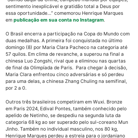
quartas de final, por 2 combates a 0. Na sequência
venceu de virada a Coreia do Sul por 2 a 1. Na disput
final, os brasileiros bateram os anfitriões chineses p
2 a 1.
“Saindo daqui da China, campeão mundial por equipe
sentimento inexplicável e gratidão total a Deus por
essa oportunidade…” comemorou Henrique Marques
em
publicação em sua conta no Instagram
.
O Brasil encerra a participação na Copa do Mundo 
duas medalhas. A primeira foi conquistada no último
domingo (8) por Maria Clara Pacheco na categoria a
57 quilos. Em clima de revanche, a superou na final a
chinesa Luo Zongshi, rival que a eliminou nas quarta
de final da Olimpíada de Paris. Para chegar à decisã
Maria Clara enfrentou cinco adversárias e só perdeu
para uma delas, a chinesa Zhang Chuling na semifina