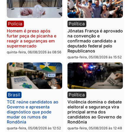
Polícia
Polícia
Homem é esfaqueado no
Três suspeitos ligados a
tórax durante briga com
facção criminosa são
vizinho no bairro Ulysses
presos por receptação e
Guimarães
adulteração de veículos
em Porto Velho
quinta-feira, 06/08/2026 às 09:24
quinta-feira, 06/08/2026 às 09:
Polícia
Polícia
Homem é preso com
Polícia Civil prende dois
drogas durante ação da
homens por tortura,
PM no Castanheira
tráfico e posse de arma 
Itapuã
quinta-feira, 06/08/2026 às 09:02
quinta-feira, 06/08/2026 às 08: