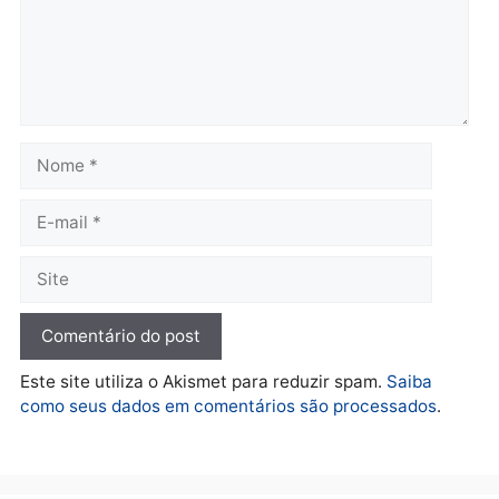
Rondônia
Rondônia
quarta-feira, 05/08/2026 às 12:52
quarta-feira, 05/08/2026 às 12:
Polícia
O dinheiro do crime: PF
apreende R$ 2 milhões em
Porto Velho e expõe
esquema milionário de
lavagem
quarta-feira, 05/08/2026 às 12:46
Deixe um comentário