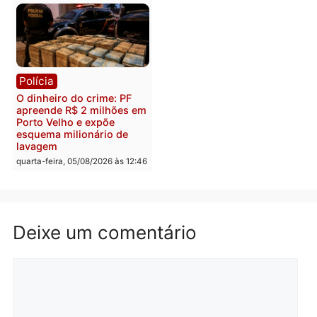
Polícia
Política
Homem é preso após
Jônatas França é aprova
furtar peça de picanha e
na convenção e
reagir a seguranças em
confirmado candidato a
supermercado
deputado federal pelo
Republicanos
quinta-feira, 06/08/2026 às 08:56
quarta-feira, 05/08/2026 às 15:
Brasil
Política
TCE reúne candidatos ao
Violência domina o deba
Governo e apresenta
eleitoral e segurança vir
diagnóstico que pode
principal arma dos
mudar os rumos de
candidatos ao Governo 