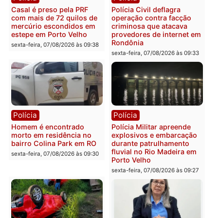
Polícia
Polícia
2 MILHÕES – Unnesa
Polícia Federal apreende
apresenta documentos
400 quilos de drogas e
que comprovam
prende motorista em RO
transparência e legalidade
sexta-feira, 07/08/2026 às 09:
na operação alvo da PF
sexta-feira, 07/08/2026 às 12:24
Polícia
Polícia
Casal é preso pela PRF
Polícia Civil deflagra
com mais de 72 quilos de
operação contra facção
mercúrio escondidos em
criminosa que atacava
estepe em Porto Velho
provedores de internet 
Rondônia
sexta-feira, 07/08/2026 às 09:38
sexta-feira, 07/08/2026 às 09:3