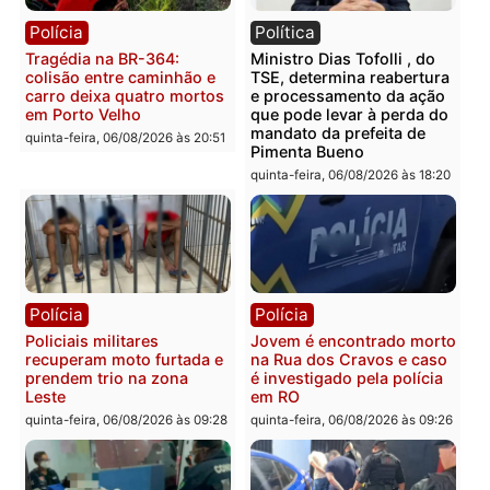
Polícia
Polícia
Homem é encontrado
Polícia Militar apreende
morto em residência no
explosivos e embarcaçã
bairro Colina Park em RO
durante patrulhamento
fluvial no Rio Madeira e
sexta-feira, 07/08/2026 às 09:30
Porto Velho
sexta-feira, 07/08/2026 às 09:2
Polícia
Política
Tragédia na BR-364:
Ministro Dias Tofolli , do
colisão entre caminhão e
TSE, determina reabertu
carro deixa quatro mortos
e processamento da açã