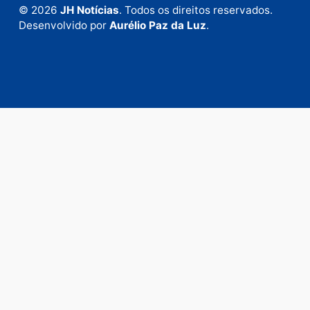
Envie suas sugestões de pautas e denúncias, ou en
em contato com nosso departamento comercial pa
anunciar.
Fale Conosco
Rua Elias Gorayeb, 3381
Bairro: Liberdade
Porto Velho - RO
CEP: 76.803-852
+55 (69) 99992-9180