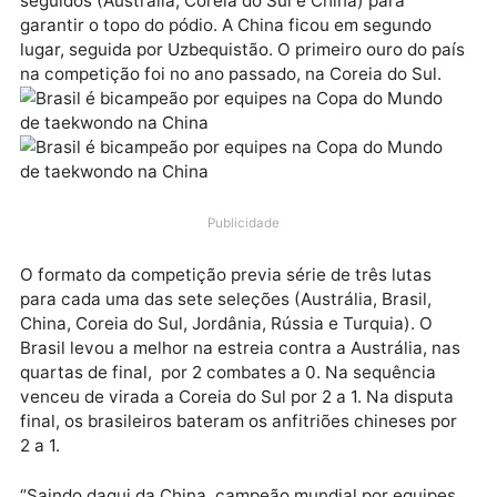
(China), que reuniu sete países. O time nacional
formado por Maria Clara Pacheco – que já levara
bronze no individual – , Milena Titoneli, Edival Pontes
Henrique Marques e Luiz Aquino venceu três jogos
seguidos (Austrália, Coreia do Sul e China) para
garantir o topo do pódio. A China ficou em segundo
lugar, seguida por Uzbequistão. O primeiro ouro do p
na competição foi no ano passado, na Coreia do Sul.
Publicidade
O formato da competição previa série de três lutas
para cada uma das sete seleções (Austrália, Brasil,
China, Coreia do Sul, Jordânia, Rússia e Turquia). O
Brasil levou a melhor na estreia contra a Austrália, n