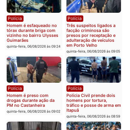
em Porto Velho
que pode levar à perda d
mandato da prefeita de
quinta-feira, 06/08/2026 às 20:51
Pimenta Bueno
quinta-feira, 06/08/2026 às 18:
Polícia
Polícia
Policiais militares
Jovem é encontrado mor
recuperam moto furtada e
na Rua dos Cravos e cas
prendem trio na zona
é investigado pela políci
Leste
em RO
quinta-feira, 06/08/2026 às 09:28
quinta-feira, 06/08/2026 às 09: