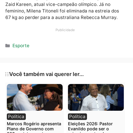
por 2 a 0.
Outros três brasileiros competiram em Wuxi. Bronze
em Paris 2024, Edival Pontes, também conhecido pe
apelido de Netinho, se despediu na segunda luta da
categoria 68 kg ao ser superado pelo sul-coreano M
Jinho. Também no individual masculino, nos 80 kg,
Henrique Marques perdeu a estreia para o jordanian
Zaid Kareen, atual vice-campeão olímpico. Já no
feminino, Milena Titoneli foi eliminada na estreia dos
67 kg ao perder para a australiana Rebecca Murray.
Publicidade
Categorias
Esporte