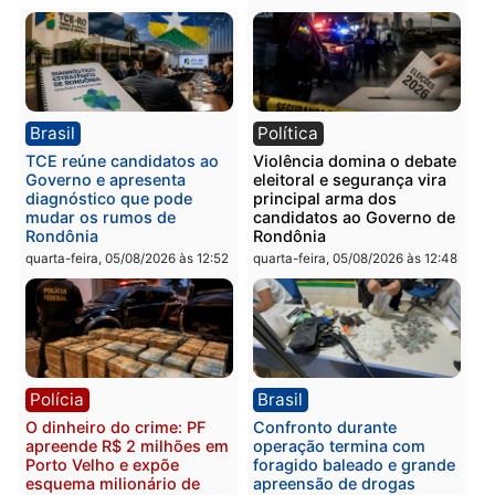
quinta-feira, 06/08/2026 às 09:02
quinta-feira, 06/08/2026 às 08:
Polícia
Política
Homem é preso após
Jônatas França é aprova
furtar peça de picanha e
na convenção e
reagir a seguranças em
confirmado candidato a
supermercado
deputado federal pelo
Republicanos
quinta-feira, 06/08/2026 às 08:56
quarta-feira, 05/08/2026 às 15:
Brasil
Política