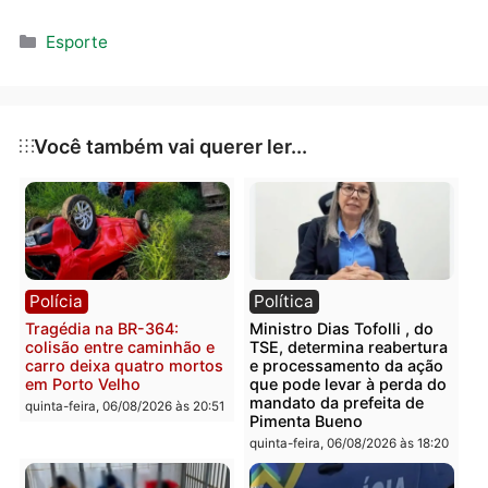
Data: quarta-feira (13/10)
Horário: 19h
Local: Maracanã, no Rio de Janeiro (RJ)
Transmissão: Premiere
Publicidade
Categorias
Esporte
Você também vai querer ler...