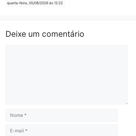
Rondônia
Médicos são investigado
por suspeita de receber
salário sem cumprir car
Política
horária em RO
Convenções chegam ao
quarta-feira, 05/08/2026 às 12:
fim e eleições de 2026
entram na reta decisiva em
Rondônia
quarta-feira, 05/08/2026 às 12:26
Polícia
Operação Contemplados
cumpre mandados e
prende investigado por
fraude na falsa oferta de
financiamentos