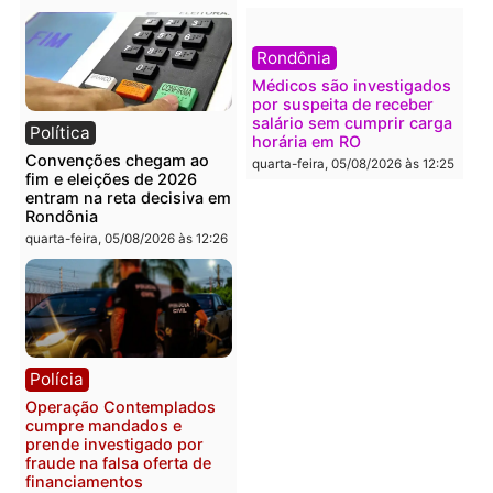
Política
Polícia
Flávio Bolsonaro escolhe
Furto de energia já levou
Alfredo Gaspar para vice
mais de 80 para a prisão
em chapa pura do PL
em 2026
quarta-feira, 05/08/2026 às 12:33
quarta-feira, 05/08/2026 às 12:
Polícia
Com apenas 28% do
efetivo, Polícia Civil de
Rondônia tem maior défic
Política
do país, aponta estudo
Justiça Eleitoral manda
quarta-feira, 05/08/2026 às 12:
retirar propaganda de
Fúria após convenção
quarta-feira, 05/08/2026 às 12:30