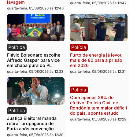
TCE reúne candidatos ao
Violência domina o deba
Governo e apresenta
eleitoral e segurança vir
diagnóstico que pode
principal arma dos
mudar os rumos de
candidatos ao Governo 
Rondônia
Rondônia
quarta-feira, 05/08/2026 às 12:52
quarta-feira, 05/08/2026 às 12:
Polícia
Brasil
O dinheiro do crime: PF
Confronto durante
apreende R$ 2 milhões em
operação termina com
Porto Velho e expõe
foragido baleado e gran
esquema milionário de
apreensão de drogas
lavagem
quarta-feira, 05/08/2026 às 12:
quarta-feira, 05/08/2026 às 12:46