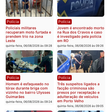
Polícia
Política
Tragédia na BR-364:
Ministro Dias Tofolli , do
colisão entre caminhão e
TSE, determina reabertu
carro deixa quatro mortos
e processamento da açã
em Porto Velho
que pode levar à perda d
mandato da prefeita de
quinta-feira, 06/08/2026 às 20:51
Pimenta Bueno
quinta-feira, 06/08/2026 às 18:
Polícia
Polícia
Policiais militares
Jovem é encontrado mor
recuperam moto furtada e
na Rua dos Cravos e cas
prendem trio na zona
é investigado pela políci
Leste
em RO
quinta-feira, 06/08/2026 às 09:28
quinta-feira, 06/08/2026 às 09: