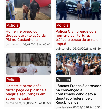
Polícia
Polícia
Homem é esfaqueado no
Três suspeitos ligados a
tórax durante briga com
facção criminosa são
vizinho no bairro Ulysses
presos por receptação e
Guimarães
adulteração de veículos
em Porto Velho
quinta-feira, 06/08/2026 às 09:24
quinta-feira, 06/08/2026 às 09:
Polícia
Polícia
Homem é preso com
Polícia Civil prende dois
drogas durante ação da
homens por tortura,
PM no Castanheira
tráfico e posse de arma 
Itapuã