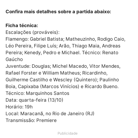
está 11 pontos à frente dos cariocas que, no entanto,
tem dois jogos a menos.
Publicidade
Confira mais detalhes sobre a partida abaixo:
Ficha técnica:
Escalações (prováveis):
Flamengo: Gabriel Batista; Matheuzinho, Rodigo Caio
Léo Pereira, Filipe Luís; Arão, Thiago Maia, Andreas
Pereira; Kenedy, Pedro e Michael. Técnico: Renato
Gaúcho
Juventude: Douglas; Michel Macedo, Vitor Mendes,
Rafael Forster e William Matheus; Ricardinho,
Guilherme Castilho e Wescley (Quintero); Paulinho
Boia, Capixaba (Marcos Vinícios) e Ricardo Bueno.
Técnico: Marquinhos Santos