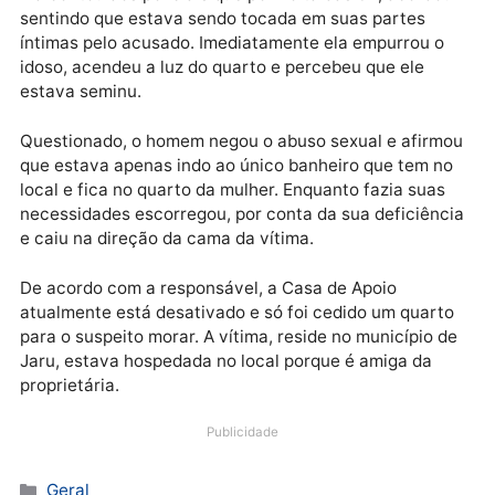
noite do último sábado (14), o crime aconteceu
enquanto ela dormia, depois de ter ingerido bebida
alcoólica com algumas pessoas da Casa de Apoio,
incluindo o suspeito.
Ela contou aos policiais que por volta das 3h, acordo
sentindo que estava sendo tocada em suas partes
íntimas pelo acusado. Imediatamente ela empurrou o
idoso, acendeu a luz do quarto e percebeu que ele
estava seminu.
Questionado, o homem negou o abuso sexual e afir
que estava apenas indo ao único banheiro que tem n
local e fica no quarto da mulher. Enquanto fazia suas
necessidades escorregou, por conta da sua deficiên
e caiu na direção da cama da vítima.
De acordo com a responsável, a Casa de Apoio