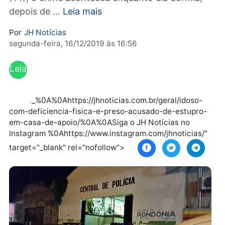
Polícia Militar (PM), na noite do último sábad
(14), o crime aconteceu enquanto ela dormia,
depois de ...
Leia mais
Por
JH Notícias
segunda-feira, 16/12/2019 às 16:56
Leia
mai
s
_%0A%0Ahttps://jhnoticias.com.br/geral/idoso-
com-deficiencia-fisica-e-preso-acusado-de-estupr
em-casa-de-apoio/%0A%0ASiga o JH Notícias no
Instagram %0Ahttps://www.instagram.com/jhnoticias
target="_blank" rel="nofollow">