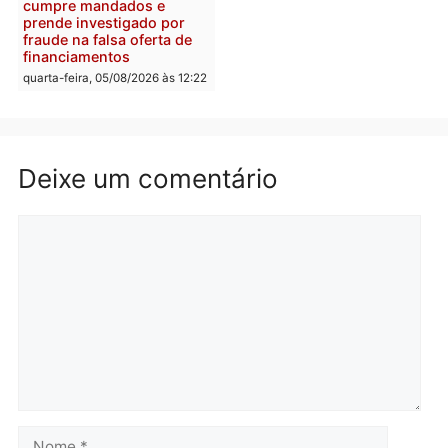
Justiça Eleitoral manda
quarta-feira, 05/08/2026 às 12:
retirar propaganda de
Fúria após convenção
quarta-feira, 05/08/2026 às 12:30
Rondônia
Médicos são investigado
por suspeita de receber
salário sem cumprir car
Política
horária em RO
Convenções chegam ao
quarta-feira, 05/08/2026 às 12:
fim e eleições de 2026
entram na reta decisiva em
Rondônia
quarta-feira, 05/08/2026 às 12:26