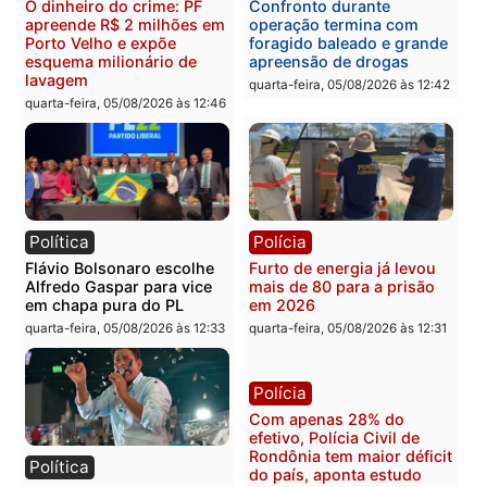
Brasil
Política
TCE reúne candidatos ao
Violência domina o deba
Governo e apresenta
eleitoral e segurança vir
diagnóstico que pode
principal arma dos
mudar os rumos de
candidatos ao Governo 
Rondônia
Rondônia
quarta-feira, 05/08/2026 às 12:52
quarta-feira, 05/08/2026 às 12:
Polícia
Brasil
O dinheiro do crime: PF
Confronto durante
apreende R$ 2 milhões em
operação termina com
Porto Velho e expõe
foragido baleado e gran