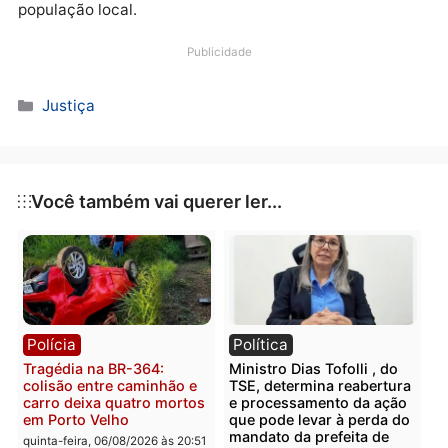
interesse público na gestão do orçamento destinado
essa finalidade.
A recomendação do Ministério Público busca promo
uma administração mais responsável e ética dos
recursos públicos na Câmara Municipal de Pimenta
Bueno, garantindo que as diárias sejam utilizadas de
forma justificada e transparente, em benefício da
população local.
Publicidade
Categorias
Justiça
Você também vai querer ler...