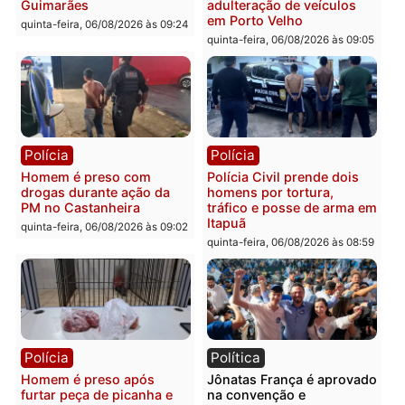
recuperam moto furtada e
na Rua dos Cravos e cas
prendem trio na zona
é investigado pela políci
Leste
em RO
quinta-feira, 06/08/2026 às 09:28
quinta-feira, 06/08/2026 às 09:
Polícia
Polícia
Homem é esfaqueado no
Três suspeitos ligados a
tórax durante briga com
facção criminosa são
vizinho no bairro Ulysses
presos por receptação e
Guimarães
adulteração de veículos
em Porto Velho
quinta-feira, 06/08/2026 às 09:24
quinta-feira, 06/08/2026 às 09: