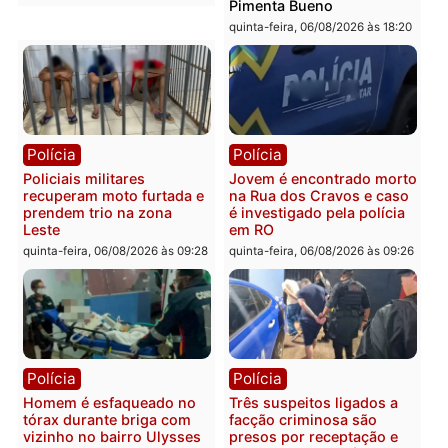
Polícia
Política
Tragédia na BR-364:
Ministro Dias Tofolli , do
colisão entre caminhão e
TSE, determina reabertu
carro deixa quatro mortos
e processamento da açã
em Porto Velho
que pode levar à perda d
mandato da prefeita de
quinta-feira, 06/08/2026 às 20:51
Pimenta Bueno
quinta-feira, 06/08/2026 às 18:
Polícia
Polícia
Policiais militares
Jovem é encontrado mor