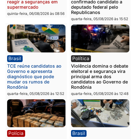
Polícia
Polícia
Homem é preso com
Polícia Civil prende dois
drogas durante ação da
homens por tortura,
PM no Castanheira
tráfico e posse de arma 
Itapuã
quinta-feira, 06/08/2026 às 09:02
quinta-feira, 06/08/2026 às 08:
Polícia
Política
Homem é preso após
Jônatas França é aprova
furtar peça de picanha e
na convenção e
reagir a seguranças em
confirmado candidato a
supermercado
deputado federal pelo
Republicanos
quinta-feira, 06/08/2026 às 08:56
quarta-feira, 05/08/2026 às 15: