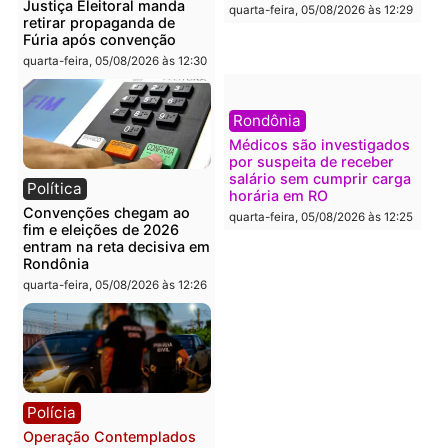
esquema milionário de
apreensão de drogas
lavagem
quarta-feira, 05/08/2026 às 12:
quarta-feira, 05/08/2026 às 12:46
Política
Polícia
Flávio Bolsonaro escolhe
Furto de energia já levou
Alfredo Gaspar para vice
mais de 80 para a prisão
em chapa pura do PL
em 2026
quarta-feira, 05/08/2026 às 12:33
quarta-feira, 05/08/2026 às 12:
Polícia
Com apenas 28% do
efetivo, Polícia Civil de
Rondônia tem maior défic
Política
do país, aponta estudo