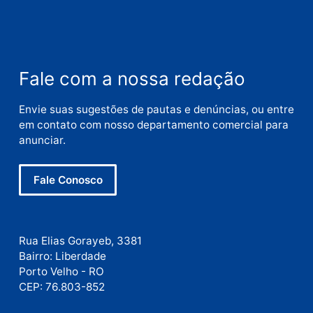
Nome
E-
mail
Site
Este site utiliza o Akismet para reduzir spam.
Saiba
como seus dados em comentários são processados
.