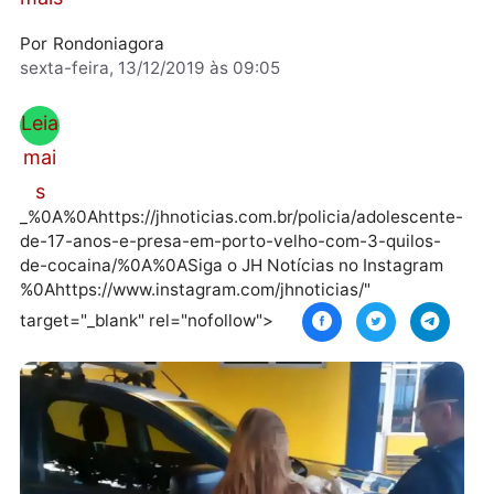
Segundo a PRF, o táxi saiu da cidade de ...
Le
mais
Por
Rondoniagora
sexta-feira, 13/12/2019 às 09:05
Leia
mai
s
_%0A%0Ahttps://jhnoticias.com.br/policia/adolescen
de-17-anos-e-presa-em-porto-velho-com-3-quilos-
de-cocaina/%0A%0ASiga o JH Notícias no Instagram
%0Ahttps://www.instagram.com/jhnoticias/"
target="_blank" rel="nofollow">