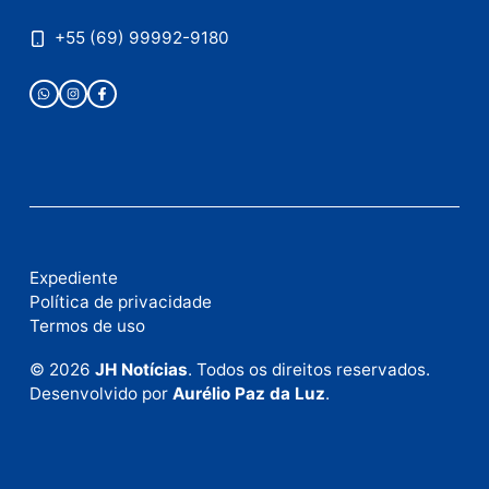
anunciar.
Fale Conosco
Rua Elias Gorayeb, 3381
Bairro: Liberdade
Porto Velho - RO
CEP: 76.803-852
+55 (69) 99992-9180