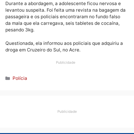
Publicidade
Segundo a PRF, o táxi saiu da cidade de Rio Branco
(AC), com destino à capital rondoniense. Os agentes
deram ordem de parada para o motorista no Km 759.
Durante a abordagem, a adolescente ficou nervosa 
levantou suspeita. Foi feita uma revista na bagagem
passageira e os policiais encontraram no fundo falso
da mala que ela carregava, seis tabletes de cocaína,
pesando 3kg.
Questionada, ela informou aos policiais que adquiriu
droga em Cruzeiro do Sul, no Acre.
Publicidade
Categorias
Polícia