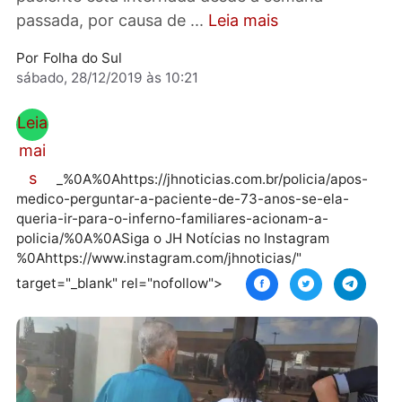
Publicidade De acordo com os denunciantes,
paciente está internada desde a semana
passada, por causa de ...
Leia mais
Por
Folha do Sul
sábado, 28/12/2019 às 10:21
Leia
mai
s
_%0A%0Ahttps://jhnoticias.com.br/policia/apos
medico-perguntar-a-paciente-de-73-anos-se-ela-
queria-ir-para-o-inferno-familiares-acionam-a-
policia/%0A%0ASiga o JH Notícias no Instagram
%0Ahttps://www.instagram.com/jhnoticias/"
target="_blank" rel="nofollow">