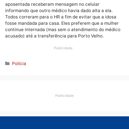
Hoje, ao registrar a queixa contra o médico, a familia
da paciente disse que ela não quer mais ser atendid
pelo profissional de saúde, tanto pela falta de
educação e humanidade, quanto pelo temor de que e
lhe prescreva “um remédio errado”.
Na Unisp, onde a queixa era lavrada, os familiares da
aposentada receberam mensagem no celular
informando que outro médico havia dado alta a ela.
Todos correram para o HR a fim de evitar que a idos
fosse mandada para casa. Eles preferem que a mulh
continue internada (mas sem o atendimento do médi
acusado) até a transferência para Porto Velho.
Publicidade
Categorias
Polícia