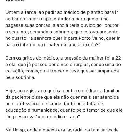
internada desde a semana passada, por causa de
problemas na vesícula. Ela chegou a pagar R$ 1.200
por exames numa clínica particular, e a expectativa 
que fosse transferida, depois do dia 1º de janeiro, pa
um hospital público de Porto Velho, onde seria
operada.
Ontem à tarde, ao pedir ao médico de plantão para ir
ao banco sacar a aposentadoria para que o filho
pagasse suas contas, a anciã teria ouvido do “doutor
o seguinte, segundo a sobrinha, que estava presente
no quarto: “a senhora quer ir para Porto Velho, quer i
para o inferno, ou ir bater na janela do céu?”.
Com os gritos do médico, a pressão da mulher foi a 2
e ela, que já passou por cinco cirurgias, sendo uma d
coração, começou a tremer e teve que ser amparad
pela sobrinha.