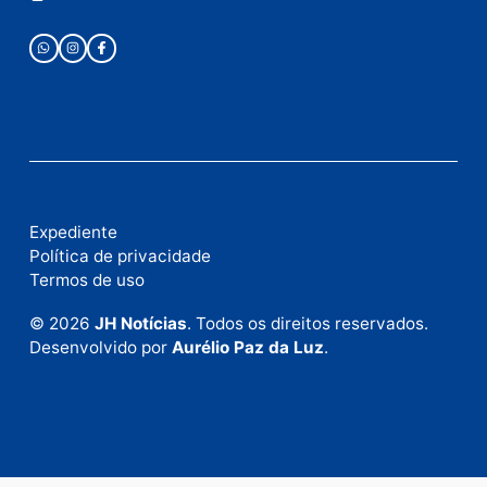
anunciar.
Fale Conosco
Rua Elias Gorayeb, 3381
Bairro: Liberdade
Porto Velho - RO
CEP: 76.803-852
+55 (69) 99992-9180