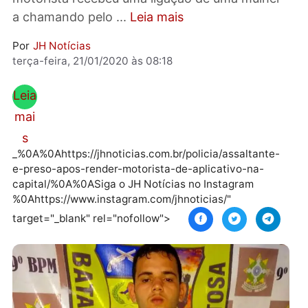
Publicidade Segundo a ocorrência, a
motorista recebeu uma ligação de uma mulhe
a chamando pelo ...
Leia mais
Por
JH Notícias
terça-feira, 21/01/2020 às 08:18
Leia
mai
s
_%0A%0Ahttps://jhnoticias.com.br/policia/assaltante
e-preso-apos-render-motorista-de-aplicativo-na-
capital/%0A%0ASiga o JH Notícias no Instagram
%0Ahttps://www.instagram.com/jhnoticias/"
target="_blank" rel="nofollow">