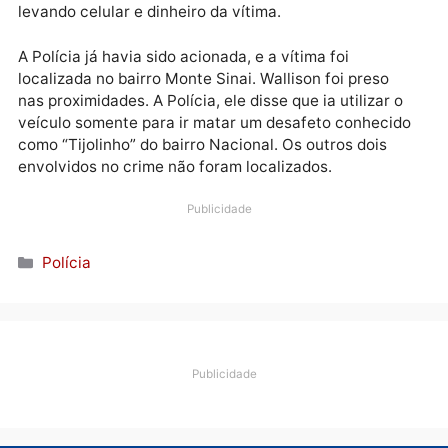
assaltada, por isso, deixou o aplicativo Zello ligado, 
que possibilitou que os colegas de profissão
acompanhassem todo o ocorrido.
Durante o assalto, Wallison conversou por telefone
com outra pessoa perguntando o local onde deveria
ir, mas em seguida disse: “melou, melou” e junto com
comparsas, abandonou o veículo com a motorista,
levando celular e dinheiro da vítima.
A Polícia já havia sido acionada, e a vítima foi
localizada no bairro Monte Sinai. Wallison foi preso
nas proximidades. A Polícia, ele disse que ia utilizar o
veículo somente para ir matar um desafeto conheci
como “Tijolinho” do bairro Nacional. Os outros dois
envolvidos no crime não foram localizados.
Publicidade