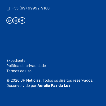
Envie suas sugestões de pautas e denúncias, ou en
em contato com nosso departamento comercial pa
anunciar.
Fale Conosco
Rua Elias Gorayeb, 3381
Bairro: Liberdade
Porto Velho - RO
CEP: 76.803-852
+55 (69) 99992-9180