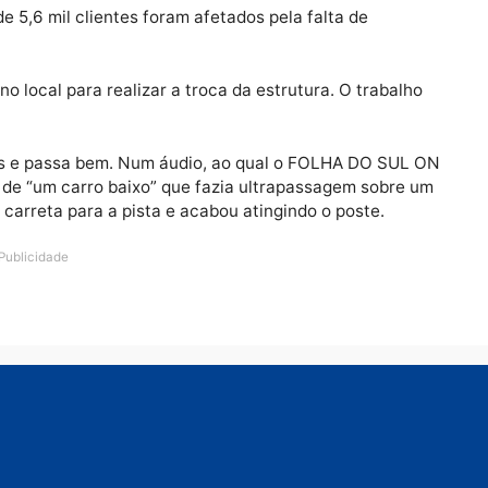
sede em Vilhena derrubou um poste de transmissão de 
ergia elétrica em Itapuã do Oeste e no Distrito de Triun
as manhã desta sexta-feira (31).
Publicidade
rca de 5,6 mil clientes foram afetados pela falta de
stão no local para realizar a troca da estrutura. O tra
 28 anos e passa bem. Num áudio, ao qual o FOLHA DO 
desviar de “um carro baixo” que fazia ultrapassagem so
com a carreta para a pista e acabou atingindo o poste.
Publicidade