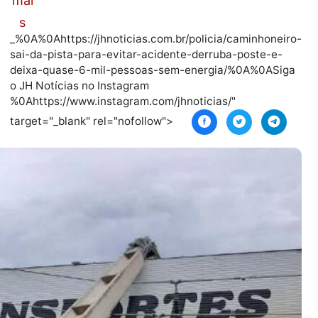
Leia
mai
s
_%0A%0Ahttps://jhnoticias.com.br/policia/cami
sai-da-pista-para-evitar-acidente-derruba-po
deixa-quase-6-mil-pessoas-sem-energia/%0A
o JH Notícias no Instagram
%0Ahttps://www.instagram.com/jhnoticias/"
target="_blank" rel="nofollow">