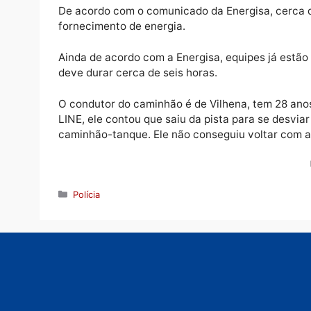
A carreta pertencente a uma empresa com 
elétrica e interrompeu o fornecimento de en
acidente aconteceu por volta das cinco hor
De acordo com o comunicado da Energisa, ce
fornecimento de energia.
Ainda de acordo com a Energisa, equipes já e
deve durar cerca de seis horas.
O condutor do caminhão é de Vilhena, tem
LINE, ele contou que saiu da pista para se 
caminhão-tanque. Ele não conseguiu voltar 