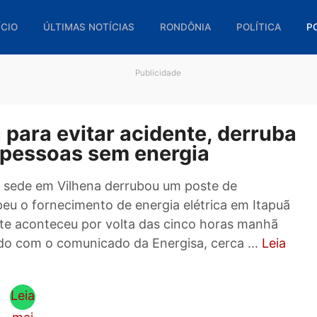
🏠 INÍCIO
ÚLTIMAS NOTÍCIAS
RONDÔNIA
POL
Publicidade
sta para evitar acidente, de
 mil pessoas sem energia
a com sede em Vilhena derrubou um poste de
errompeu o fornecimento de energia elétrica em
 acidente aconteceu por volta das cinco horas 
De acordo com o comunicado da Energisa, cerca .