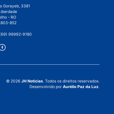
Rua Elias Gorayeb, 3381
Bairro: Liberdade
Porto Velho - RO
CEP: 76.803-852
+55 (69) 99992-9180