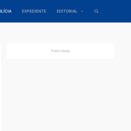
ÍTICA
POLÍCIA
EXPEDIENTE
EDITORIAL
Publicidade
rruba
 Itapuã
manhã
..
Leia