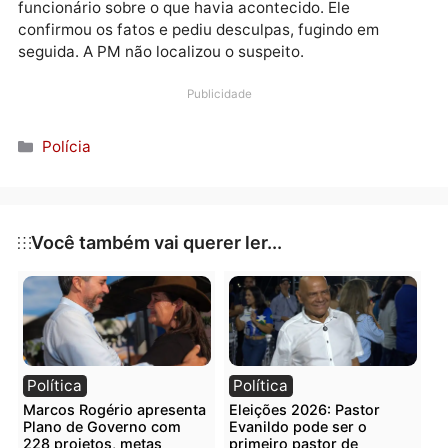
estado de choque. A vítima relatou que o indivíduo
teria tentado lhe agarrar, lhe abraçando e forçando
beijos no rosto e na boca, tudo isso contra sua
vontade.
A mãe foi até o escritório da empresa e questionou o
funcionário sobre o que havia acontecido. Ele
confirmou os fatos e pediu desculpas, fugindo em
seguida. A PM não localizou o suspeito.
Publicidade
Categorias
Polícia
Você também vai querer ler...