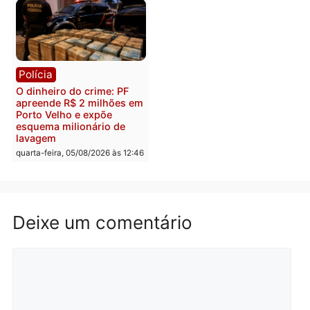
Polícia
Política
Homem é preso após
Jônatas França é aprova
furtar peça de picanha e
na convenção e
reagir a seguranças em
confirmado candidato a
supermercado
deputado federal pelo
Republicanos
quinta-feira, 06/08/2026 às 08:56
quarta-feira, 05/08/2026 às 15:
Brasil
Política
TCE reúne candidatos ao
Violência domina o deba
Governo e apresenta
eleitoral e segurança vir
diagnóstico que pode
principal arma dos
mudar os rumos de
candidatos ao Governo 
Rondônia
Rondônia
quarta-feira, 05/08/2026 às 12:52
quarta-feira, 05/08/2026 às 12: