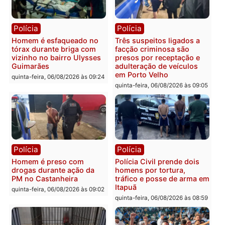
quinta-feira, 06/08/2026 às 18:
Polícia
Polícia
Policiais militares
Jovem é encontrado mor
recuperam moto furtada e
na Rua dos Cravos e cas
prendem trio na zona
é investigado pela políci
Leste
em RO
quinta-feira, 06/08/2026 às 09:28
quinta-feira, 06/08/2026 às 09:
Polícia
Polícia
Homem é esfaqueado no
Três suspeitos ligados a