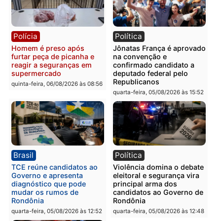
tórax durante briga com
facção criminosa são
vizinho no bairro Ulysses
presos por receptação e
Guimarães
adulteração de veículos
em Porto Velho
quinta-feira, 06/08/2026 às 09:24
quinta-feira, 06/08/2026 às 09:
Polícia
Polícia
Homem é preso com
Polícia Civil prende dois
drogas durante ação da
homens por tortura,
PM no Castanheira
tráfico e posse de arma 
Itapuã
quinta-feira, 06/08/2026 às 09:02
quinta-feira, 06/08/2026 às 08: