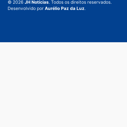
em contato com nosso departamento comercial pa
anunciar.
Fale Conosco
Rua Elias Gorayeb, 3381
Bairro: Liberdade
Porto Velho - RO
CEP: 76.803-852
+55 (69) 99992-9180