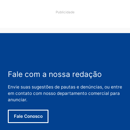
Nome
E-
mail
Site
Este site utiliza o Akismet para reduzir spam.
Saiba
como seus dados em comentários são processados
.