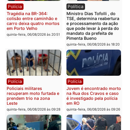
Polícia
Polícia
Homem é encontrado
Polícia Militar apreende
morto em residência no
explosivos e embarcaçã
bairro Colina Park em RO
durante patrulhamento
fluvial no Rio Madeira e
sexta-feira, 07/08/2026 às 09:30
Porto Velho
sexta-feira, 07/08/2026 às 09:2
Polícia
Política
Tragédia na BR-364:
Ministro Dias Tofolli , do
colisão entre caminhão e
TSE, determina reabertu
carro deixa quatro mortos
e processamento da açã
em Porto Velho
que pode levar à perda d
mandato da prefeita de
quinta-feira, 06/08/2026 às 20:51
Pimenta Bueno