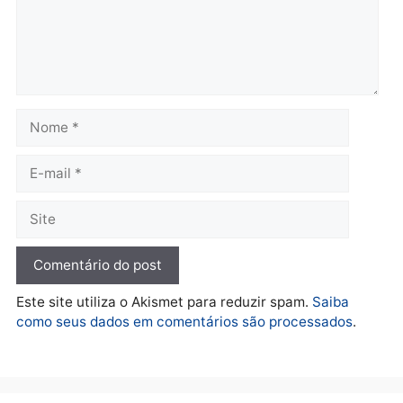
Polícia
O dinheiro do crime: PF
apreende R$ 2 milhões em
Porto Velho e expõe
esquema milionário de
lavagem
quarta-feira, 05/08/2026 às 12:46
Deixe um comentário
Comentário