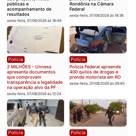
Política
Política
Marcos Rogério apresenta
Eleições 2026: Pastor
Plano de Governo com
Evanildo pode ser o
228 projetos, metas
primeiro pastor de
públicas e
Rondônia na Câmara
acompanhamento de
Federal
resultados
sexta-feira, 07/08/2026 às 18:3
sexta-feira, 07/08/2026 às 18:49
Polícia
Polícia
2 MILHÕES – Unnesa
Polícia Federal apreende