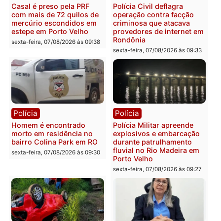
apresenta documentos
400 quilos de drogas e
que comprovam
prende motorista em RO
transparência e legalidade
sexta-feira, 07/08/2026 às 09:
na operação alvo da PF
sexta-feira, 07/08/2026 às 12:24
Polícia
Polícia
Casal é preso pela PRF
Polícia Civil deflagra
com mais de 72 quilos de
operação contra facção
mercúrio escondidos em
criminosa que atacava
estepe em Porto Velho
provedores de internet 
Rondônia
sexta-feira, 07/08/2026 às 09:38
sexta-feira, 07/08/2026 às 09:3