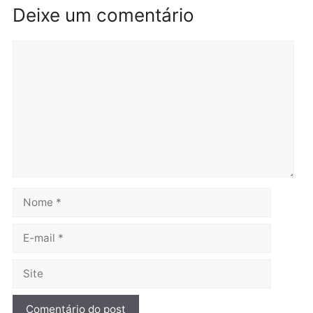
por suspeita de receber
salário sem cumprir car
Política
horária em RO
Convenções chegam ao
quarta-feira, 05/08/2026 às 12:
fim e eleições de 2026
entram na reta decisiva em
Rondônia
quarta-feira, 05/08/2026 às 12:26
Polícia
Operação Contemplados
cumpre mandados e
prende investigado por
fraude na falsa oferta de
financiamentos
quarta-feira, 05/08/2026 às 12:22