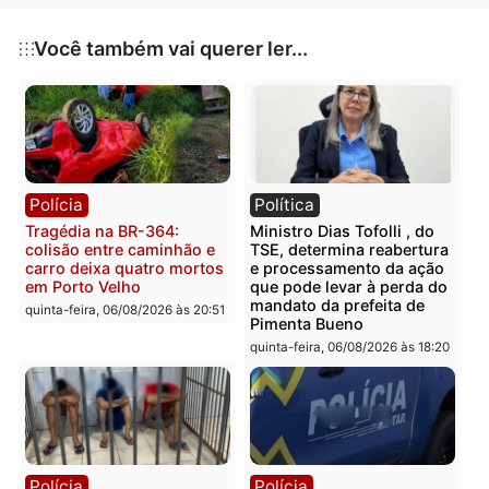
Publicidade
Categorias
Polícia
Você também vai querer ler...
Polícia
Política
Tragédia na BR-364:
Ministro Dias Tofolli , do