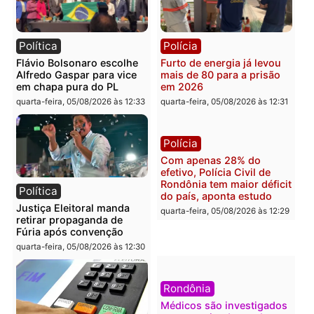
diagnóstico que pode
principal arma dos
mudar os rumos de
candidatos ao Governo 
Rondônia
Rondônia
quarta-feira, 05/08/2026 às 12:52
quarta-feira, 05/08/2026 às 12:
Polícia
Brasil
O dinheiro do crime: PF
Confronto durante
apreende R$ 2 milhões em
operação termina com
Porto Velho e expõe
foragido baleado e gran
esquema milionário de
apreensão de drogas
lavagem
quarta-feira, 05/08/2026 às 12:
quarta-feira, 05/08/2026 às 12:46