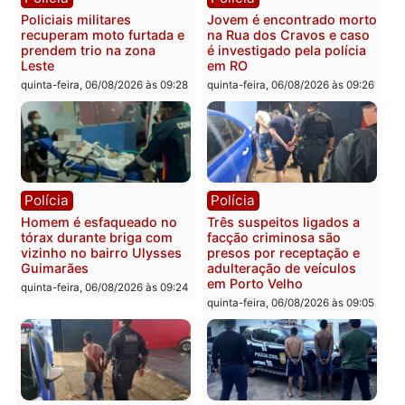
colisão entre caminhão e
TSE, determina reabertu
carro deixa quatro mortos
e processamento da açã
em Porto Velho
que pode levar à perda d
mandato da prefeita de
quinta-feira, 06/08/2026 às 20:51
Pimenta Bueno
quinta-feira, 06/08/2026 às 18:
Polícia
Polícia
Policiais militares
Jovem é encontrado mor
recuperam moto furtada e
na Rua dos Cravos e cas
prendem trio na zona
é investigado pela políci
Leste
em RO
quinta-feira, 06/08/2026 às 09:28
quinta-feira, 06/08/2026 às 09: