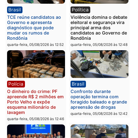
Polícia
Política
Homem é preso após
Jônatas França é aprova
furtar peça de picanha e
na convenção e
reagir a seguranças em
confirmado candidato a
supermercado
deputado federal pelo
Republicanos
quinta-feira, 06/08/2026 às 08:56
quarta-feira, 05/08/2026 às 15:
Brasil
Política
TCE reúne candidatos ao
Violência domina o deba
Governo e apresenta
eleitoral e segurança vir