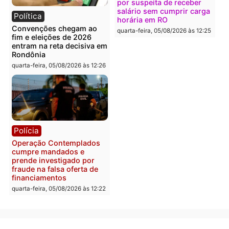
Política
Polícia
Flávio Bolsonaro escolhe
Furto de energia já levou
Alfredo Gaspar para vice
mais de 80 para a prisão
em chapa pura do PL
em 2026
quarta-feira, 05/08/2026 às 12:33
quarta-feira, 05/08/2026 às 12:
Polícia
Com apenas 28% do
efetivo, Polícia Civil de
Rondônia tem maior défic
Política
do país, aponta estudo
Justiça Eleitoral manda
quarta-feira, 05/08/2026 às 12:
retirar propaganda de
Fúria após convenção
quarta-feira, 05/08/2026 às 12:30
Rondônia
Médicos são investigado