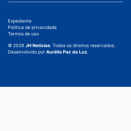
Fale com a nossa redação
Envie suas sugestões de pautas e denúncias, ou en
em contato com nosso departamento comercial pa
anunciar.
Fale Conosco
Rua Elias Gorayeb, 3381
Bairro: Liberdade
Porto Velho - RO
CEP: 76.803-852