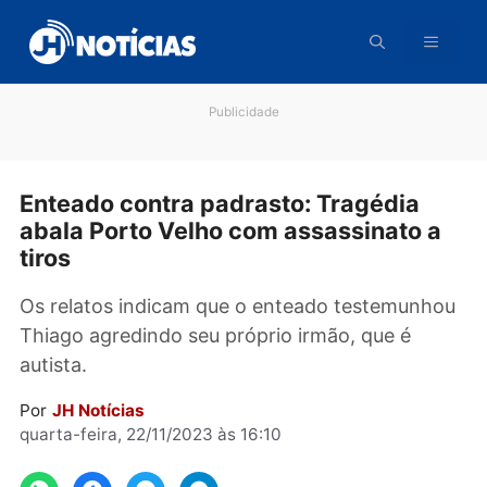
Pular
para
o
conteúdo
Publicidade
Enteado contra padrasto: Tragédia
abala Porto Velho com assassinato 
tiros
Os relatos indicam que o enteado testemunh
Thiago agredindo seu próprio irmão, que é
autista.
Por
JH Notícias
quarta-feira, 22/11/2023 às 16:10