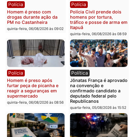
Polícia
Polícia
Homem é esfaqueado no
Três suspeitos ligados a
tórax durante briga com
facção criminosa são
vizinho no bairro Ulysses
presos por receptação e
Guimarães
adulteração de veículos
em Porto Velho
quinta-feira, 06/08/2026 às 09:24
quinta-feira, 06/08/2026 às 09:
Polícia
Polícia
Homem é preso com
Polícia Civil prende dois
drogas durante ação da
homens por tortura,
PM no Castanheira
tráfico e posse de arma 
Itapuã
quinta-feira, 06/08/2026 às 09:02
quinta-feira, 06/08/2026 às 08: