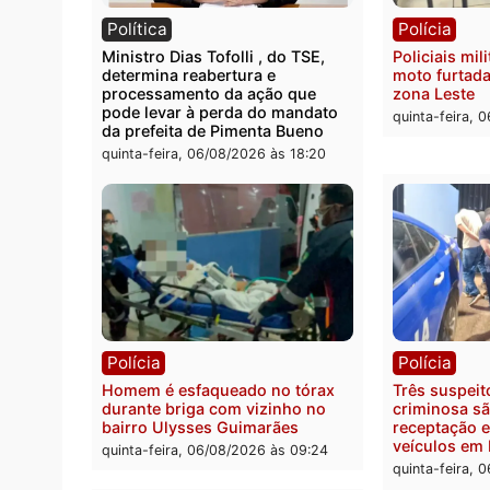
Polícia
Políc
Homem é encontrado morto em
Políci
residência no bairro Colina Park
explo
em RO
durant
Rio M
sexta-feira, 07/08/2026 às 09:30
sexta-
Política
Políc
Ministro Dias Tofolli , do TSE,
Polici
determina reabertura e
moto f
processamento da ação que
zona 