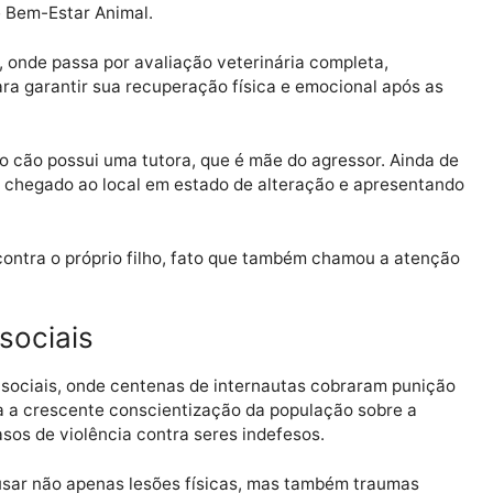
recebe atendimento veterinário
melo”, muito querido pelos brasileiros, foi encaminhado 
ria de Bem-Estar Animal.
Animal, onde passa por avaliação veterinária completa,
ios para garantir sua recuperação física e emocional a
tura, o cão possui uma tutora, que é mãe do agressor. 
to teria chegado ao local em estado de alteração e apr
tetiva contra o próprio filho, fato que também chamou 
des sociais