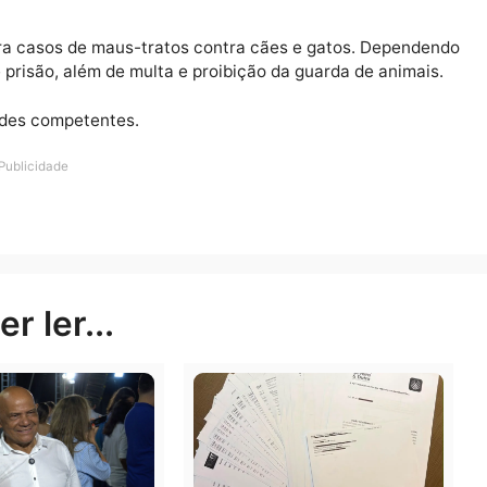
r endereço, características do local, fotos, vídeos e ou
ação dos responsáveis.
eras para casos de maus-tratos contra cães e gatos. D
nos de prisão, além de multa e proibição da guarda de a
toridades competentes.
Publicidade