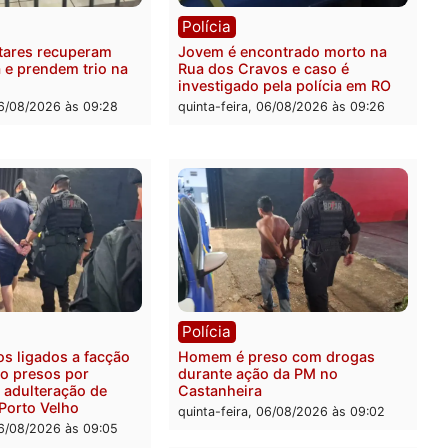
ia
Polícia
a Militar apreende
Tragédia na BR-364: colis
sivos e embarcação
entre caminhão e carro de
e patrulhamento fluvial no
quatro mortos em Porto V
adeira em Porto Velho
quinta-feira, 06/08/2026 às 2
feira, 07/08/2026 às 09:27
ia
Polícia
ais militares recuperam
Jovem é encontrado mort
urtada e prendem trio na
Rua dos Cravos e caso é
Leste
investigado pela polícia 