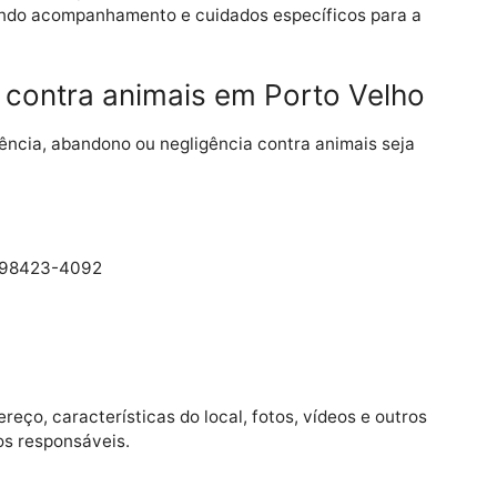
 redes sociais, onde centenas de internautas cobraram
monstra a crescente conscientização da população sobr
e de casos de violência contra seres indefesos.
em causar não apenas lesões físicas, mas também trau
 exigindo acompanhamento e cuidados específicos par
tos contra animais em Porto Vel
de violência, abandono ou negligência contra animais s
:
(69) 98423-4092