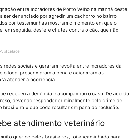
ou indignação entre moradores de Porto Velho na manh
te após ser denunciado por agredir um cachorro no bair
eos gravados por testemunhas mostram o momento em que
rente e, em seguida, desfere chutes contra o cão, que 
Publicidade
ar nas redes sociais e geraram revolta entre morador
avam pelo local presenciaram a cena e acionaram as
eço para atender a ocorrência.
formou que recebeu a denúncia e acompanhou o caso. D
izado e preso, devendo responder criminalmente pelo cri
islação brasileira e que pode resultar em pena de reclu