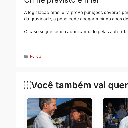
🚔
Polícia Militar:
190
📋
Polícia Civil:
197
Ao realizar a denúncia, é importante informa
elementos que possam auxiliar na identific
Crime previsto em lei
A legislação brasileira prevê punições sev
da gravidade, a pena pode chegar a cinco a
O caso segue sendo acompanhado pelas au
Categorias
Polícia