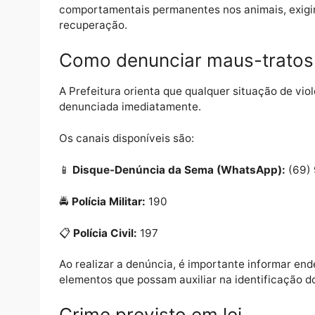
O episódio provocou forte repercussão nas
rigorosa para o agressor. A mobilização de
proteção dos animais e a intolerância diant
Especialistas alertam que maus-tratos pod
comportamentais permanentes nos animais,
recuperação.
Como denunciar maus-tra
A Prefeitura orienta que qualquer situação 
denunciada imediatamente.
Os canais disponíveis são:
📱
Disque-Denúncia da Sema (WhatsApp)