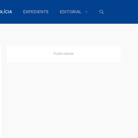
ÍTICA
POLÍCIA
EXPEDIENTE
EDITORIAL
Publicidade
 em
orto
s redes