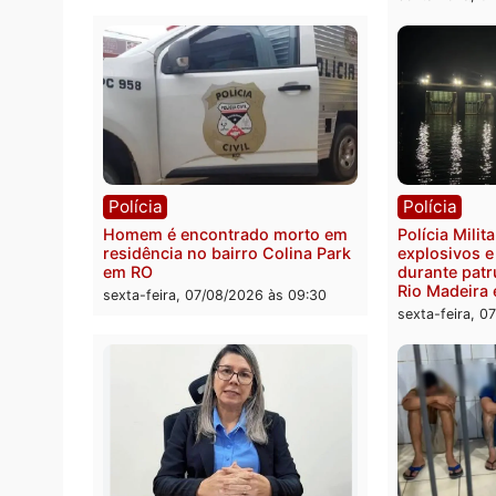
Polícia
Políc
Polícia Federal apreende 400
Casal
quilos de drogas e prende
de 72 
motorista em RO
escon
Velho
sexta-feira, 07/08/2026 às 09:40
sexta-