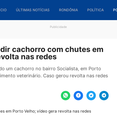
🏠 INÍCIO
ÚLTIMAS NOTÍCIAS
RONDÔNIA
POL
Publicidade
gredir cachorro com chutes
a revolta nas redes
edindo um cachorro no bairro Socialista, em P
 atendimento veterinário. Caso gerou revolta na