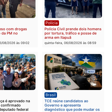
ia
Polícia
 é encontrado morto na
Homem é esfaqueado no 
os Cravos e caso é
durante briga com vizinh
igado pela polícia em RO
bairro Ulysses Guimarães
-feira, 06/08/2026 às 09:26
quinta-feira, 06/08/2026 às 
ia
Polícia
 é preso com drogas
Polícia Civil prende dois
te ação da PM no
por tortura, tráfico e pos
nheira
arma em Itapuã
-feira, 06/08/2026 às 09:02
quinta-feira, 06/08/2026 às 