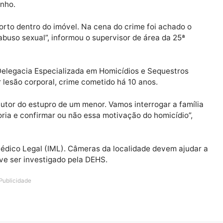
Publicidade
 crime, os assassinos deixaram um bilhete escrito “Jack 
eter estupros naquela região.
iva Comunitária (Cicom), a família do homem assassinad
va sozinho.
e foi morto dentro do imóvel. Na cena do crime foi acha
 algum abuso sexual”, informou o supervisor de área da 2
ta da Delegacia Especializada em Homicídios e Sequest
ia por lesão corporal, crime cometido há 10 anos.
 como autor do estupro de um menor. Vamos interrogar a 
 a autoria e confirmar ou não essa motivação do homicíd