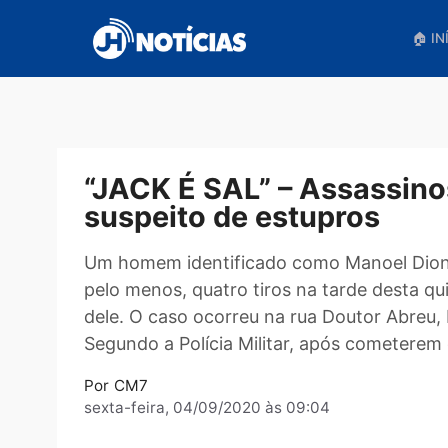
Pular
para
o
conteúdo
“JACK É SAL” – Assass
suspeito de estupros
Um homem identificado como Manoel D
pelo menos, quatro tiros na tarde des
dele. O caso ocorreu na rua Doutor A
Segundo a Polícia Militar, após comet
Por
CM7