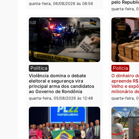
quinta-feira, 06/08/2026 às 09:05
Polícia
Polít
Homem é preso após furtar peça
Jônat
de picanha e reagir a seguranças
conve
em supermercado
candid
pelo 
quinta-feira, 06/08/2026 às 08:56
quarta