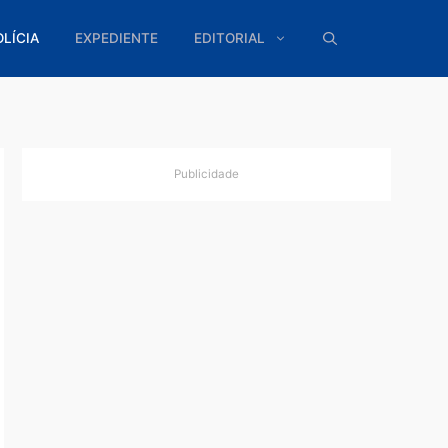
ÍTICA
POLÍCIA
EXPEDIENTE
EDITORIAL
Publicidade
tar
o com,
beça
icidade