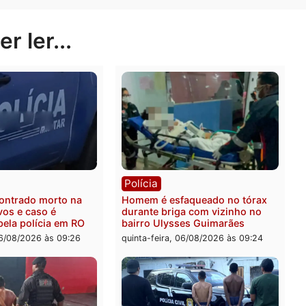
tuto Médico Legal (IML). Câmeras da localidade devem 
caso deve ser investigado pela DEHS.
Publicidade
rer ler...