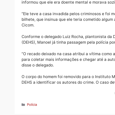
Segundo a Polícia Militar, após cometerem o
que indica que a vítima era suspeita de com
Para os policiais da 25ª Companhia Interat
informou que ele era doente mental e mora
“Ele teve a casa invadida pelos criminosos 
bilhete, que insinua que ele teria cometido
Cicom.
Conforme o delegado Luiz Rocha, plantonis
(DEHS), Manoel já tinha passagem pela políc
“O recado deixado na casa atribui a vítima
para coletar mais informações e chegar até
disse o delegado.