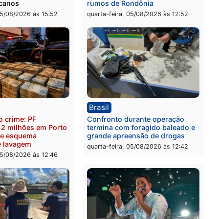
ica
Brasil
as França é aprovado na
TCE reúne candidatos ao
nção e confirmado
Governo e apresenta
ato a deputado federal
diagnóstico que pode mu
Republicanos
rumos de Rondônia
-feira, 05/08/2026 às 15:52
quarta-feira, 05/08/2026 às 