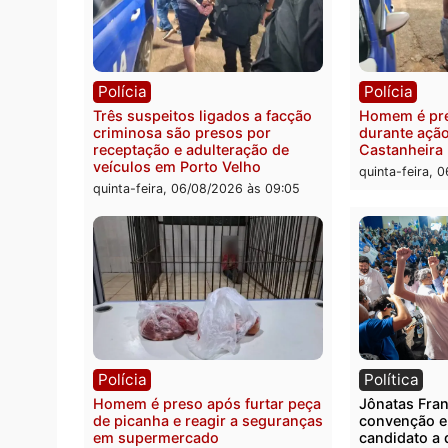
Polícia
Políc
Policiais militares recuperam
Jovem
moto furtada e prendem trio na
Rua d
zona Leste
invest
quinta-feira, 06/08/2026 às 09:28
quinta
Polícia
Políc
Três suspeitos ligados a facção
Homem
criminosa são presos por
duran
receptação e adulteração de
Casta
veículos em Porto Velho
quinta