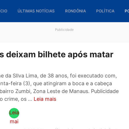
🏠 INÍCIO
ÚLTIMAS NOTÍCIAS
RONDÔNIA
POL
Publicidade
inos deixam bilhete após ma
ione da SIlva Lima, de 38 anos, foi executad
ta quinta-feira (3), que atingiram a boca e a ca
breu, bairro Zumbi, Zona Leste de Manaus. Publ
erem o crime, os ...
Leia mais
Leia