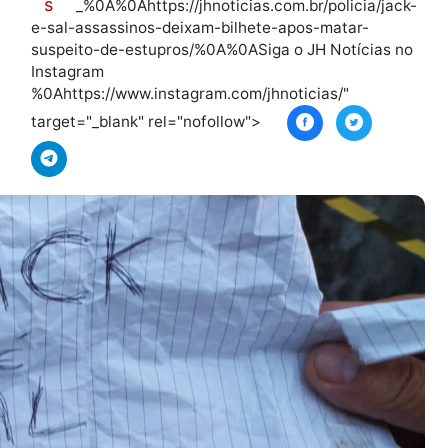
mai
s
_%0A%0Ahttps://jhnoticias.com.br/polic
e-sal-assassinos-deixam-bilhete-apos-mata
suspeito-de-estupros/%0A%0ASiga o JH Notí
Instagram
%0Ahttps://www.instagram.com/jhnoticias/"
target="_blank" rel="nofollow">