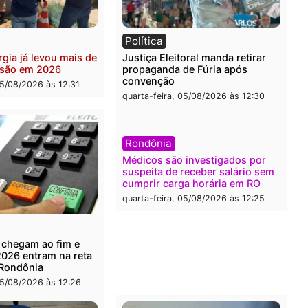
ia
Brasil
eiro do crime: PF
Confronto durante opera
nde R$ 2 milhões em Porto
termina com foragido bal
 e expõe esquema
grande apreensão de dro
ário de lavagem
quarta-feira, 05/08/2026 às 
-feira, 05/08/2026 às 12:46
ia
Política
de energia já levou mais de
Justiça Eleitoral manda re