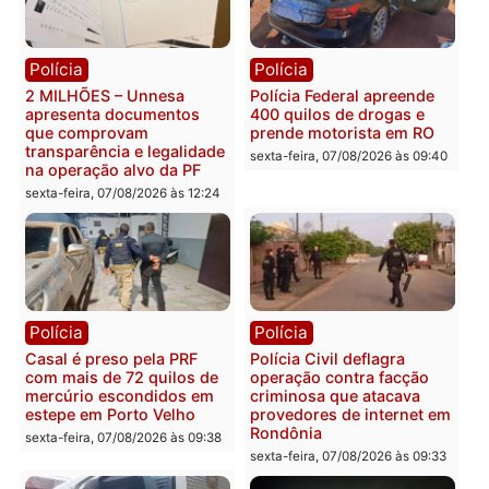
Marcos Rogério apresenta
Eleições 2026: Pastor
Plano de Governo com
Evanildo pode ser o
228 projetos, metas
primeiro pastor de
públicas e
Rondônia na Câmara
acompanhamento de
Federal
resultados
sexta-feira, 07/08/2026 às 18:3
sexta-feira, 07/08/2026 às 18:49
Polícia
Polícia
2 MILHÕES – Unnesa
Polícia Federal apreende
apresenta documentos
400 quilos de drogas e
que comprovam
prende motorista em RO
transparência e legalidade
sexta-feira, 07/08/2026 às 09:
na operação alvo da PF
sexta-feira, 07/08/2026 às 12:24