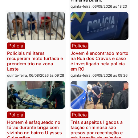
Porto Velho
sexta-feira, 07/08/2026 às 09:2
Polícia
Política
Tragédia na BR-364:
Ministro Dias Tofolli , do
colisão entre caminhão e
TSE, determina reabertu
carro deixa quatro mortos
e processamento da açã
em Porto Velho
que pode levar à perda d
mandato da prefeita de
quinta-feira, 06/08/2026 às 20:51
Pimenta Bueno
quinta-feira, 06/08/2026 às 18: