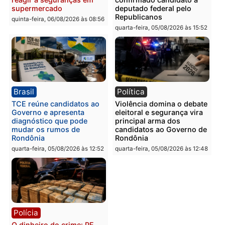
Polícia
Polícia
Homem é preso com
Polícia Civil prende dois
drogas durante ação da
homens por tortura,
PM no Castanheira
tráfico e posse de arma 
Itapuã
quinta-feira, 06/08/2026 às 09:02
quinta-feira, 06/08/2026 às 08:
Polícia
Política
Homem é preso após
Jônatas França é aprova
furtar peça de picanha e
na convenção e
reagir a seguranças em
confirmado candidato a
supermercado
deputado federal pelo
Republicanos
quinta-feira, 06/08/2026 às 08:56