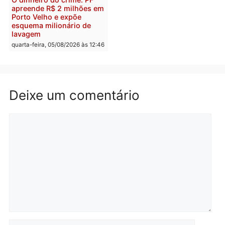
quarta-feira, 05/08/2026 às 15:
Brasil
Política
TCE reúne candidatos ao
Violência domina o deba
Governo e apresenta
eleitoral e segurança vir
diagnóstico que pode
principal arma dos
mudar os rumos de
candidatos ao Governo 
Rondônia
Rondônia
quarta-feira, 05/08/2026 às 12:52
quarta-feira, 05/08/2026 às 12:
Polícia
O dinheiro do crime: PF