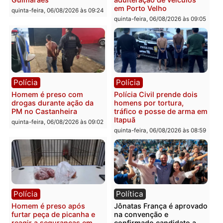
Polícia
Polícia
Policiais militares
Jovem é encontrado mor
recuperam moto furtada e
na Rua dos Cravos e cas
prendem trio na zona
é investigado pela políci
Leste
em RO
quinta-feira, 06/08/2026 às 09:28
quinta-feira, 06/08/2026 às 09:
Polícia
Polícia
Homem é esfaqueado no
Três suspeitos ligados a
tórax durante briga com
facção criminosa são
vizinho no bairro Ulysses
presos por receptação e
Guimarães
adulteração de veículos
em Porto Velho
quinta-feira, 06/08/2026 às 09:24
quinta-feira, 06/08/2026 às 09: