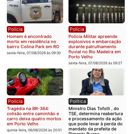
Polícia
Polícia
Casal é preso pela PRF
Polícia Civil deflagra
com mais de 72 quilos de
operação contra facção
mercúrio escondidos em
criminosa que atacava
estepe em Porto Velho
provedores de internet 
Rondônia
sexta-feira, 07/08/2026 às 09:38
sexta-feira, 07/08/2026 às 09:3
Polícia
Polícia
Homem é encontrado
Polícia Militar apreende
morto em residência no
explosivos e embarcaçã
bairro Colina Park em RO
durante patrulhamento
fluvial no Rio Madeira e
sexta-feira, 07/08/2026 às 09:30