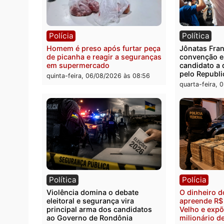
Polícia
Políc
Três suspeitos ligados a facção
Homem
criminosa são presos por
duran
receptação e adulteração de
Casta
veículos em Porto Velho
quinta
quinta-feira, 06/08/2026 às 09:05
Polícia
Polít
Homem é preso após furtar peça
Jônat
de picanha e reagir a seguranças
conve
em supermercado
candid
pelo 
quinta-feira, 06/08/2026 às 08:56
quarta