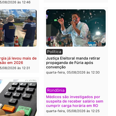
ia
Brasil
eiro do crime: PF
Confronto durante opera
nde R$ 2 milhões em Porto
termina com foragido bal
 e expõe esquema
grande apreensão de dro
ário de lavagem
quarta-feira, 05/08/2026 às 
-feira, 05/08/2026 às 12:46