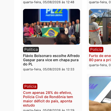
Política
Políc
Violência domina o debate
O dinh
eleitoral e segurança vira
apree
principal arma dos candidatos
Velho
ao Governo de Rondônia
milion
quarta-feira, 05/08/2026 às 12:48
quarta