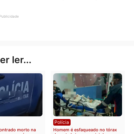
ia Militar foi ao local e conversou com os envolvidos.
Ricardo teve o resultado de 1.05 mg/l. Ele acabou pres
ltado do teste foi de 0.10, sendo apenas multada pelo
Publicidade
rer ler...