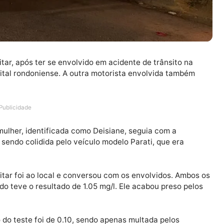
a Militar, após ter se envolvido em acidente de trânsit
 da capital rondoniense. A outra motorista envolvida t
ólicas.
Publicidade
que a mulher, identificada como Deisiane, seguia com a
abou sendo colidida pelo veículo modelo Parati, que e