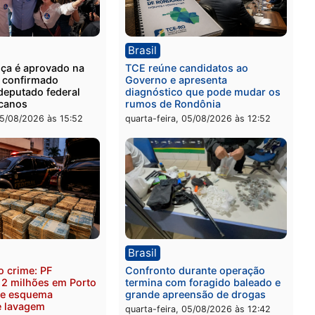
ia
Polícia
 é preso com drogas
Polícia Civil prende dois
te ação da PM no
por tortura, tráfico e pos
nheira
arma em Itapuã
-feira, 06/08/2026 às 09:02
quinta-feira, 06/08/2026 às 
ica
Brasil
as França é aprovado na
TCE reúne candidatos ao
nção e confirmado
Governo e apresenta
ato a deputado federal
diagnóstico que pode mu
Republicanos
rumos de Rondônia
-feira, 05/08/2026 às 15:52
quarta-feira, 05/08/2026 às 