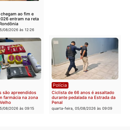
ia
Política
de energia já levou mais de
Justiça Eleitoral manda re
ra a prisão em 2026
propaganda de Fúria apó
convenção
feira, 05/08/2026 às 12:31
quarta-feira, 05/08/2026 às 
Rondônia
Médicos são investigados
suspeita de receber salár
cumprir carga horária em
quarta-feira, 05/08/2026 às 
ica
nções chegam ao fim e
es de 2026 entram na reta
iva em Rondônia