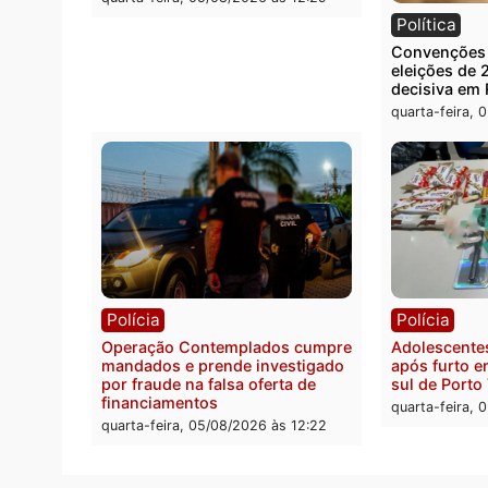
Política
Políc
Flávio Bolsonaro escolhe Alfredo
Furto 
Gaspar para vice em chapa pura
80 pa
do PL
quarta-
quarta-feira, 05/08/2026 às 12:33
Polícia
Com apenas 28% do efetivo,
Polícia Civil de Rondônia tem
maior déficit do país, aponta
estudo
quarta-feira, 05/08/2026 às 12:29
Polít
Conve
eleiçõ
decis