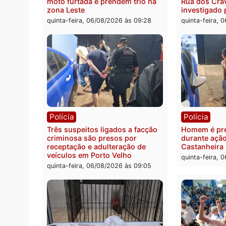
Polícia
Políc
Policiais militares recuperam
Jovem
moto furtada e prendem trio na
Rua d
zona Leste
invest
quinta-feira, 06/08/2026 às 09:28
quinta