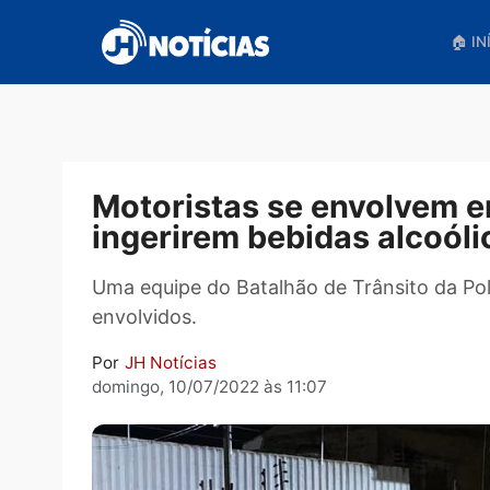
Pular
para
o
conteúdo
Motoristas se envolv
ingerirem bebidas alco
Uma equipe do Batalhão de Trânsito da
envolvidos.
Por
JH Notícias
domingo, 10/07/2022 às 11:07