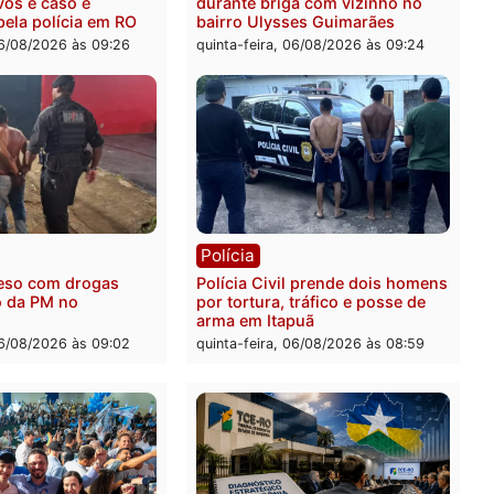
ia
Polícia
 é encontrado morto na
Homem é esfaqueado no 
os Cravos e caso é
durante briga com vizinh
igado pela polícia em RO
bairro Ulysses Guimarães
-feira, 06/08/2026 às 09:26
quinta-feira, 06/08/2026 às 