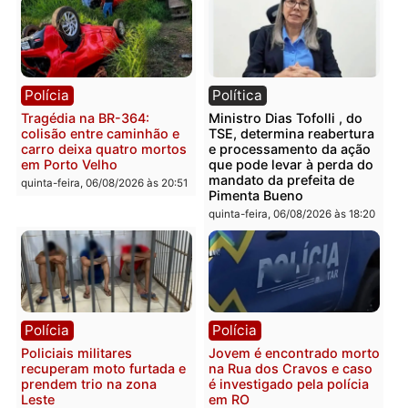
Polícia
Você também vai querer ler...
Polícia
Política
Tragédia na BR-364:
Ministro Dias Tofolli , do
colisão entre caminhão e
TSE, determina reabertu
carro deixa quatro mortos
e processamento da açã
em Porto Velho
que pode levar à perda d
mandato da prefeita de
quinta-feira, 06/08/2026 às 20:51
Pimenta Bueno
quinta-feira, 06/08/2026 às 18: