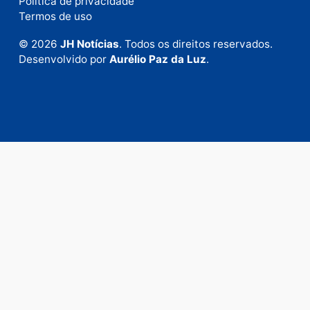
Envie suas sugestões de pautas e denúncias, ou en
em contato com nosso departamento comercial pa
anunciar.
Fale Conosco
Rua Elias Gorayeb, 3381
Bairro: Liberdade
Porto Velho - RO
CEP: 76.803-852
+55 (69) 99992-9180