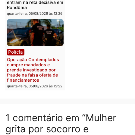
Polícia
Com apenas 28% do
efetivo, Polícia Civil de
Rondônia tem maior défic
Política
do país, aponta estudo
Justiça Eleitoral manda
quarta-feira, 05/08/2026 às 12:
retirar propaganda de
Fúria após convenção
quarta-feira, 05/08/2026 às 12:30
Rondônia
Médicos são investigado
por suspeita de receber
salário sem cumprir car
Política
horária em RO
Convenções chegam ao
quarta-feira, 05/08/2026 às 12:
fim e eleições de 2026
entram na reta decisiva em
Rondônia