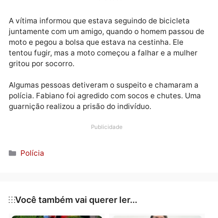
mulher, na Rua Geraldo Siqueira, Bairro Caladinho, n
capital rondoniense.
Publicidade
A vítima informou que estava seguindo de bicicleta
juntamente com um amigo, quando o homem passou
moto e pegou a bolsa que estava na cestinha. Ele
tentou fugir, mas a moto começou a falhar e a mulhe
gritou por socorro.
Algumas pessoas detiveram o suspeito e chamaram 
polícia. Fabiano foi agredido com socos e chutes. U
guarnição realizou a prisão do indivíduo.
Publicidade
Categorias