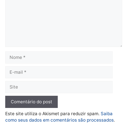
suspeito de roubo é detid
pela população”
Osvaldo Anacleto
terça-feira, 12/07/2022 às 15:16 às 15:16
Tinha que ser um fdp..
Responder
Deixe um comentário