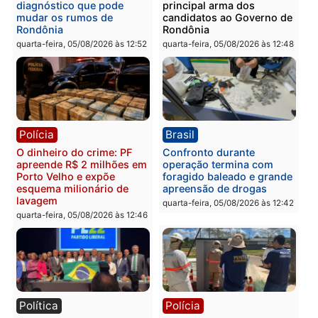
Homem é preso após
Jônatas França é aprova
furtar peça de picanha e
na convenção e
reagir a seguranças em
confirmado candidato a
supermercado
deputado federal pelo
Republicanos
quinta-feira, 06/08/2026 às 08:56
quarta-feira, 05/08/2026 às 15:
Brasil
Política
TCE reúne candidatos ao
Violência domina o deba
Governo e apresenta
eleitoral e segurança vir
diagnóstico que pode
principal arma dos
mudar os rumos de
candidatos ao Governo 
Rondônia
Rondônia
quarta-feira, 05/08/2026 às 12:52
quarta-feira, 05/08/2026 às 12: