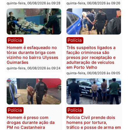
Polícia
Polícia
Policiais militares
Jovem é encontrado mor
recuperam moto furtada e
na Rua dos Cravos e cas
prendem trio na zona
é investigado pela políci
Leste
em RO
quinta-feira, 06/08/2026 às 09:28
quinta-feira, 06/08/2026 às 09:
Polícia
Polícia
Homem é esfaqueado no
Três suspeitos ligados a
tórax durante briga com
facção criminosa são
vizinho no bairro Ulysses
presos por receptação e
Guimarães
adulteração de veículos