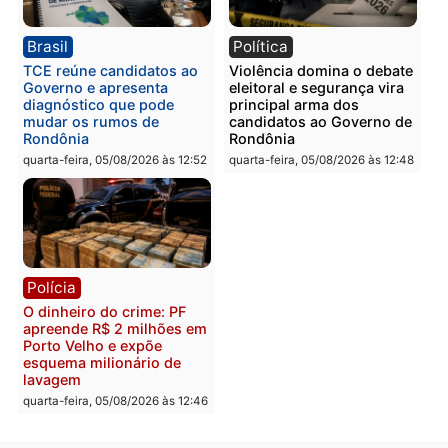
Homem é preso com
Polícia Civil prende dois
drogas durante ação da
homens por tortura,
PM no Castanheira
tráfico e posse de arma 
Itapuã
quinta-feira, 06/08/2026 às 09:02
quinta-feira, 06/08/2026 às 08:
Polícia
Política
Homem é preso após
Jônatas França é aprova
furtar peça de picanha e
na convenção e
reagir a seguranças em
confirmado candidato a
supermercado
deputado federal pelo
Republicanos
quinta-feira, 06/08/2026 às 08:56
quarta-feira, 05/08/2026 às 15: