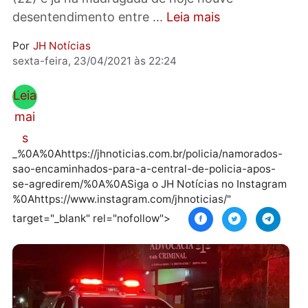
ingerindo bebidas alcoólicas desde quarta-fei
(22) e já na madrugada de hoje houve
desentendimento entre ...
Leia mais
Por
JH Notícias
sexta-feira, 23/04/2021 às 22:24
Leia
mai
s
_%0A%0Ahttps://jhnoticias.com.br/policia/namorado
sao-encaminhados-para-a-central-de-policia-apos-
se-agredirem/%0A%0ASiga o JH Notícias no Instagr
%0Ahttps://www.instagram.com/jhnoticias/"
target="_blank" rel="nofollow">