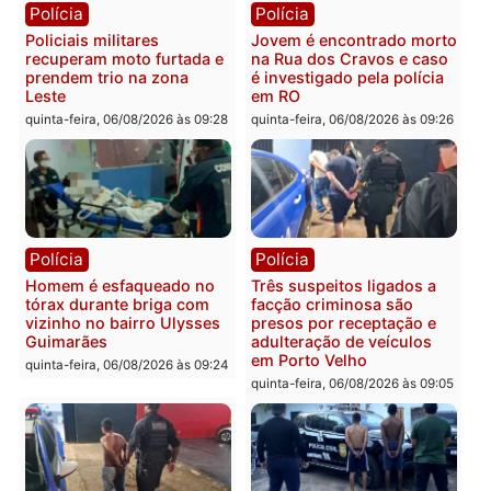
Polícia
Política
Tragédia na BR-364:
Ministro Dias Tofolli , do
colisão entre caminhão e
TSE, determina reabertu
carro deixa quatro mortos
e processamento da açã
em Porto Velho
que pode levar à perda d
mandato da prefeita de
quinta-feira, 06/08/2026 às 20:51
Pimenta Bueno
quinta-feira, 06/08/2026 às 18:
Polícia
Polícia
Policiais militares
Jovem é encontrado mor
recuperam moto furtada e
na Rua dos Cravos e cas
prendem trio na zona
é investigado pela políci
Leste
em RO