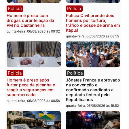
quinta-feira, 06/08/2026 às 09:28
quinta-feira, 06/08/2026 às 09:
Polícia
Polícia
Homem é esfaqueado no
Três suspeitos ligados a
tórax durante briga com
facção criminosa são
vizinho no bairro Ulysses
presos por receptação e
Guimarães
adulteração de veículos
em Porto Velho
quinta-feira, 06/08/2026 às 09:24
quinta-feira, 06/08/2026 às 09:
Polícia
Polícia