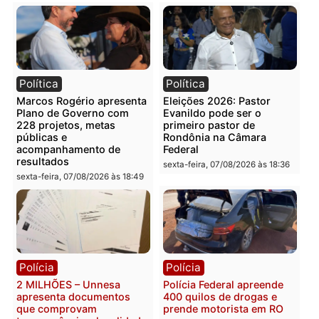
Publicidade
Categorias
Polícia
Você também vai querer ler...
Política
Política
Marcos Rogério apresenta
Eleições 2026: Pastor
Plano de Governo com
Evanildo pode ser o
228 projetos, metas
primeiro pastor de
públicas e
Rondônia na Câmara
acompanhamento de
Federal