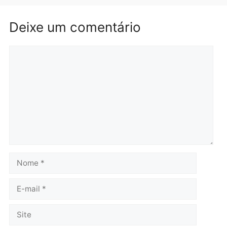
Brasil
Política
TCE reúne candidatos ao
Violência domina o deba
Governo e apresenta
eleitoral e segurança vir
diagnóstico que pode
principal arma dos
mudar os rumos de
candidatos ao Governo 
Rondônia
Rondônia
quarta-feira, 05/08/2026 às 12:52
quarta-feira, 05/08/2026 às 12:
Polícia
O dinheiro do crime: PF
apreende R$ 2 milhões em
Porto Velho e expõe
esquema milionário de
lavagem
quarta-feira, 05/08/2026 às 12:46