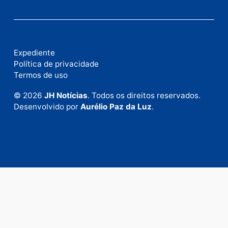
Fale com a nossa redação
Envie suas sugestões de pautas e denúncias, ou en
em contato com nosso departamento comercial pa
anunciar.
Fale Conosco
Rua Elias Gorayeb, 3381
Bairro: Liberdade
Porto Velho - RO