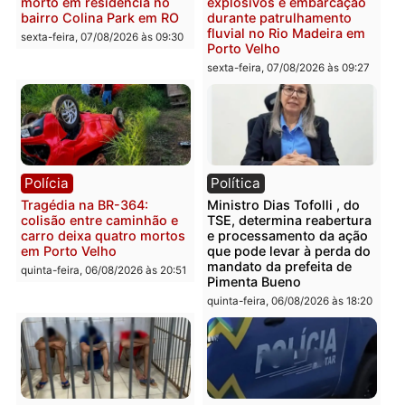
Casal é preso pela PRF
Polícia Civil deflagra
com mais de 72 quilos de
operação contra facção
mercúrio escondidos em
criminosa que atacava
estepe em Porto Velho
provedores de internet 
Rondônia
sexta-feira, 07/08/2026 às 09:38
sexta-feira, 07/08/2026 às 09:3
Polícia
Polícia
Homem é encontrado
Polícia Militar apreende
morto em residência no
explosivos e embarcaçã
bairro Colina Park em RO
durante patrulhamento
fluvial no Rio Madeira e
sexta-feira, 07/08/2026 às 09:30
Porto Velho
sexta-feira, 07/08/2026 às 09:2