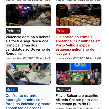
Política
Brasil
Jônatas França é aprovado
TCE reúne candidatos a
na convenção e
Governo e apresenta
confirmado candidato a
diagnóstico que pode
deputado federal pelo
mudar os rumos de
Republicanos
Rondônia
quarta-feira, 05/08/2026 às 15:52
quarta-feira, 05/08/2026 às 12:
Política
Polícia
Violência domina o debate
O dinheiro do crime: PF
eleitoral e segurança vira
apreende R$ 2 milhões 