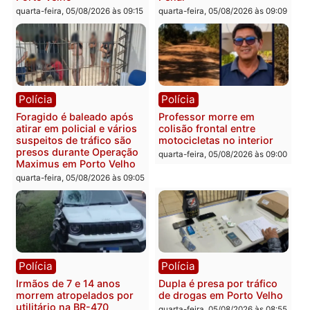
por suspeita de receber
salário sem cumprir carga
Polícia
horária em RO
Operação Contemplados
quarta-feira, 05/08/2026 às 12:25
cumpre mandados e
prende investigado por
fraude na falsa oferta de
financiamentos
quarta-feira, 05/08/2026 às 12:
Polícia
Polícia
Adolescentes são
Ciclista de 66 anos é
apreendidos após furto em
assaltado durante
farmácia na zona sul de
pedalada na Estrada da
Porto Velho
Penal
quarta-feira, 05/08/2026 às 09:15
quarta-feira, 05/08/2026 às 09