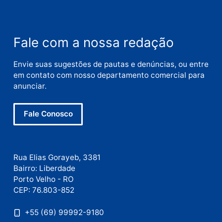
Nome
E-
mail
Site
Este site utiliza o Akismet para reduzir spam.
Saiba
como seus dados em comentários são processados
.