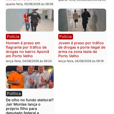
Polícia
Polícia
Foragido é baleado após
Professor morre em
atirar em policial e vários
colisão frontal entre
suspeitos de tráfico são
motocicletas no interior
presos durante Operação
quarta-feira, 05/08/2026 às 09
Maximus em Porto Velho
quarta-feira, 05/08/2026 às 09:05
Polícia
Polícia
Irmãos de 7 e 14 anos
Dupla é presa por tráfico
morrem atropelados por
de drogas em Porto Velh
utilitário na BR-470
quarta-feira, 05/08/2026 às 08