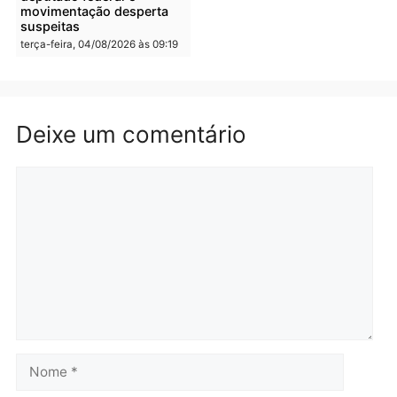
quarta-feira, 05/08/2026 às 08:58
Polícia
Polícia
Homem é preso em
Jovem é preso por tráfic
flagrante por tráfico de
de drogas e porte ilegal 
drogas no bairro Aponiã
arma na zona leste de
em Porto Velho
Porto Velho
terça-feira, 04/08/2026 às 09:24
terça-feira, 04/08/2026 às 09:1
Política
De olho no fundo eleitoral?