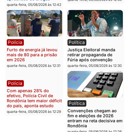
principal arma dos
Porto Velho e expõe
candidatos ao Governo de
esquema milionário de
Rondônia
lavagem
quarta-feira, 05/08/2026 às 12:48
quarta-feira, 05/08/2026 às 12:
Brasil
Política
Confronto durante
Flávio Bolsonaro escolhe
operação termina com
Alfredo Gaspar para vice
foragido baleado e grande
em chapa pura do PL
apreensão de drogas
quarta-feira, 05/08/2026 às 12:
quarta-feira, 05/08/2026 às 12:42