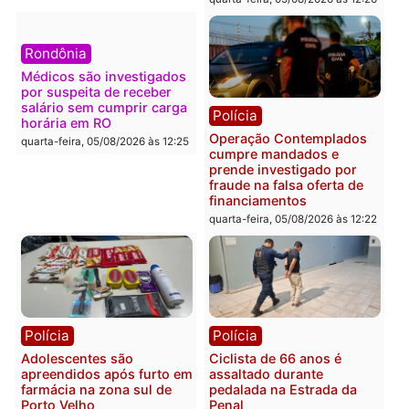
Polícia
Política
Furto de energia já levou
Justiça Eleitoral manda
mais de 80 para a prisão
retirar propaganda de
em 2026
Fúria após convenção
quarta-feira, 05/08/2026 às 12:31
quarta-feira, 05/08/2026 às 12:
Polícia
Com apenas 28% do
efetivo, Polícia Civil de
Rondônia tem maior déficit
Política
do país, aponta estudo
Convenções chegam ao
quarta-feira, 05/08/2026 às 12:29
fim e eleições de 2026
entram na reta decisiva 
Rondônia
quarta-feira, 05/08/2026 às 12:
Rondônia
Médicos são investigados