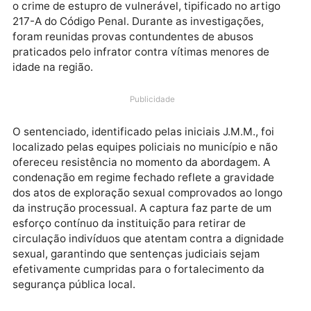
feira (6) a prisão de um homem condenado a mais de
20 anos de reclusão. A ação ocorreu em cumpriment
a um mandado de prisão definitiva expedido pela
Justiça, após o encerramento do processo que apur
o crime de estupro de vulnerável, tipificado no artig
217-A do Código Penal. Durante as investigações,
foram reunidas provas contundentes de abusos
praticados pelo infrator contra vítimas menores de
idade na região.
Publicidade
O sentenciado, identificado pelas iniciais J.M.M., foi
localizado pelas equipes policiais no município e não
ofereceu resistência no momento da abordagem. A
condenação em regime fechado reflete a gravidade
dos atos de exploração sexual comprovados ao long
da instrução processual. A captura faz parte de um