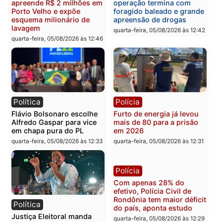
Brasil
Política
TCE reúne candidatos ao
Violência domina o deba
Governo e apresenta
eleitoral e segurança vir
diagnóstico que pode
principal arma dos
mudar os rumos de
candidatos ao Governo 
Rondônia
Rondônia
quarta-feira, 05/08/2026 às 12:52
quarta-feira, 05/08/2026 às 12:
Polícia
Brasil
O dinheiro do crime: PF
Confronto durante
apreende R$ 2 milhões em
operação termina com
Porto Velho e expõe
foragido baleado e gran
esquema milionário de
apreensão de drogas