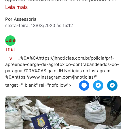
do tipo excesso de carga. Publicidade Os
agentes federais deram ordem de parada a ...
Leia mais
Por
Assessoria
sexta-feira, 13/03/2020 às 15:12
Leia
mai
s
_%0A%0Ahttps://jhnoticias.com.br/policia/prf-
apreende-carga-de-agrotoxico-contrabandeados-d
paraguai/%0A%0ASiga o JH Notícias no Instagram
%0Ahttps://www.instagram.com/jhnoticias/"
target="_blank" rel="nofollow">