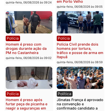
prendem trio na zona
é investigado pela políci
Leste
em RO
quinta-feira, 06/08/2026 às 09:28
quinta-feira, 06/08/2026 às 09:
Polícia
Polícia
Homem é esfaqueado no
Três suspeitos ligados a
tórax durante briga com
facção criminosa são
vizinho no bairro Ulysses
presos por receptação e
Guimarães
adulteração de veículos
em Porto Velho
quinta-feira, 06/08/2026 às 09:24
quinta-feira, 06/08/2026 às 09: