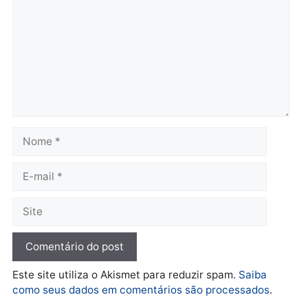
Operação Contemplados
Adolescentes são
cumpre mandados e
apreendidos após furto 
prende investigado por
farmácia na zona sul de
fraude na falsa oferta de
Porto Velho
financiamentos
quarta-feira, 05/08/2026 às 09:
quarta-feira, 05/08/2026 às 12:22
Polícia
Ciclista de 66 anos é
assaltado durante
pedalada na Estrada da
Penal
quarta-feira, 05/08/2026 às 09:09