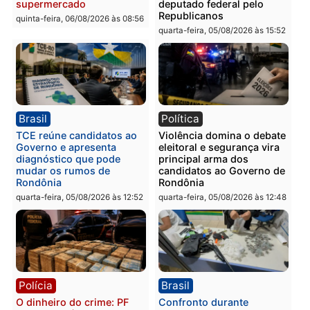
Polícia
Polícia
Homem é preso com
Polícia Civil prende dois
drogas durante ação da
homens por tortura,
PM no Castanheira
tráfico e posse de arma 
Itapuã
quinta-feira, 06/08/2026 às 09:02
quinta-feira, 06/08/2026 às 08:
Polícia
Política
Homem é preso após
Jônatas França é aprova
furtar peça de picanha e
na convenção e
reagir a seguranças em
confirmado candidato a
supermercado
deputado federal pelo
Republicanos
quinta-feira, 06/08/2026 às 08:56
quarta-feira, 05/08/2026 às 15: