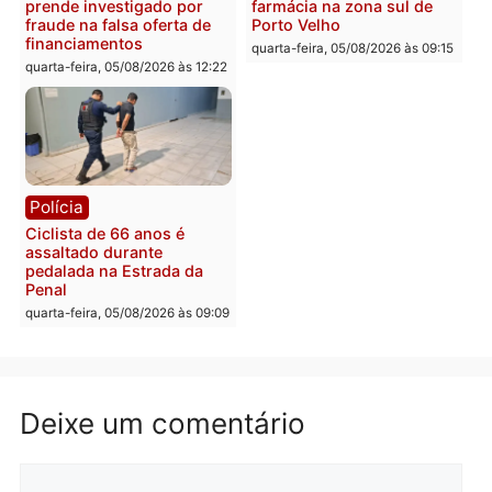
retirar propaganda de
Fúria após convenção
quarta-feira, 05/08/2026 às 12:30
Rondônia
Médicos são investigado
por suspeita de receber
salário sem cumprir car
Política
horária em RO
Convenções chegam ao
quarta-feira, 05/08/2026 às 12:
fim e eleições de 2026
entram na reta decisiva em
Rondônia
quarta-feira, 05/08/2026 às 12:26
Polícia
Polícia