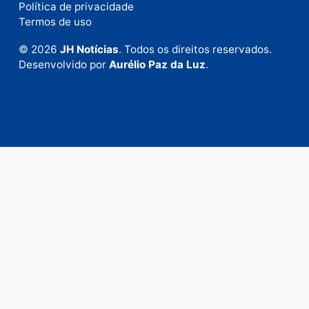
Fale com a nossa redação
Envie suas sugestões de pautas e denúncias, ou en
em contato com nosso departamento comercial pa
anunciar.
Fale Conosco
Rua Elias Gorayeb, 3381
Bairro: Liberdade
Porto Velho - RO
CEP: 76.803-852
+55 (69) 99992-9180