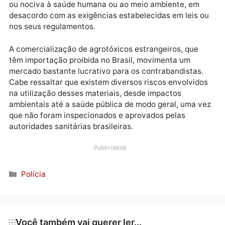
contratado para transporte do adubo e que, por esse
motivo, não sabia da origem, destino, quantidade ou
propriedade do defensivo agrícola apreendido. Diant
dos fatos, o condutor recebeu voz de prisão por cri
de Contrabando (Art. 334-A do Código Penal),
caracterizado pela importação de mercadoria proibi
bem como pelo Art. 56 da Lei dos Crimes Ambientais
por transportar produto ou substância tóxica, perigo
ou nociva à saúde humana ou ao meio ambiente, em
desacordo com as exigências estabelecidas em leis 
nos seus regulamentos.
A comercialização de agrotóxicos estrangeiros, que
têm importação proibida no Brasil, movimenta um
mercado bastante lucrativo para os contrabandistas
Cabe ressaltar que existem diversos riscos envolvid
na utilização desses materiais, desde impactos
ambientais até a saúde pública de modo geral, uma 