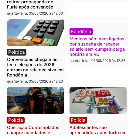
lavagem
quarta-feira, 05/08/2026 às 12:
quarta-feira, 05/08/2026 às 12:46
Política
Polícia
Flávio Bolsonaro escolhe
Furto de energia já levou
Alfredo Gaspar para vice
mais de 80 para a prisão
em chapa pura do PL
em 2026
quarta-feira, 05/08/2026 às 12:33
quarta-feira, 05/08/2026 às 12:
Polícia
Com apenas 28% do
efetivo, Polícia Civil de
Rondônia tem maior défic
Política
do país, aponta estudo
Justiça Eleitoral manda
quarta-feira, 05/08/2026 às 12: