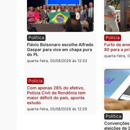
Política
Políc
Violência domina o debate
O dinh
eleitoral e segurança vira
apree
principal arma dos candidatos
Velho
ao Governo de Rondônia
milion
quarta-feira, 05/08/2026 às 12:48
quarta
Política
Políc