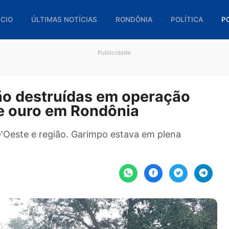
🏠 INÍCIO
ÚLTIMAS NOTÍCIAS
RONDÔNIA
POL
Publicidade
 são destruídas em operaçã
o de ouro em Rondônia
gão D'Oeste e região. Garimpo estava em plena