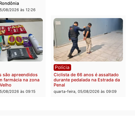
de energia já levou mais de
Justiça Eleitoral manda re
ra a prisão em 2026
propaganda de Fúria apó
convenção
feira, 05/08/2026 às 12:31
quarta-feira, 05/08/2026 às 
Rondônia
Médicos são investigados
suspeita de receber salár
cumprir carga horária em
quarta-feira, 05/08/2026 às 
ica
nções chegam ao fim e
es de 2026 entram na reta
iva em Rondônia
-feira, 05/08/2026 às 12:26