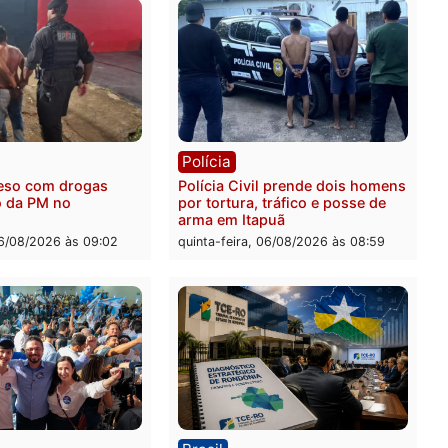
ia
Polícia
 é encontrado morto na
Homem é esfaqueado no 
os Cravos e caso é
durante briga com vizinh
igado pela polícia em RO
bairro Ulysses Guimarães
-feira, 06/08/2026 às 09:26
quinta-feira, 06/08/2026 às 
ia
Polícia
 é preso com drogas
Polícia Civil prende dois
te ação da PM no
por tortura, tráfico e pos
nheira
arma em Itapuã