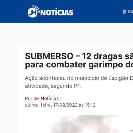
Pular
para
o
conteúdo
SUBMERSO – 12 dragas
para combater garimp
Ação aconteceu no município de Espi
atividade, segundo PF.
Por
JH Notícias
quinta-feira, 17/02/2022 às 15:12