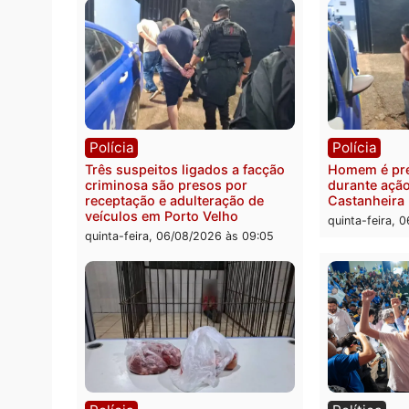
Polícia
Políc
Policiais militares recuperam
Jovem
moto furtada e prendem trio na
Rua d
zona Leste
invest
quinta-feira, 06/08/2026 às 09:28
quinta
Polícia
Políc
Três suspeitos ligados a facção
Homem
criminosa são presos por
duran
receptação e adulteração de
Casta