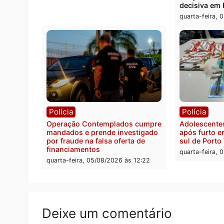
Flávio Bolsonaro escolhe Alfredo
Furto 
Gaspar para vice em chapa pura
80 pa
do PL
quarta-
quarta-feira, 05/08/2026 às 12:33
Polícia
Com apenas 28% do efetivo,
Polícia Civil de Rondônia tem
maior déficit do país, aponta
estudo
quarta-feira, 05/08/2026 às 12:29
Polít
Conve
eleiçõ
decis
quarta