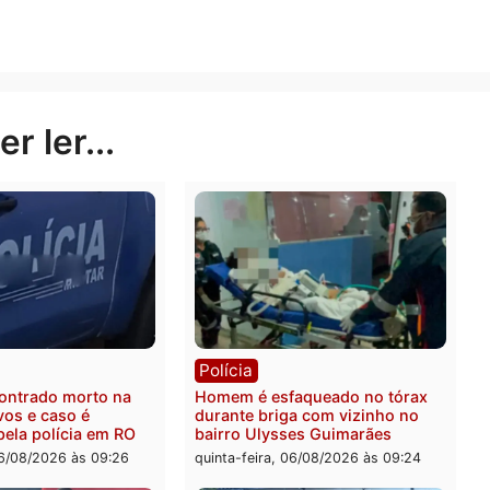
rodutos tóxicos em um equipamento que revolve o fundo 
.
as Roosevelt, Zoró e Aripuanã.
Publicidade
rer ler...