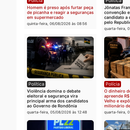
veículos em Porto Velho
quinta
quinta-feira, 06/08/2026 às 09:05
Polícia
Polít
Homem é preso após furtar peça
Jônat
de picanha e reagir a seguranças
conve
em supermercado
candid
pelo 
quinta-feira, 06/08/2026 às 08:56
quarta