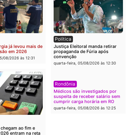
ia
Brasil
eiro do crime: PF
Confronto durante opera
nde R$ 2 milhões em Porto
termina com foragido bal
 e expõe esquema
grande apreensão de dro
ário de lavagem
quarta-feira, 05/08/2026 às 
-feira, 05/08/2026 às 12:46
ia
Política