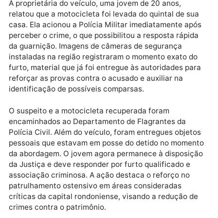
pretendia levar a motocicleta para dentro do
residencial, onde o veículo seria comercializado
ilegalmente. Com ele, foi encontrada uma chave
modificada, utilizada na tentativa de violar o sistema
de ignição da moto.
A proprietária do veículo, uma jovem de 20 anos,
relatou que a motocicleta foi levada do quintal de su
casa. Ela acionou a Polícia Militar imediatamente ap
perceber o crime, o que possibilitou a resposta rápid
da guarnição. Imagens de câmeras de segurança
instaladas na região registraram o momento exato d
furto, material que já foi entregue às autoridades pa
reforçar as provas contra o acusado e auxiliar na
identificação de possíveis comparsas.
O suspeito e a motocicleta recuperada foram
encaminhados ao Departamento de Flagrantes da