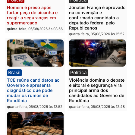
Guimarães
adulteração de veículos
em Porto Velho
quinta-feira, 06/08/2026 às 09:24
quinta-feira, 06/08/2026 às 09:
Polícia
Polícia
Homem é preso com
Polícia Civil prende dois
drogas durante ação da
homens por tortura,
PM no Castanheira
tráfico e posse de arma 
Itapuã
quinta-feira, 06/08/2026 às 09:02
quinta-feira, 06/08/2026 às 08:
Polícia
Política