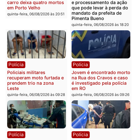
Polícia
Polícia
Homem é encontrado
Polícia Militar apreende
morto em residência no
explosivos e embarcaçã
bairro Colina Park em RO
durante patrulhamento
fluvial no Rio Madeira e
sexta-feira, 07/08/2026 às 09:30
Porto Velho
sexta-feira, 07/08/2026 às 09:2
Polícia
Política
Tragédia na BR-364:
Ministro Dias Tofolli , do
colisão entre caminhão e
TSE, determina reabertu
carro deixa quatro mortos
e processamento da açã
em Porto Velho
que pode levar à perda d
mandato da prefeita de
quinta-feira, 06/08/2026 às 20:51
Pimenta Bueno
quinta-feira, 06/08/2026 às 18: