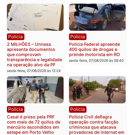
Política
Política
Marcos Rogério apresenta
Eleições 2026: Pastor
Plano de Governo com
Evanildo pode ser o
228 projetos, metas
primeiro pastor de
públicas e
Rondônia na Câmara
acompanhamento de
Federal
resultados
sexta-feira, 07/08/2026 às 18:3
sexta-feira, 07/08/2026 às 18:49
Polícia
Polícia
2 MILHÕES – Unnesa
Polícia Federal apreende
apresenta documentos
400 quilos de drogas e