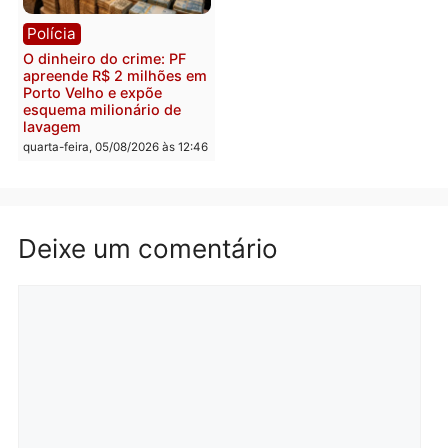
Homem é preso após
Jônatas França é aprova
furtar peça de picanha e
na convenção e
reagir a seguranças em
confirmado candidato a
supermercado
deputado federal pelo
Republicanos
quinta-feira, 06/08/2026 às 08:56
quarta-feira, 05/08/2026 às 15:
Brasil
Política
TCE reúne candidatos ao
Violência domina o deba
Governo e apresenta
eleitoral e segurança vir
diagnóstico que pode
principal arma dos
mudar os rumos de
candidatos ao Governo 
Rondônia
Rondônia
quarta-feira, 05/08/2026 às 12:52
quarta-feira, 05/08/2026 às 12: