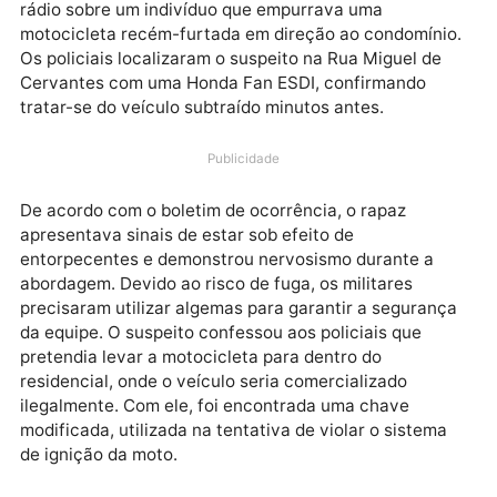
foi preso na madrugada desta segunda-feira, 6 de
abril, no residencial Morar Melhor, em Porto Velho. A
prisão ocorreu após a guarnição Volante 02, do
programa Cidade Segura, receber uma denúncia via
rádio sobre um indivíduo que empurrava uma
motocicleta recém-furtada em direção ao condomíni
Os policiais localizaram o suspeito na Rua Miguel de
Cervantes com uma Honda Fan ESDI, confirmando
tratar-se do veículo subtraído minutos antes.
Publicidade
De acordo com o boletim de ocorrência, o rapaz
apresentava sinais de estar sob efeito de
entorpecentes e demonstrou nervosismo durante a
abordagem. Devido ao risco de fuga, os militares
precisaram utilizar algemas para garantir a seguran
da equipe. O suspeito confessou aos policiais que