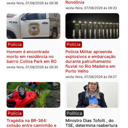
que comprovam
prende motorista em RO
transparência e legalidade
sexta-feira, 07/08/2026 às 09:
na operação alvo da PF
sexta-feira, 07/08/2026 às 12:24
Polícia
Polícia
Casal é preso pela PRF
Polícia Civil deflagra
com mais de 72 quilos de
operação contra facção
mercúrio escondidos em
criminosa que atacava
estepe em Porto Velho
provedores de internet 
Rondônia
sexta-feira, 07/08/2026 às 09:38
sexta-feira, 07/08/2026 às 09:3