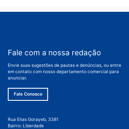
Nome
E-
mail
Site
Este site utiliza o Akismet para reduzir spam.
Saiba
como seus dados em comentários são processados
.