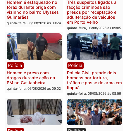
Polícia
Polícia
Policiais militares
Jovem é encontrado mor
recuperam moto furtada e
na Rua dos Cravos e cas
prendem trio na zona
é investigado pela políci
Leste
em RO
quinta-feira, 06/08/2026 às 09:28
quinta-feira, 06/08/2026 às 09:
Polícia
Polícia
Homem é esfaqueado no
Três suspeitos ligados a
tórax durante briga com
facção criminosa são
vizinho no bairro Ulysses
presos por receptação e