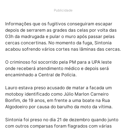
de Carvalho “470”, na madrugada desta terça-feira
(26), Lauro C. A. S., de 20 anos, vulgo “Sintonia” foi
preso bastante lesionado no ramal Lagoa do Sapo,
região próximo aos presídios na Estrada da Penal.
Publicidade
Informações que os fugitivos conseguiram escapar
depois de serrarem as grades das celas por volta da
03h da madrugada e pular o muro após passar pelas
cercas concertinas. No momento da fuga, Sintonia
acabou sofrendo vários cortes nas lâminas das cerc
O criminoso foi socorrido pela PM para a UPA leste
onde receberá atendimento médico e depois será
encaminhado a Central de Polícia.
Lauro estava preso acusado de matar a facada um