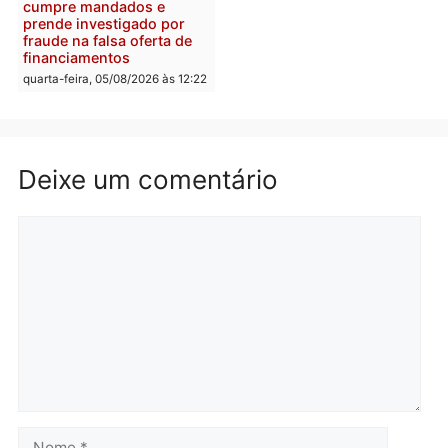
quarta-feira, 05/08/2026 às 12:30
Rondônia
Médicos são investigado
por suspeita de receber
salário sem cumprir car
Política
horária em RO
Convenções chegam ao
quarta-feira, 05/08/2026 às 12:
fim e eleições de 2026
entram na reta decisiva em
Rondônia
quarta-feira, 05/08/2026 às 12:26
Polícia
Operação Contemplados