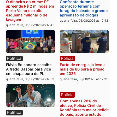
Brasil
Política
TCE reúne candidatos ao
Violência domina o deba
Governo e apresenta
eleitoral e segurança vir
diagnóstico que pode
principal arma dos
mudar os rumos de
candidatos ao Governo 
Rondônia
Rondônia
quarta-feira, 05/08/2026 às 12:52
quarta-feira, 05/08/2026 às 12:
Polícia
Brasil
O dinheiro do crime: PF
Confronto durante
apreende R$ 2 milhões em
operação termina com
Porto Velho e expõe
foragido baleado e gran
esquema milionário de
apreensão de drogas
lavagem
quarta-feira, 05/08/2026 às 12: