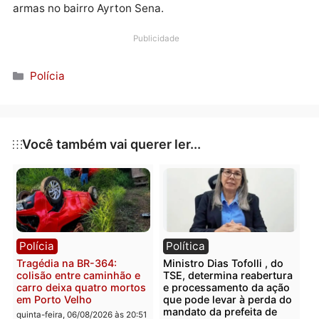
motoboy identificado como Júlio Marlon Carneiro
Bonfim, de 19 anos, em frente a uma boate na Rua
Algodoeiro por causa do barulho da moto da vítima.
Sintonia foi preso no dia 21 de dezembro quando jun
com outros comparsas foram flagrados com várias
armas no bairro Ayrton Sena.
Publicidade
Categorias
Polícia
Você também vai querer ler...