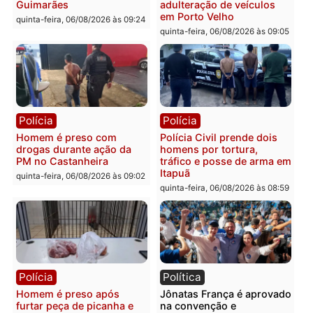
Leste
em RO
quinta-feira, 06/08/2026 às 09:28
quinta-feira, 06/08/2026 às 09:
Polícia
Polícia
Homem é esfaqueado no
Três suspeitos ligados a
tórax durante briga com
facção criminosa são
vizinho no bairro Ulysses
presos por receptação e
Guimarães
adulteração de veículos
em Porto Velho
quinta-feira, 06/08/2026 às 09:24
quinta-feira, 06/08/2026 às 09:
Polícia
Polícia