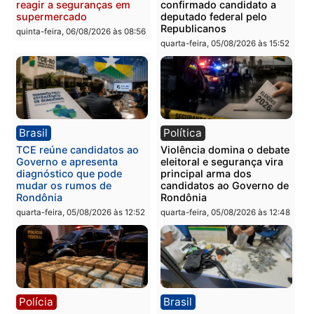
Homem é preso com
Polícia Civil prende dois
drogas durante ação da
homens por tortura,
PM no Castanheira
tráfico e posse de arma 
Itapuã
quinta-feira, 06/08/2026 às 09:02
quinta-feira, 06/08/2026 às 08:
Polícia
Política
Homem é preso após
Jônatas França é aprova
furtar peça de picanha e
na convenção e
reagir a seguranças em
confirmado candidato a
supermercado
deputado federal pelo
Republicanos
quinta-feira, 06/08/2026 às 08:56
quarta-feira, 05/08/2026 às 15: