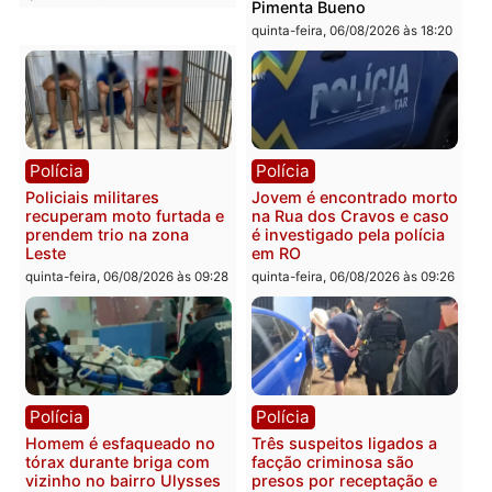
Polícia
Política
Tragédia na BR-364:
Ministro Dias Tofolli , do
colisão entre caminhão e
TSE, determina reabertu
carro deixa quatro mortos
e processamento da açã
em Porto Velho
que pode levar à perda d
mandato da prefeita de
quinta-feira, 06/08/2026 às 20:51
Pimenta Bueno
quinta-feira, 06/08/2026 às 18:
Polícia
Polícia
Policiais militares
Jovem é encontrado mor
recuperam moto furtada e
na Rua dos Cravos e cas
prendem trio na zona
é investigado pela políci