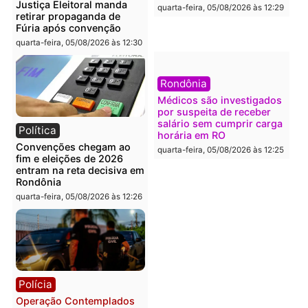
quarta-feira, 05/08/2026 às 12:46
Política
Polícia
Flávio Bolsonaro escolhe
Furto de energia já levou
Alfredo Gaspar para vice
mais de 80 para a prisão
em chapa pura do PL
em 2026
quarta-feira, 05/08/2026 às 12:33
quarta-feira, 05/08/2026 às 12:
Polícia
Com apenas 28% do
efetivo, Polícia Civil de
Rondônia tem maior défic
Política
do país, aponta estudo
Justiça Eleitoral manda
quarta-feira, 05/08/2026 às 12:
retirar propaganda de
Fúria após convenção