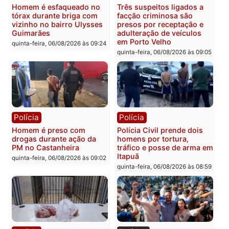
Polícia
Polícia
Policiais militares
Jovem é encontrado mor
recuperam moto furtada e
na Rua dos Cravos e cas
prendem trio na zona
é investigado pela políci
Leste
em RO
quinta-feira, 06/08/2026 às 09:28
quinta-feira, 06/08/2026 às 09:
Polícia
Polícia
Homem é esfaqueado no
Três suspeitos ligados a
tórax durante briga com
facção criminosa são
vizinho no bairro Ulysses
presos por receptação e
Guimarães
adulteração de veículos
em Porto Velho
quinta-feira, 06/08/2026 às 09:24
quinta-feira, 06/08/2026 às 09: