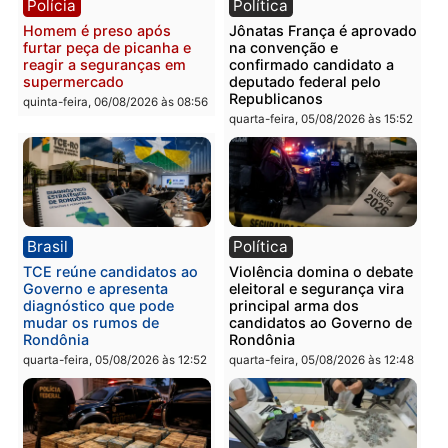
Polícia
Polícia
Homem é preso com
Polícia Civil prende dois
drogas durante ação da
homens por tortura,
PM no Castanheira
tráfico e posse de arma 
Itapuã
quinta-feira, 06/08/2026 às 09:02
quinta-feira, 06/08/2026 às 08:
Polícia
Política
Homem é preso após
Jônatas França é aprova
furtar peça de picanha e
na convenção e
reagir a seguranças em
confirmado candidato a
supermercado
deputado federal pelo