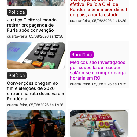
O dinheiro do crime: PF
Confronto durante
apreende R$ 2 milhões em
operação termina com
Porto Velho e expõe
foragido baleado e gran
esquema milionário de
apreensão de drogas
lavagem
quarta-feira, 05/08/2026 às 12:
quarta-feira, 05/08/2026 às 12:46
Política
Polícia
Flávio Bolsonaro escolhe
Furto de energia já levou
Alfredo Gaspar para vice
mais de 80 para a prisão
em chapa pura do PL
em 2026
quarta-feira, 05/08/2026 às 12:33
quarta-feira, 05/08/2026 às 12:
Polícia
Com apenas 28% do