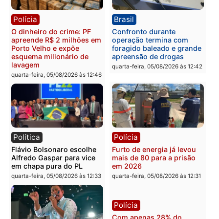
Republicanos
quinta-feira, 06/08/2026 às 08:56
quarta-feira, 05/08/2026 às 15:
Brasil
Política
TCE reúne candidatos ao
Violência domina o deba
Governo e apresenta
eleitoral e segurança vir
diagnóstico que pode
principal arma dos
mudar os rumos de
candidatos ao Governo 
Rondônia
Rondônia
quarta-feira, 05/08/2026 às 12:52
quarta-feira, 05/08/2026 às 12:
Polícia
Brasil