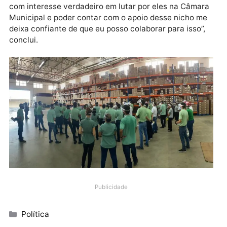
explanando sobre algumas das propostas de trabalh
que o mesmo traz como bandeira de campanha. Com
receptividade bastante positiva Alisson acredita que
suas caminhadas e visitas estão ajudando a alcança
seu objetivo, que além de ouvir os anseios da
população, é também de levar as propostas de
mudança para nossa cidade. “Tanto os trabalhadore
quanto empresários precisam saber que tem alguém
com interesse verdadeiro em lutar por eles na Câma
Municipal e poder contar com o apoio desse nicho m
deixa confiante de que eu posso colaborar para isso”
conclui.