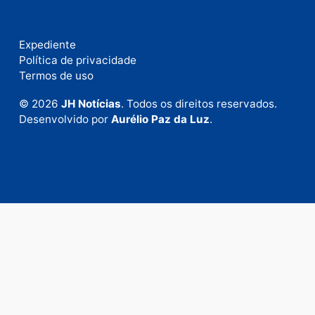
Fale com a nossa redação
Envie suas sugestões de pautas e denúncias, ou en
em contato com nosso departamento comercial pa
anunciar.
Fale Conosco
Rua Elias Gorayeb, 3381
Bairro: Liberdade
Porto Velho - RO