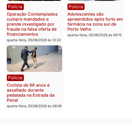
efetivo, Polícia Civil de
Rondônia tem maior défic
Política
do país, aponta estudo
Justiça Eleitoral manda
quarta-feira, 05/08/2026 às 12:
retirar propaganda de
Fúria após convenção
quarta-feira, 05/08/2026 às 12:30
Rondônia
Médicos são investigado
por suspeita de receber
salário sem cumprir car
Política
horária em RO
Convenções chegam ao
quarta-feira, 05/08/2026 às 12:
fim e eleições de 2026
entram na reta decisiva em
Rondônia
quarta-feira, 05/08/2026 às 12:26