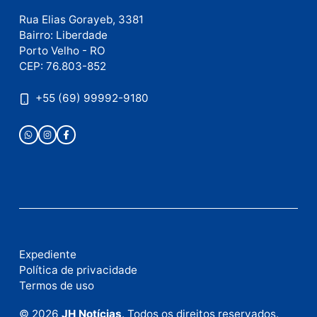
E-
mail
Site
Este site utiliza o Akismet para reduzir spam.
Saiba
como seus dados em comentários são processados
.
Publicidade