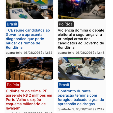
Polícia
Polícia
Homem é preso com
Polícia Civil prende dois
drogas durante ação da
homens por tortura,
PM no Castanheira
tráfico e posse de arma 
Itapuã
quinta-feira, 06/08/2026 às 09:02
quinta-feira, 06/08/2026 às 08:
Polícia
Política
Homem é preso após
Jônatas França é aprova
furtar peça de picanha e
na convenção e