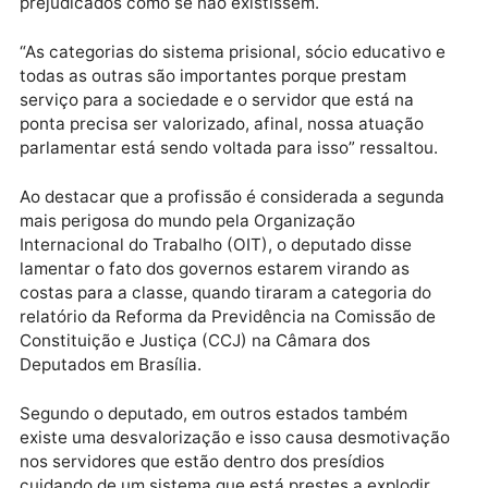
não foi convidado pelos integrantes da Mesa de
Negociação Permanente (Menp) do Executivo e isso
faz lembrar que em 2015 foi criada uma comissão en
sindicato e governo para discutir a temática.
Por existir um plano discutido, o deputado disse
acreditar que seja fácil chegar a um consenso, porq
conhece a realidade financeira do país que hoje pas
por um momento difícil causado pela crise política, 
que não permitirá que os profissionais sejam
prejudicados como se não existissem.
“As categorias do sistema prisional, sócio educativo 
todas as outras são importantes porque prestam
serviço para a sociedade e o servidor que está na
ponta precisa ser valorizado, afinal, nossa atuação
parlamentar está sendo voltada para isso” ressaltou.