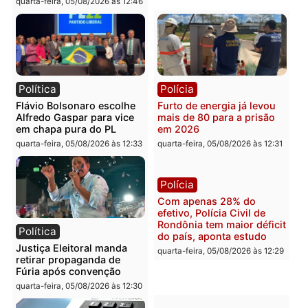
reagir a seguranças em
confirmado candidato a
supermercado
deputado federal pelo
Republicanos
quinta-feira, 06/08/2026 às 08:56
quarta-feira, 05/08/2026 às 15:
Brasil
Política
TCE reúne candidatos ao
Violência domina o deba
Governo e apresenta
eleitoral e segurança vir
diagnóstico que pode
principal arma dos
mudar os rumos de
candidatos ao Governo 
Rondônia
Rondônia
quarta-feira, 05/08/2026 às 12:52
quarta-feira, 05/08/2026 às 12: