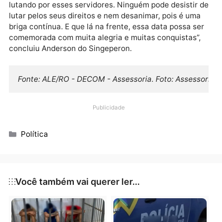
recebidas, devidamente apuradas e esclarecidas.
Procuramos mostrar para a sociedade a atuação dos
nossos agentes de forma heróica dentro das unidad
prisionais”, informou.
Anderson lembrou a última rebelião ocorrida no
Presídio Ênio Pinheiro, controlados por agentes
penitenciários “que não tiveram, sequer, o
reconhecimento do governo do Estado, mas mesmo
com toda desvalorização são aguerridos no
cumprimento do dever e merecem respeito e
consideração”, comentou o deputado.
Por fim Anderson disse que mesmo diante das autuai
circunstâncias, “é preciso comemorar o que já foi
conquistado, mas mesmo assim, continuaremos
lutando por esses servidores. Ninguém pode desistir
lutar pelos seus direitos e nem desanimar, pois é um