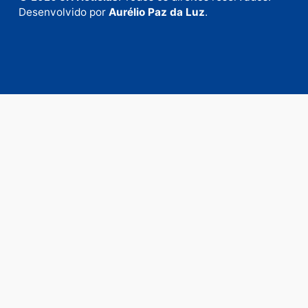
Fale com a nossa redação
Envie suas sugestões de pautas e denúncias, ou en
em contato com nosso departamento comercial pa
anunciar.
Fale Conosco
Rua Elias Gorayeb, 3381