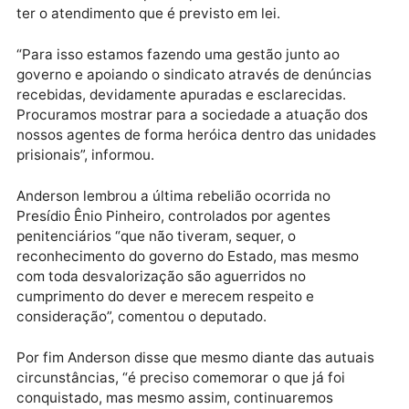
profissional tenha acesso a treinamentos na área de
tiro, humanas e em todas as áreas necessárias para
que possa ter o preparo no momento das ações.
“Eu parabenizo todos os agentes penitenciários pela
data comemorativa e afirmou que, se não for com es
governo será com o próximo, mas as nossas lutas tê
que continuar porque é preciso devolver para a
sociedade o preso recuperado”, declarou Anderson.
O deputado afirmou que para o sistema ser
humanizado, precisa necessariamente começar com
trabalhador, principalmente aquele que está na port
abrindo o cadeado para o preso ser ressocializado e
ter o atendimento que é previsto em lei.
“Para isso estamos fazendo uma gestão junto ao
governo e apoiando o sindicato através de denúncia