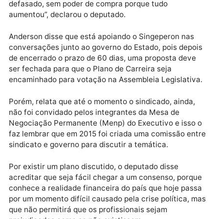
bons quadros na Secretaria de Justiça (Sejus), uma
vez que os servidores não têm perspectiva para o
futuro.
“Por isso lutamos por um sistema mais forte e huma
com servidores valorizados que andem de cabeça
erguida, pois infelizmente hoje, a classe amarga qua
anos sem revisão de inflação e com um salário
defasado, sem poder de compra porque tudo
aumentou”, declarou o deputado.
Anderson disse que está apoiando o Singeperon nas
conversações junto ao governo do Estado, pois depo
de encerrado o prazo de 60 dias, uma proposta deve
ser fechada para que o Plano de Carreira seja
encaminhado para votação na Assembleia Legislativ
Porém, relata que até o momento o sindicado, ainda,