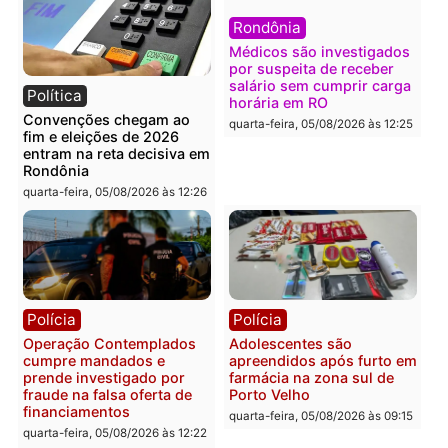
Polícia
Brasil
O dinheiro do crime: PF
Confronto durante
apreende R$ 2 milhões em
operação termina com
Porto Velho e expõe
foragido baleado e gran
esquema milionário de
apreensão de drogas
lavagem
quarta-feira, 05/08/2026 às 12:
quarta-feira, 05/08/2026 às 12:46
Política
Polícia
Flávio Bolsonaro escolhe
Furto de energia já levou
Alfredo Gaspar para vice
mais de 80 para a prisão
em chapa pura do PL
em 2026
quarta-feira, 05/08/2026 às 12:33
quarta-feira, 05/08/2026 às 12:
Polícia