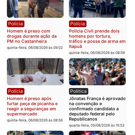
Polícia
Polícia
Policiais militares
Jovem é encontrado mor
recuperam moto furtada e
na Rua dos Cravos e cas
prendem trio na zona
é investigado pela políci
Leste
em RO
quinta-feira, 06/08/2026 às 09:28
quinta-feira, 06/08/2026 às 09:
Polícia
Polícia
Homem é esfaqueado no
Três suspeitos ligados a
tórax durante briga com
facção criminosa são
vizinho no bairro Ulysses
presos por receptação e
Guimarães
adulteração de veículos
em Porto Velho
quinta-feira, 06/08/2026 às 09:24
quinta-feira, 06/08/2026 às 09: