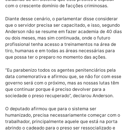
Ao destacar que a profissão é considerada a segund
mais perigosa do mundo pela Organização
Internacional do Trabalho (OIT), o deputado disse
lamentar o fato dos governos estarem virando as
costas para a classe, quando tiraram a categoria do
relatório da Reforma da Previdência na Comissão de
Constituição e Justiça (CCJ) na Câmara dos
Deputados em Brasília.
Segundo o deputado, em outros estados também
existe uma desvalorização e isso causa desmotivaç
nos servidores que estão dentro dos presídios
cuidando de um sistema que está prestes a explodir
com o crescente domínio de facções criminosas.
Diante desse cenário, o parlamentar disse considera
que o servidor precisa ser capacitado, e isso, segun
Anderson não se resume em fazer academia de 40 d
ou dois meses, mas sim continuada, onde o futuro