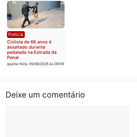
Com apenas 28% do
efetivo, Polícia Civil de
Rondônia tem maior défic
Política
do país, aponta estudo
Justiça Eleitoral manda
quarta-feira, 05/08/2026 às 12:
retirar propaganda de
Fúria após convenção
quarta-feira, 05/08/2026 às 12:30
Rondônia
Médicos são investigado
por suspeita de receber
salário sem cumprir car
Política
horária em RO
Convenções chegam ao
quarta-feira, 05/08/2026 às 12:
fim e eleições de 2026
entram na reta decisiva em
Rondônia
quarta-feira, 05/08/2026 às 12:26