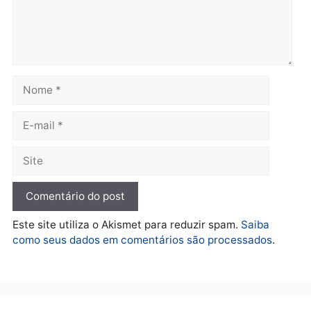
Polícia
Polícia
Operação Contemplados
Adolescentes são
cumpre mandados e
apreendidos após furto 
prende investigado por
farmácia na zona sul de
fraude na falsa oferta de
Porto Velho
financiamentos
quarta-feira, 05/08/2026 às 09:
quarta-feira, 05/08/2026 às 12:22
Polícia
Ciclista de 66 anos é
assaltado durante
pedalada na Estrada da