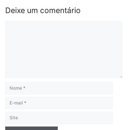
Brasil
Política
TCE reúne candidatos ao
Violência domina o deba
Governo e apresenta
eleitoral e segurança vir
diagnóstico que pode
principal arma dos
mudar os rumos de
candidatos ao Governo 
Rondônia
Rondônia
quarta-feira, 05/08/2026 às 12:52
quarta-feira, 05/08/2026 às 12:
Polícia
O dinheiro do crime: PF
apreende R$ 2 milhões em
Porto Velho e expõe
esquema milionário de
lavagem
quarta-feira, 05/08/2026 às 12:46