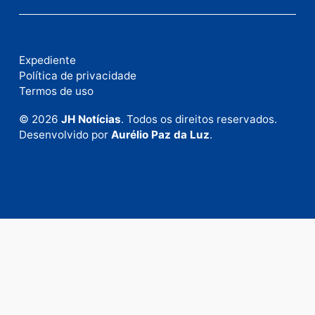
Fale com a nossa redação
Envie suas sugestões de pautas e denúncias, ou en
em contato com nosso departamento comercial pa
anunciar.
Fale Conosco
Rua Elias Gorayeb, 3381
Bairro: Liberdade
Porto Velho - RO
CEP: 76.803-852