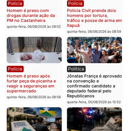
quinta-feira, 06/08/2026 às 09:28
quinta-feira, 06/08/2026 às 09:
Polícia
Polícia
Homem é esfaqueado no
Três suspeitos ligados a
tórax durante briga com
facção criminosa são
vizinho no bairro Ulysses
presos por receptação e
Guimarães
adulteração de veículos
em Porto Velho
quinta-feira, 06/08/2026 às 09:24
quinta-feira, 06/08/2026 às 09:
Polícia
Polícia
Homem é preso com
Polícia Civil prende dois