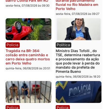
com mais de 72 quilos de
operação contra facção
mercúrio escondidos em
criminosa que atacava
estepe em Porto Velho
provedores de internet 
Rondônia
sexta-feira, 07/08/2026 às 09:38
sexta-feira, 07/08/2026 às 09:3
Polícia
Polícia
Homem é encontrado
Polícia Militar apreende
morto em residência no
explosivos e embarcaçã
bairro Colina Park em RO
durante patrulhamento
fluvial no Rio Madeira e
sexta-feira, 07/08/2026 às 09:30
Porto Velho
sexta-feira, 07/08/2026 às 09:2