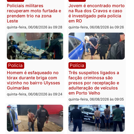
Polícia
Política
Tragédia na BR-364:
Ministro Dias Tofolli , do
colisão entre caminhão e
TSE, determina reabertu
carro deixa quatro mortos
e processamento da açã
em Porto Velho
que pode levar à perda d
mandato da prefeita de
quinta-feira, 06/08/2026 às 20:51
Pimenta Bueno
quinta-feira, 06/08/2026 às 18:
Polícia
Polícia
Policiais militares
Jovem é encontrado mor
recuperam moto furtada e
na Rua dos Cravos e cas
prendem trio na zona
é investigado pela políci
Leste
em RO