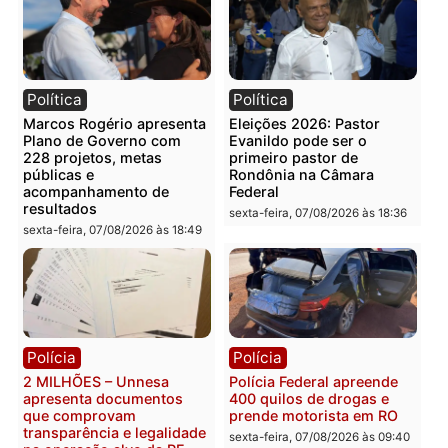
Categorias
Política
Você também vai querer ler...
Política
Política
Marcos Rogério apresenta
Eleições 2026: Pastor
Plano de Governo com
Evanildo pode ser o
228 projetos, metas
primeiro pastor de
públicas e
Rondônia na Câmara
acompanhamento de
Federal
resultados
sexta-feira, 07/08/2026 às 18:3