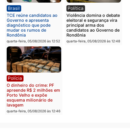
drogas durante ação da
homens por tortura,
PM no Castanheira
tráfico e posse de arma 
Itapuã
quinta-feira, 06/08/2026 às 09:02
quinta-feira, 06/08/2026 às 08:
Polícia
Política
Homem é preso após
Jônatas França é aprova
furtar peça de picanha e
na convenção e
reagir a seguranças em
confirmado candidato a
supermercado
deputado federal pelo
Republicanos
quinta-feira, 06/08/2026 às 08:56
quarta-feira, 05/08/2026 às 15: