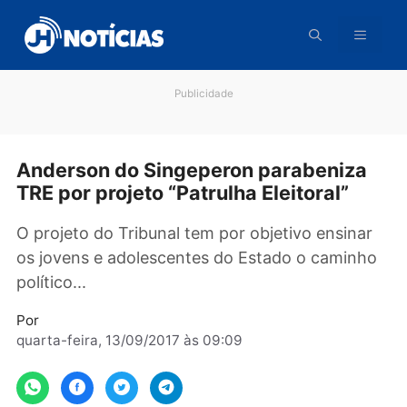
Pular
para
o
conteúdo
Publicidade
Anderson do Singeperon parabeniz
TRE por projeto “Patrulha Eleitoral”
O projeto do Tribunal tem por objetivo ensina
os jovens e adolescentes do Estado o camin
político...
Por
quarta-feira, 13/09/2017 às 09:09