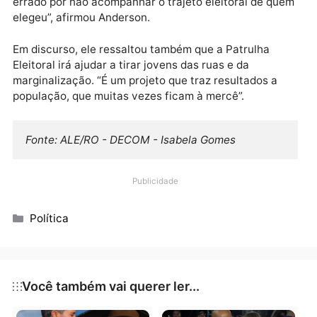
importância, pois faz com que os jovens e
adolescentes das escolas públicas e particulares do
Estado passem a exercer melhor sua cidadania. “O
projeto ensina o jovem o caminho político, o que a
grande maioria dos eleitores não acompanha e, em
época de campanha, acabam por ficar frágeis, vota
errado por não acompanhar o trajeto eleitoral de qu
elegeu”, afirmou Anderson.
Em discurso, ele ressaltou também que a Patrulha
Eleitoral irá ajudar a tirar jovens das ruas e da
marginalização. “É um projeto que traz resultados a
população, que muitas vezes ficam à mercê”.
Fonte: ALE/RO - DECOM - Isabela Gomes
Publicidade