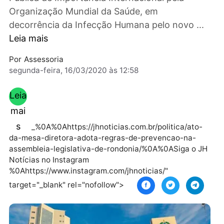
sobre a Declaração de Emergência em Saúde
Pública de Importância Internacional pela
Organização Mundial da Saúde, em
decorrência da Infecção Humana pelo novo ..
Leia mais
Por
Assessoria
segunda-feira, 16/03/2020 às 12:58
Leia
mai
s
_%0A%0Ahttps://jhnoticias.com.br/politica/ato
da-mesa-diretora-adota-regras-de-prevencao-na-
assembleia-legislativa-de-rondonia/%0A%0ASiga o 
Notícias no Instagram
%0Ahttps://www.instagram.com/jhnoticias/"