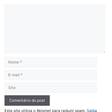
por suspeita de receber
salário sem cumprir car
Política
horária em RO
Convenções chegam ao
quarta-feira, 05/08/2026 às 12:
fim e eleições de 2026
entram na reta decisiva em
Rondônia
quarta-feira, 05/08/2026 às 12:26
Polícia
Operação Contemplados
cumpre mandados e
prende investigado por
fraude na falsa oferta de
financiamentos
quarta-feira, 05/08/2026 às 12:22