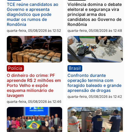
Polícia
Política
Homem é preso após
Jônatas França é aprova
furtar peça de picanha e
na convenção e
reagir a seguranças em
confirmado candidato a
supermercado
deputado federal pelo
Republicanos
quinta-feira, 06/08/2026 às 08:56
quarta-feira, 05/08/2026 às 15:
Brasil
Política
TCE reúne candidatos ao
Violência domina o deba
Governo e apresenta
eleitoral e segurança vir