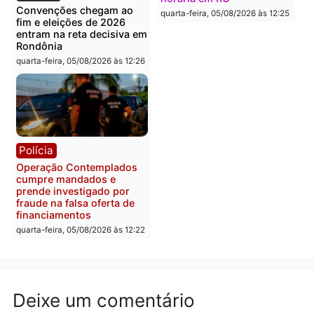
Política
Polícia
Flávio Bolsonaro escolhe
Furto de energia já levou
Alfredo Gaspar para vice
mais de 80 para a prisão
em chapa pura do PL
em 2026
quarta-feira, 05/08/2026 às 12:33
quarta-feira, 05/08/2026 às 12:
Polícia
Com apenas 28% do
efetivo, Polícia Civil de
Rondônia tem maior défic
Política
do país, aponta estudo
Justiça Eleitoral manda
quarta-feira, 05/08/2026 às 12:
retirar propaganda de
Fúria após convenção
quarta-feira, 05/08/2026 às 12:30
Rondônia
Médicos são investigado