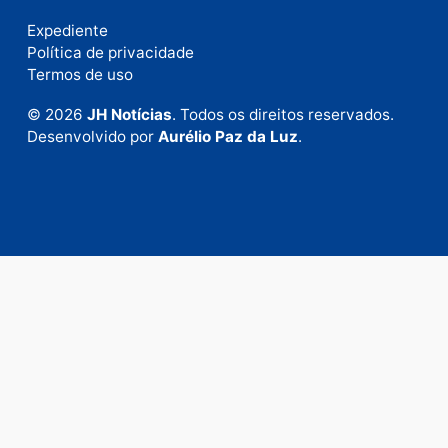
Fale com a nossa redação
Envie suas sugestões de pautas e denúncias, ou en
em contato com nosso departamento comercial pa
anunciar.
Fale Conosco
Rua Elias Gorayeb, 3381
Bairro: Liberdade
Porto Velho - RO
CEP: 76.803-852