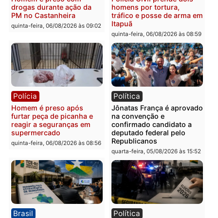
Polícia
Polícia
Homem é esfaqueado no
Três suspeitos ligados a
tórax durante briga com
facção criminosa são
vizinho no bairro Ulysses
presos por receptação e
Guimarães
adulteração de veículos
em Porto Velho
quinta-feira, 06/08/2026 às 09:24
quinta-feira, 06/08/2026 às 09:
Polícia
Polícia
Homem é preso com
Polícia Civil prende dois
drogas durante ação da
homens por tortura,
PM no Castanheira
tráfico e posse de arma 
Itapuã
quinta-feira, 06/08/2026 às 09:02
quinta-feira, 06/08/2026 às 08: