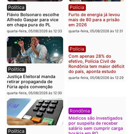
diagnóstico que pode
principal arma dos
mudar os rumos de
candidatos ao Governo 
Rondônia
Rondônia
quarta-feira, 05/08/2026 às 12:52
quarta-feira, 05/08/2026 às 12:
Polícia
Brasil
O dinheiro do crime: PF
Confronto durante
apreende R$ 2 milhões em
operação termina com
Porto Velho e expõe
foragido baleado e gran
esquema milionário de
apreensão de drogas
lavagem
quarta-feira, 05/08/2026 às 12:
quarta-feira, 05/08/2026 às 12:46