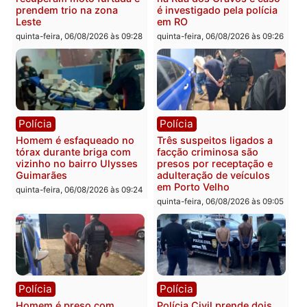
colisão entre caminhão e
TSE, determina reabertu
carro deixa quatro mortos
e processamento da açã
em Porto Velho
que pode levar à perda d
mandato da prefeita de
quinta-feira, 06/08/2026 às 20:51
Pimenta Bueno
quinta-feira, 06/08/2026 às 18:
Polícia
Polícia
Policiais militares
Jovem é encontrado mor
recuperam moto furtada e
na Rua dos Cravos e cas
prendem trio na zona
é investigado pela políci
Leste
em RO
quinta-feira, 06/08/2026 às 09:28
quinta-feira, 06/08/2026 às 09: