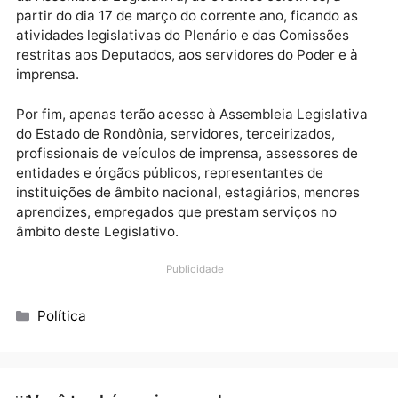
assessores, que executam atividades externas, dev
permanecer em seus Municípios de representação
política, evitando deslocarem-se para a Capital,
prestando contas de suas atividades por mídias
digitais.
Fica ainda, suspensa a realização, nas dependências
da Assembleia Legislativa, de eventos coletivos, a
partir do dia 17 de março do corrente ano, ficando as
atividades legislativas do Plenário e das Comissões
restritas aos Deputados, aos servidores do Poder e à
imprensa.
Por fim, apenas terão acesso à Assembleia Legislati
do Estado de Rondônia, servidores, terceirizados,
profissionais de veículos de imprensa, assessores de
entidades e órgãos públicos, representantes de
instituições de âmbito nacional, estagiários, menore