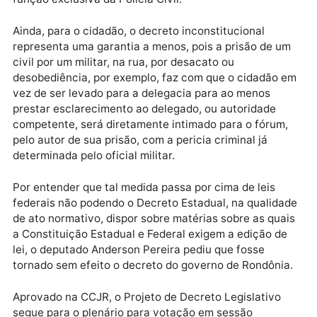
pública e a execução de atividades de Defesa Civil,
cabendo exclusivamente a Policia Civil à função é
prevenir, repreender e investigar crimes.
Porém, ao assinar o decreto 23.682/19 o governador
autorizou a Polícia Militar do Estado de Rondônia a
requisitar emissão de laudos ao Instituto de
Criminalística e ao Instituto Medico Legal – IML,
função exclusiva da Polícia Civil.
Ainda, para o cidadão, o decreto inconstitucional
representa uma garantia a menos, pois a prisão de 
civil por um militar, na rua, por desacato ou
desobediência, por exemplo, faz com que o cidadão
vez de ser levado para a delegacia para ao menos
prestar esclarecimento ao delegado, ou autoridade
competente, será diretamente intimado para o fórum
pelo autor de sua prisão, com a pericia criminal já
determinada pelo oficial militar.