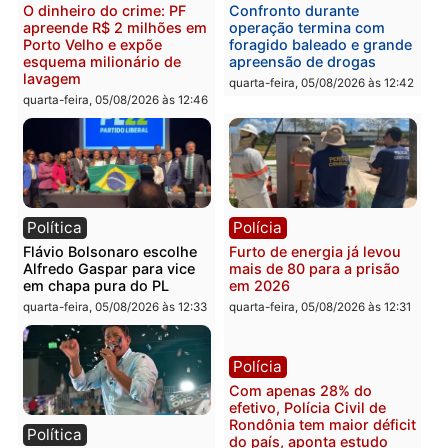
Republicanos
quinta-feira, 06/08/2026 às 08:56
quarta-feira, 05/08/2026 às 15:
Brasil
Política
TCE reúne candidatos ao
Violência domina o deba
Governo e apresenta
eleitoral e segurança vir
diagnóstico que pode
principal arma dos
mudar os rumos de
candidatos ao Governo 
Rondônia
Rondônia
quarta-feira, 05/08/2026 às 12:52
quarta-feira, 05/08/2026 às 12:
Polícia
Brasil