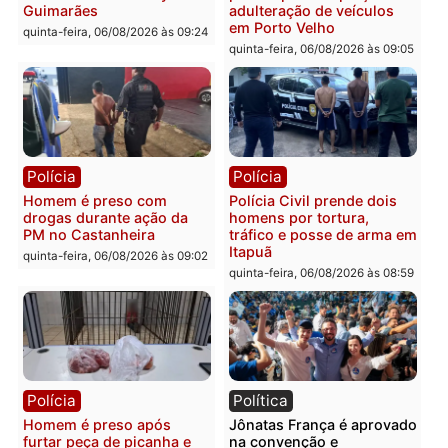
Polícia
Polícia
Policiais militares
Jovem é encontrado mor
recuperam moto furtada e
na Rua dos Cravos e cas
prendem trio na zona
é investigado pela políci
Leste
em RO
quinta-feira, 06/08/2026 às 09:28
quinta-feira, 06/08/2026 às 09:
Polícia
Polícia
Homem é esfaqueado no
Três suspeitos ligados a
tórax durante briga com
facção criminosa são
vizinho no bairro Ulysses
presos por receptação e
Guimarães
adulteração de veículos
em Porto Velho
quinta-feira, 06/08/2026 às 09:24
quinta-feira, 06/08/2026 às 09: