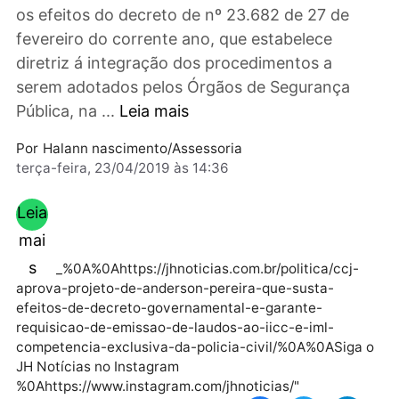
aprovado o Projeto de Decreto Legislativo do
deputado Anderson Pereira (PROS), que sust
os efeitos do decreto de nº 23.682 de 27 de
fevereiro do corrente ano, que estabelece
diretriz á integração dos procedimentos a
serem adotados pelos Órgãos de Segurança
Pública, na ...
Leia mais
Por
Halann nascimento/Assessoria
terça-feira, 23/04/2019 às 14:36
Leia
mai
s
_%0A%0Ahttps://jhnoticias.com.br/politica/ccj-
aprova-projeto-de-anderson-pereira-que-susta-
efeitos-de-decreto-governamental-e-garante-