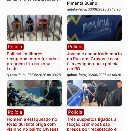
Você também vai querer ler...
Polícia
Política
Tragédia na BR-364:
Ministro Dias Tofolli , do
colisão entre caminhão e
TSE, determina reabertu
carro deixa quatro mortos
e processamento da açã
em Porto Velho
que pode levar à perda d
mandato da prefeita de
quinta-feira, 06/08/2026 às 20:51
Pimenta Bueno
quinta-feira, 06/08/2026 às 18: