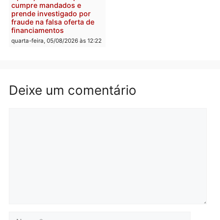
efetivo, Polícia Civil de
Rondônia tem maior défic
Política
do país, aponta estudo
Justiça Eleitoral manda
quarta-feira, 05/08/2026 às 12:
retirar propaganda de
Fúria após convenção
quarta-feira, 05/08/2026 às 12:30
Rondônia
Médicos são investigado
por suspeita de receber
salário sem cumprir car
Política
horária em RO
Convenções chegam ao
quarta-feira, 05/08/2026 às 12:
fim e eleições de 2026
entram na reta decisiva em
Rondônia
quarta-feira, 05/08/2026 às 12:26