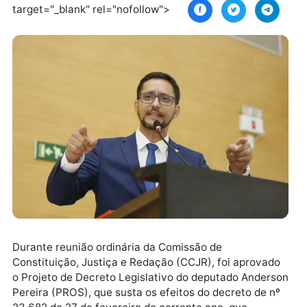
requisicao-de-emissao-de-laudos-ao-iicc-e-iml-
competencia-exclusiva-da-policia-civil/%0A%0ASig
JH Notícias no Instagram
%0Ahttps://www.instagram.com/jhnoticias/"
target="_blank" rel="nofollow">