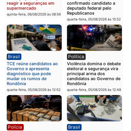
Polícia
Polícia
Homem é preso com
Polícia Civil prende dois
drogas durante ação da
homens por tortura,
PM no Castanheira
tráfico e posse de arma 
Itapuã
quinta-feira, 06/08/2026 às 09:02
quinta-feira, 06/08/2026 às 08:
Polícia
Política
Homem é preso após
Jônatas França é aprova
furtar peça de picanha e
na convenção e
reagir a seguranças em
confirmado candidato a
supermercado
deputado federal pelo