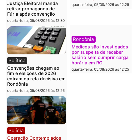
O dinheiro do crime: PF
Confronto durante
apreende R$ 2 milhões em
operação termina com
Porto Velho e expõe
foragido baleado e gran
esquema milionário de
apreensão de drogas
lavagem
quarta-feira, 05/08/2026 às 12:
quarta-feira, 05/08/2026 às 12:46
Política
Polícia
Flávio Bolsonaro escolhe
Furto de energia já levou
Alfredo Gaspar para vice
mais de 80 para a prisão
em chapa pura do PL
em 2026
quarta-feira, 05/08/2026 às 12:33
quarta-feira, 05/08/2026 às 12:
Polícia
Com apenas 28% do