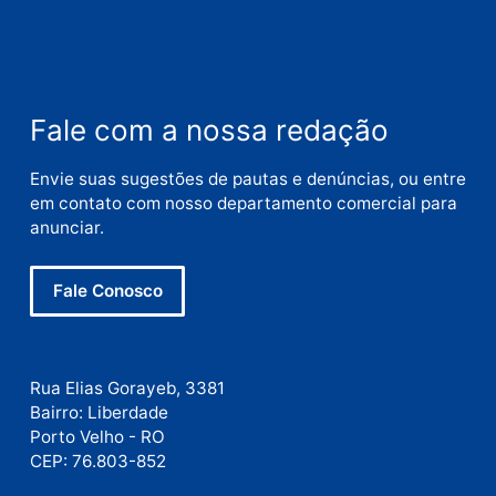
Nome
E-
mail
Site
Este site utiliza o Akismet para reduzir spam.
Saiba
como seus dados em comentários são processados
.