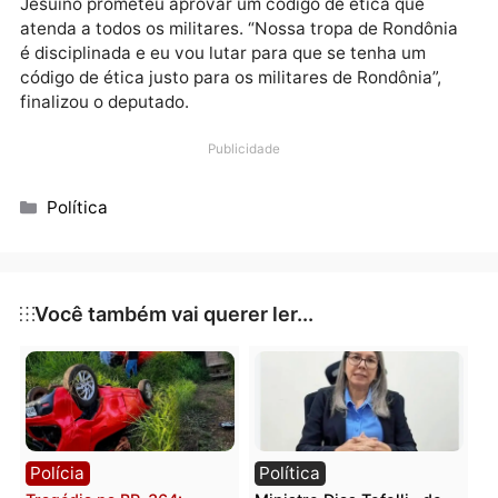
De acordo com o deputado estadual do MT, Elizeu, o
texto apresentado em seu Estado também afrontava
democracia e a matéria teve que ser retirada da pau
para uma ampla discussão no parlamento. “Esse
debate aqui em Rondônia é de suma importância par
que se tenha um código de ética e disciplinar militar
justo e não uma mordaça. Parabenizo o deputado
Jesuíno por lutar pela classe militar e por debater o
texto do projeto que tem interferência direta na vida
profissional do policial”, elogiou o parlamentar.
Jesuíno prometeu aprovar um código de ética que
atenda a todos os militares. “Nossa tropa de Rondôn
é disciplinada e eu vou lutar para que se tenha um
código de ética justo para os militares de Rondônia”,
finalizou o deputado.
Publicidade