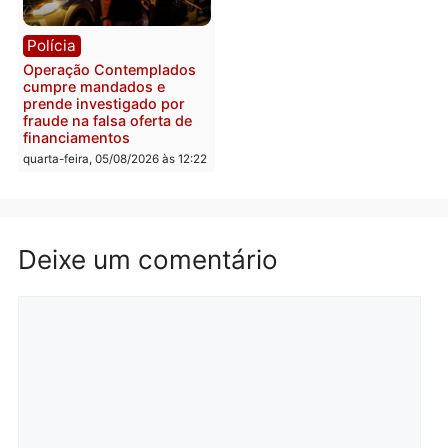
em chapa pura do PL
em 2026
quarta-feira, 05/08/2026 às 12:33
quarta-feira, 05/08/2026 às 12:
Polícia
Com apenas 28% do
efetivo, Polícia Civil de
Rondônia tem maior défic
Política
do país, aponta estudo
Justiça Eleitoral manda
quarta-feira, 05/08/2026 às 12:
retirar propaganda de
Fúria após convenção
quarta-feira, 05/08/2026 às 12:30
Rondônia
Médicos são investigado
por suspeita de receber
salário sem cumprir car
Política
horária em RO
Convenções chegam ao
quarta-feira, 05/08/2026 às 12:
fim e eleições de 2026