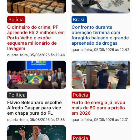
Polícia
Política
Homem é preso após
Jônatas França é aprova
furtar peça de picanha e
na convenção e
reagir a seguranças em
confirmado candidato a
supermercado
deputado federal pelo
Republicanos
quinta-feira, 06/08/2026 às 08:56
quarta-feira, 05/08/2026 às 15:
Brasil
Política
TCE reúne candidatos ao
Violência domina o deba
Governo e apresenta
eleitoral e segurança vir
diagnóstico que pode
principal arma dos
mudar os rumos de
candidatos ao Governo 
Rondônia
Rondônia
quarta-feira, 05/08/2026 às 12:52
quarta-feira, 05/08/2026 às 12: