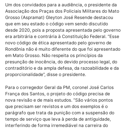
O parlamentar também destacou a necessidade de 
haver diferenciação de tratamento entre Oficiais e
Praças nos Códigos de Ética e Disciplina. “O
entendimento é que ninguém está acima da lei e os
atos disciplinares devem ter publicidade para todos”,
pontuou Jesuíno.
Um dos convidados para a audiência, o presidente d
Associação dos Praças dos Policiais Militares do Ma
Grosso (Aspramat) Gleyton José Resende destacou
que em seu estado o código vem sendo discutido
desde 2020, pois a proposta apresentada pelo gove
era arbitrária e contrária à Constituição Federal. “Es
novo código de ética apresentado pelo governo de
Rondônia não é muito diferente do que foi apresenta
em Mato Grosso. Não respeita os princípios da
presunção de inocência, do devido processo legal, d