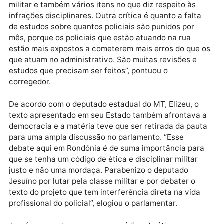
contraditório e da ampla defesa, da razoabilidade e 
proporcionalidade”, disse o presidente.
Para o corregedor Geral da PM, coronel José Carlos
França dos Santos, o projeto do código precisa de
nova revisão e de mais estudos. ”São vários pontos
que precisam ser revistos e um dos exemplos é o
parágrafo que trata da punição com a suspensão do
tempo de serviço que leva à perda de antiguidade,
interferindo de forma irremediável na carreira do
militar e também vários itens no que diz respeito às
infrações disciplinares. Outra crítica é quanto a falta
de estudos sobre quantos policiais são punidos por
mês, porque os policiais que estão atuando na rua
estão mais expostos a cometerem mais erros do que
que atuam no administrativo. São muitas revisões e
estudos que precisam ser feitos”, pontuou o
corregedor.