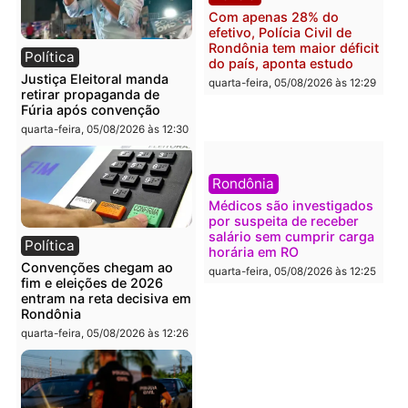
Polícia
Brasil
O dinheiro do crime: PF
Confronto durante
apreende R$ 2 milhões em
operação termina com
Porto Velho e expõe
foragido baleado e gran
esquema milionário de
apreensão de drogas
lavagem
quarta-feira, 05/08/2026 às 12:
quarta-feira, 05/08/2026 às 12:46
Política
Polícia
Flávio Bolsonaro escolhe
Furto de energia já levou
Alfredo Gaspar para vice
mais de 80 para a prisão