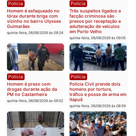
quinta-feira, 06/08/2026 às 18:
Polícia
Polícia
Policiais militares
Jovem é encontrado mor
recuperam moto furtada e
na Rua dos Cravos e cas
prendem trio na zona
é investigado pela políci
Leste
em RO
quinta-feira, 06/08/2026 às 09:28
quinta-feira, 06/08/2026 às 09:
Polícia
Polícia
Homem é esfaqueado no
Três suspeitos ligados a