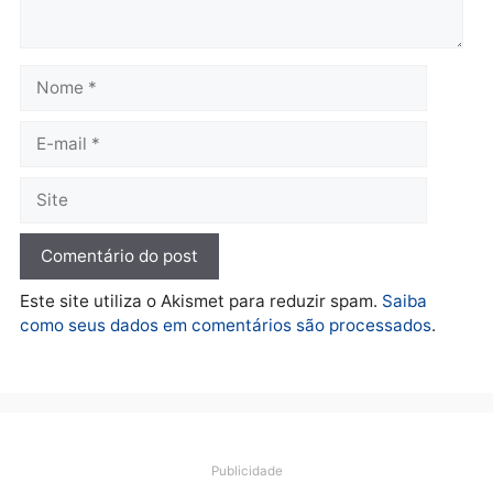
entram na reta decisiva em
Rondônia
quarta-feira, 05/08/2026 às 12:26
Polícia
Operação Contemplados
cumpre mandados e
prende investigado por
fraude na falsa oferta de
financiamentos
quarta-feira, 05/08/2026 às 12:22
Deixe um comentário