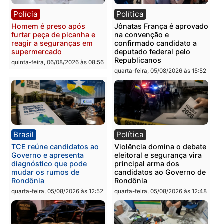
tórax durante briga com
facção criminosa são
vizinho no bairro Ulysses
presos por receptação e
Guimarães
adulteração de veículos
em Porto Velho
quinta-feira, 06/08/2026 às 09:24
quinta-feira, 06/08/2026 às 09:
Polícia
Polícia
Homem é preso com
Polícia Civil prende dois
drogas durante ação da
homens por tortura,
PM no Castanheira
tráfico e posse de arma 
Itapuã
quinta-feira, 06/08/2026 às 09:02
quinta-feira, 06/08/2026 às 08: