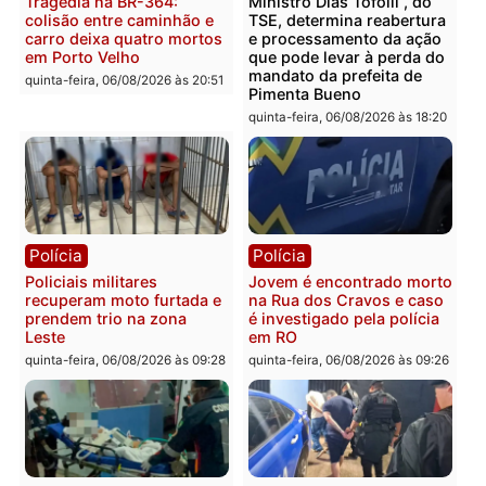
Categorias
Política
Você também vai querer ler...
Polícia
Política
Tragédia na BR-364:
Ministro Dias Tofolli , do
colisão entre caminhão e
TSE, determina reabertu
carro deixa quatro mortos
e processamento da açã
em Porto Velho
que pode levar à perda d
mandato da prefeita de
quinta-feira, 06/08/2026 às 20:51
Pimenta Bueno