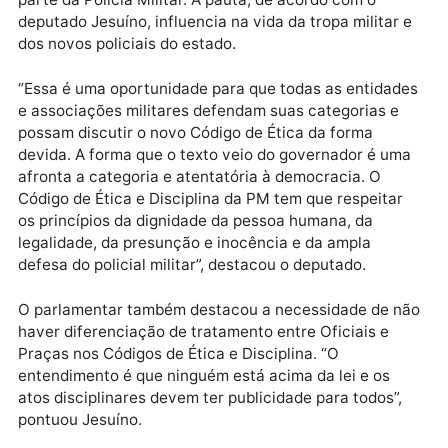
13.967 determinava que todos os estados brasileiros
aprovassem o seu próprio código de ética, todavia fo
julgada pelo STF inconstitucional. Por isso, o Govern
do Estado enviou em dezembro de 2021 à Assemblei
um Projeto de Lei que altera o regulamento disciplin
dos militares. Mudanças, contudo, que desagradam
parte da Polícia Militar. A pauta, de acordo com o
deputado Jesuíno, influencia na vida da tropa militar
dos novos policiais do estado.
“Essa é uma oportunidade para que todas as entidad
e associações militares defendam suas categorias e
possam discutir o novo Código de Ética da forma
devida. A forma que o texto veio do governador é u
afronta a categoria e atentatória à democracia. O
Código de Ética e Disciplina da PM tem que respeitar
os princípios da dignidade da pessoa humana, da
legalidade, da presunção e inocência e da ampla
defesa do policial militar”, destacou o deputado.