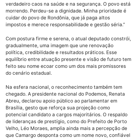
responsabilizar os culpados pela crise hospitalar.
Apesar das especulações sobre sua participação em
futuras disputas majoritárias, Camargo tem mantido
cautela. Em entrevista recente, afirmou: “Ainda não 
hora de falar de eleição. Nosso estado enfrenta um
verdadeiro caos na saúde e na segurança. O povo es
morrendo. Perdeu-se a dignidade. Minha prioridade 
cuidar do povo de Rondônia, que já paga altos
impostos e merece responsabilidade e gestão séria.”
Com postura firme e serena, o atual deputado constr
gradualmente, uma imagem que une renovação
política, credibilidade e resultados práticos. Esse
equilíbrio entre atuação presente e visão de futuro 
feito seu nome ecoar como um dos mais promissores
do cenário estadual.