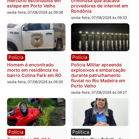
apresenta documentos
400 quilos de drogas e
que comprovam
prende motorista em RO
transparência e legalidade
sexta-feira, 07/08/2026 às 09:
na operação alvo da PF
sexta-feira, 07/08/2026 às 12:24
Polícia
Polícia
Casal é preso pela PRF
Polícia Civil deflagra
com mais de 72 quilos de
operação contra facção
mercúrio escondidos em
criminosa que atacava
estepe em Porto Velho
provedores de internet 
Rondônia
sexta-feira, 07/08/2026 às 09:38
sexta-feira, 07/08/2026 às 09:3