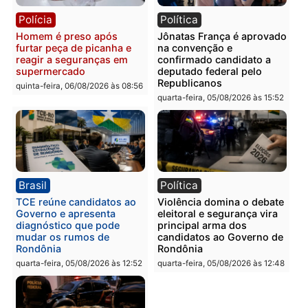
tórax durante briga com
facção criminosa são
vizinho no bairro Ulysses
presos por receptação e
Guimarães
adulteração de veículos
em Porto Velho
quinta-feira, 06/08/2026 às 09:24
quinta-feira, 06/08/2026 às 09:
Polícia
Polícia
Homem é preso com
Polícia Civil prende dois
drogas durante ação da
homens por tortura,
PM no Castanheira
tráfico e posse de arma 
Itapuã
quinta-feira, 06/08/2026 às 09:02
quinta-feira, 06/08/2026 às 08: