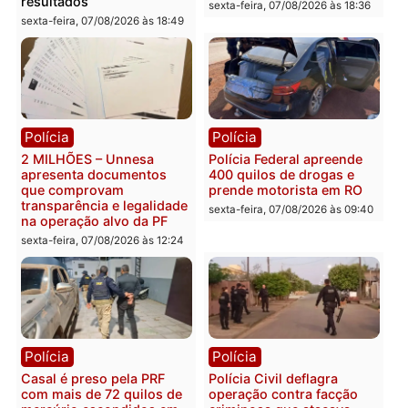
Política
Política
Marcos Rogério apresenta
Eleições 2026: Pastor
Plano de Governo com
Evanildo pode ser o
228 projetos, metas
primeiro pastor de
públicas e
Rondônia na Câmara
acompanhamento de
Federal
resultados
sexta-feira, 07/08/2026 às 18:3
sexta-feira, 07/08/2026 às 18:49
Polícia
Polícia
2 MILHÕES – Unnesa
Polícia Federal apreende