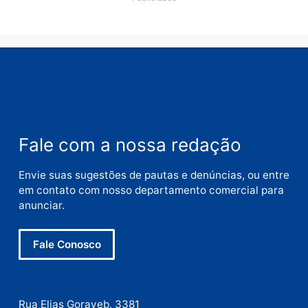
Nome
E-
mail
Site
Este site utiliza o Akismet para reduzir spam.
Saiba
como seus dados em comentários são processados
.