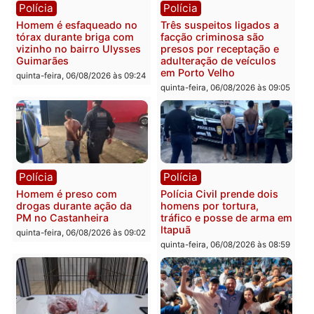
quinta-feira, 06/08/2026 às 18:
Polícia
Polícia
Policiais militares
Jovem é encontrado mor
recuperam moto furtada e
na Rua dos Cravos e cas
prendem trio na zona
é investigado pela políci
Leste
em RO
quinta-feira, 06/08/2026 às 09:28
quinta-feira, 06/08/2026 às 09:
Polícia
Polícia
Homem é esfaqueado no
Três suspeitos ligados a