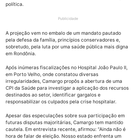
rede social, enquete perguntando aos internautas e
quem votariam para o Senado. O deputado estadual
Delegado Camargo aparece na liderança, com 35% d
votos, confirmando sua crescente e constante força
política.
Publicidade
A projeção vem no embalo de um mandato pautado
pela defesa da família, princípios conservadores e,
sobretudo, pela luta por uma saúde pública mais dig
em Rondônia.
Após inúmeras fiscalizações no Hospital João Paulo I
em Porto Velho, onde constatou diversas
irregularidades, Camargo propôs a abertura de uma
CPI da Saúde para investigar a aplicação dos recurs
destinados ao setor, identificar gargalos e