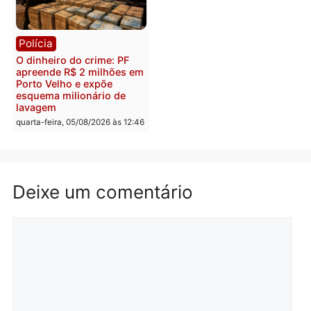
Polícia
Política
Homem é preso após
Jônatas França é aprova
furtar peça de picanha e
na convenção e
reagir a seguranças em
confirmado candidato a
supermercado
deputado federal pelo
Republicanos
quinta-feira, 06/08/2026 às 08:56
quarta-feira, 05/08/2026 às 15:
Brasil
Política
TCE reúne candidatos ao
Violência domina o deba
Governo e apresenta
eleitoral e segurança vir
diagnóstico que pode
principal arma dos
mudar os rumos de
candidatos ao Governo 
Rondônia
Rondônia
quarta-feira, 05/08/2026 às 12:52
quarta-feira, 05/08/2026 às 12: