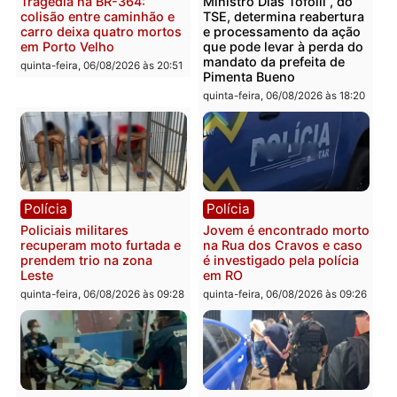
Polícia
Polícia
Homem é encontrado
Polícia Militar apreende
morto em residência no
explosivos e embarcaçã
bairro Colina Park em RO
durante patrulhamento
fluvial no Rio Madeira e
sexta-feira, 07/08/2026 às 09:30
Porto Velho
sexta-feira, 07/08/2026 às 09:2
Polícia
Política
Tragédia na BR-364:
Ministro Dias Tofolli , do
colisão entre caminhão e
TSE, determina reabertu
carro deixa quatro mortos
e processamento da açã
em Porto Velho
que pode levar à perda d
mandato da prefeita de
quinta-feira, 06/08/2026 às 20:51
Pimenta Bueno