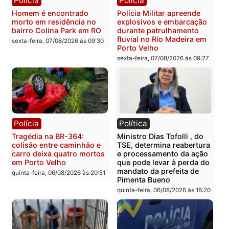
Polícia
Polícia
Casal é preso pela PRF
Polícia Civil deflagra
com mais de 72 quilos de
operação contra facção
mercúrio escondidos em
criminosa que atacava
estepe em Porto Velho
provedores de internet 
Rondônia
sexta-feira, 07/08/2026 às 09:38
sexta-feira, 07/08/2026 às 09:3
Polícia
Polícia
Homem é encontrado
Polícia Militar apreende
morto em residência no
explosivos e embarcaçã
bairro Colina Park em RO
durante patrulhamento
fluvial no Rio Madeira e
sexta-feira, 07/08/2026 às 09:30
Porto Velho
sexta-feira, 07/08/2026 às 09:2