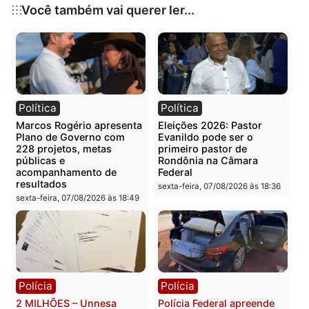
eleitoral.
Publicidade
Categorias
Política
Você também vai querer ler...
Política
Política
Marcos Rogério apresenta
Eleições 2026: Pastor
Plano de Governo com
Evanildo pode ser o
228 projetos, metas
primeiro pastor de