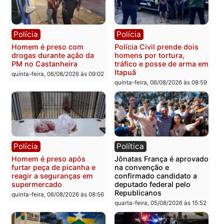
recuperam moto furtada e
na Rua dos Cravos e cas
prendem trio na zona
é investigado pela políci
Leste
em RO
quinta-feira, 06/08/2026 às 09:28
quinta-feira, 06/08/2026 às 09:
Polícia
Polícia
Homem é esfaqueado no
Três suspeitos ligados a
tórax durante briga com
facção criminosa são
vizinho no bairro Ulysses
presos por receptação e
Guimarães
adulteração de veículos
em Porto Velho
quinta-feira, 06/08/2026 às 09:24
quinta-feira, 06/08/2026 às 09: