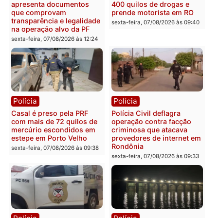
públicas e
Rondônia na Câmara
acompanhamento de
Federal
resultados
sexta-feira, 07/08/2026 às 18:3
sexta-feira, 07/08/2026 às 18:49
Polícia
Polícia
2 MILHÕES – Unnesa
Polícia Federal apreende
apresenta documentos
400 quilos de drogas e
que comprovam
prende motorista em RO
transparência e legalidade
sexta-feira, 07/08/2026 às 09:
na operação alvo da PF
sexta-feira, 07/08/2026 às 12:24