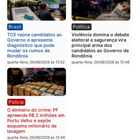
Polícia
Polícia
Homem é preso com
Polícia Civil prende dois
drogas durante ação da
homens por tortura,
PM no Castanheira
tráfico e posse de arma 
Itapuã
quinta-feira, 06/08/2026 às 09:02
quinta-feira, 06/08/2026 às 08:
Polícia
Política
Homem é preso após
Jônatas França é aprova
furtar peça de picanha e
na convenção e
reagir a seguranças em
confirmado candidato a
supermercado
deputado federal pelo
Republicanos
quinta-feira, 06/08/2026 às 08:56
quarta-feira, 05/08/2026 às 15: