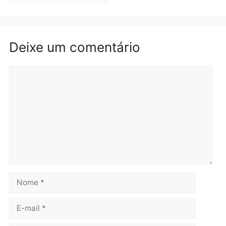
Brasil
Política
TCE reúne candidatos ao
Violência domina o deba
Governo e apresenta
eleitoral e segurança vir
diagnóstico que pode
principal arma dos
mudar os rumos de
candidatos ao Governo 
Rondônia
Rondônia
quarta-feira, 05/08/2026 às 12:52
quarta-feira, 05/08/2026 às 12:
Polícia
O dinheiro do crime: PF
apreende R$ 2 milhões em
Porto Velho e expõe
esquema milionário de