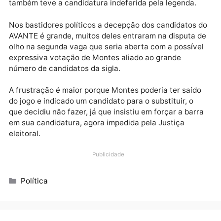
válido.
Com isso, o AVANTE, que no início da campanha tinh
projeção de fazer ao menos dois deputados entre os
seus 25 candidatos vê suas expectativas naufragar
Além de Jair Montes, o ex-deputado Adriano Boiadei
também teve a candidatura indeferida pela legenda.
Nos bastidores políticos a decepção dos candidatos
AVANTE é grande, muitos deles entraram na disputa 
olho na segunda vaga que seria aberta com a possív
expressiva votação de Montes aliado ao grande
número de candidatos da sigla.
A frustração é maior porque Montes poderia ter saíd
do jogo e indicado um candidato para o substituir, o
que decidiu não fazer, já que insistiu em forçar a bar
em sua candidatura, agora impedida pela Justiça