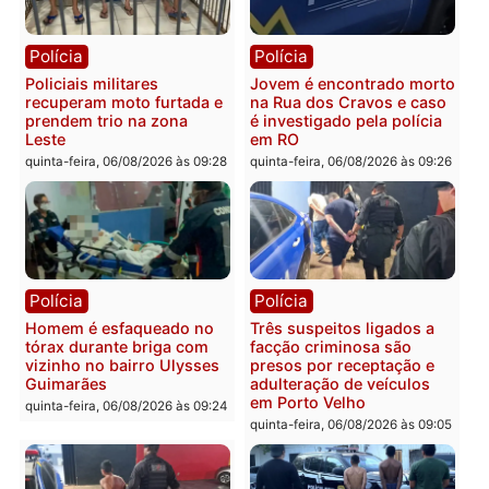
Polícia
Política
Tragédia na BR-364:
Ministro Dias Tofolli , do
colisão entre caminhão e
TSE, determina reabertu
carro deixa quatro mortos
e processamento da açã
em Porto Velho
que pode levar à perda d
mandato da prefeita de
quinta-feira, 06/08/2026 às 20:51
Pimenta Bueno
quinta-feira, 06/08/2026 às 18:
Polícia
Polícia
Policiais militares
Jovem é encontrado mor